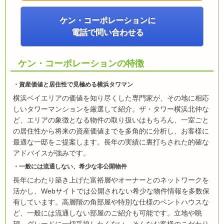
ケン・コーポレーションに
電話で問い合わせる
ケン・コーポレーションの特徴
資産価値と居住性で見極める横浜タワマン
横浜ベイエリアの価値を知り尽くした専門家が、その地に相応
しいタワーマンションを厳選して紹介。ザ・タワー横浜北仲な
ど、エリアの象徴となる物件の取り扱いはもちろん、一室ごと
の居住性から将来の資産価値までを多角的に分析し、お客様に
最適な一邸をご提案します。長年の実績に裏打ちされた的確な
アドバイスが強みです。
一般には流通しない、希少な非公開物件
長年にわたり築き上げた富裕層やオーナーとのネットワークを
活かし、Webサイトでは公開されない希少な物件情報を多数保
有しています。高層階の角部屋や特別な仕様のペントハウスな
ど、一般には流通しない部屋のご紹介も可能です。立地や眺
望、グレードに一切妥協したくない、そんなお客様のこだわり