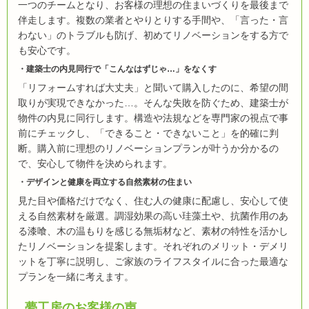
一つのチームとなり、お客様の理想の住まいづくりを最後まで
伴走します。複数の業者とやりとりする手間や、「言った・言
わない」のトラブルも防げ、初めてリノベーションをする方で
も安心です。
建築士の内見同行で「こんなはずじゃ…」をなくす
「リフォームすれば大丈夫」と聞いて購入したのに、希望の間
取りが実現できなかった…。そんな失敗を防ぐため、建築士が
物件の内見に同行します。構造や法規などを専門家の視点で事
前にチェックし、「できること・できないこと」を的確に判
断。購入前に理想のリノベーションプランが叶うか分かるの
で、安心して物件を決められます。
デザインと健康を両立する自然素材の住まい
見た目や価格だけでなく、住む人の健康に配慮し、安心して使
える自然素材を厳選。調湿効果の高い珪藻土や、抗菌作用のあ
る漆喰、木の温もりを感じる無垢材など、素材の特性を活かし
たリノベーションを提案します。それぞれのメリット・デメリ
ットを丁寧に説明し、ご家族のライフスタイルに合った最適な
プランを一緒に考えます。
夢工房のお客様の声