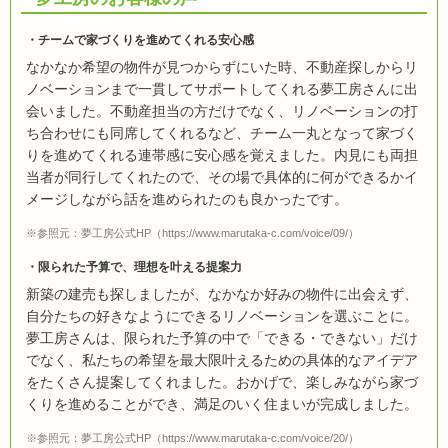
チームで家づくりを進めてくれる安心感
なかなか希望の物件が見つからずにいた時、不動産探しからリ
ノベーションまで一貫してサポートしてくれる夢工房さんに出
会いました。不動産担当の方だけでなく、リノベーションの打
ち合わせにも同席してくれるなど、チーム一丸となって家づく
りを進めてくれる連帯感に安心感を覚えました。内見にも両担
当者が同行してくれたので、その場で具体的に何ができるかイ
メージしながら話を進められたのも良かったです。
※参照元：夢工房公式HP（https://www.marutaka-c.com/voice/09/）
限られた予算で、理想を叶える提案力
新築の建売も探しましたが、なかなか好みの物件に出会えず、
自分たちの好きなようにできるリノベーションを選ぶことに。
夢工房さんは、限られた予算の中で「できる・できない」だけ
でなく、私たちの希望を最大限叶えるための具体的なアイデア
をたくさん提案してくれました。おかげで、楽しみながら家づ
くりを進めることができ、満足のいく住まいが完成しました。
※参照元：夢工房公式HP（https://www.marutaka-c.com/voice/20/）