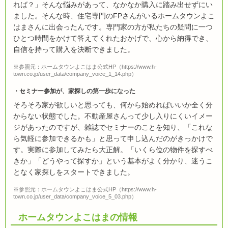
れば？」そんな悩みがあって、なかなか購入に踏み出せずにい
ました。そんな時、住宅専門のFPさんがいるホームタウンよこ
はまさんに出会ったんです。専門家の方が私たちの疑問に一つ
ひとつ時間をかけて答えてくれたおかげで、心から納得でき、
自信を持って購入を決断できました。
※参照元：ホームタウンよこはま公式HP（https://www.h-
town.co.jp/user_data/company_voice_1_14.php）
セミナー参加が、家探しの第一歩になった
そろそろ家が欲しいと思っても、何から始めればいいか全く分
からない状態でした。不動産屋さんって少し入りにくいイメー
ジがあったのですが、雑誌でセミナーのことを知り、「これな
ら気軽に参加できるかも」と思って申し込んだのがきっかけで
す。実際に参加してみたら大正解。「いくら位の物件を探すべ
きか」「どうやって探すか」という基本がよく分かり、迷うこ
となく家探しをスタートできました。
※参照元：ホームタウンよこはま公式HP（https://www.h-
town.co.jp/user_data/company_voice_5_03.php）
ホームタウンよこはまの情報