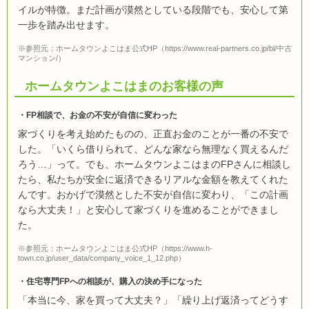
イルが特徴。まだ計画が漠然としている段階でも、安心して第
一歩を踏み出せます。
※参照元：ホームタウンよこはま公式HP（https://www.real-partners.co.jp/bl/中古
マンション/）
ホームタウンよこはまのお客様の声
FP相談で、お金の不安が自信に変わった
家づくりを考え始めたものの、正直お金のことが一番の不安で
した。「いくら借りられて、どんな家なら無理なく買えるんだ
ろう…」って。でも、ホームタウンよこはまのFPさんに相談し
たら、私たちが安全に返済できるリアルな金額を教えてくれた
んです。おかげで漠然とした不安が自信に変わり、「この計画
なら大丈夫！」と安心して家づくりを進めることができまし
た。
※参照元：ホームタウンよこはま公式HP（https://www.h-
town.co.jp/user_data/company_voice_1_12.php）
住宅専門FPへの相談が、購入の決め手になった
「本当に今、家を買って大丈夫？」「繰り上げ返済ってどうす