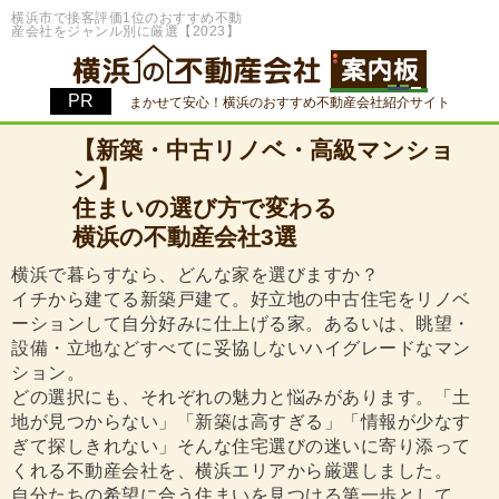
横浜市で接客評価1位のおすすめ不動
産会社をジャンル別に厳選【2023】
まかせて安心！横浜のおすすめ不動産会社紹介サイト
【新築・中古リノベ・高級マンショ
ン】
住まいの選び方で変わる
横浜の不動産会社3選
横浜で暮らすなら、どんな家を選びますか？
イチから建てる新築戸建て。好立地の中古住宅をリノベ
ーションして自分好みに仕上げる家。あるいは、眺望・
設備・立地などすべてに妥協しないハイグレードなマン
ション。
どの選択にも、それぞれの魅力と悩みがあります。「土
地が見つからない」「新築は高すぎる」「情報が少なす
ぎて探しきれない」そんな住宅選びの迷いに寄り添って
くれる不動産会社を、横浜エリアから厳選しました。
自分たちの希望に合う住まいを見つける第一歩として、