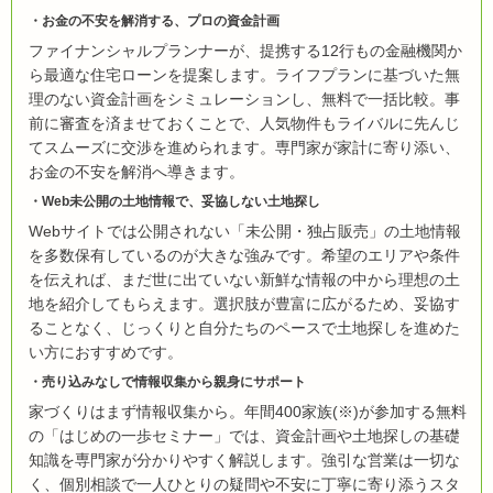
お金の不安を解消する、プロの資金計画
ファイナンシャルプランナーが、提携する12行もの金融機関か
ら最適な住宅ローンを提案します。ライフプランに基づいた無
理のない資金計画をシミュレーションし、無料で一括比較。事
前に審査を済ませておくことで、人気物件もライバルに先んじ
てスムーズに交渉を進められます。専門家が家計に寄り添い、
お金の不安を解消へ導きます。
Web未公開の土地情報で、妥協しない土地探し
Webサイトでは公開されない「未公開・独占販売」の土地情報
を多数保有しているのが大きな強みです。希望のエリアや条件
を伝えれば、まだ世に出ていない新鮮な情報の中から理想の土
地を紹介してもらえます。選択肢が豊富に広がるため、妥協す
ることなく、じっくりと自分たちのペースで土地探しを進めた
い方におすすめです。
売り込みなしで情報収集から親身にサポート
家づくりはまず情報収集から。年間400家族(※)が参加する無料
の「はじめの一歩セミナー」では、資金計画や土地探しの基礎
知識を専門家が分かりやすく解説します。強引な営業は一切な
く、個別相談で一人ひとりの疑問や不安に丁寧に寄り添うスタ