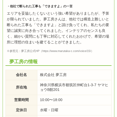
他社で断られた工事も「できますよ」の一言
エリアを妥協したくないという強い希望がありましたが、予算
が限られていました。夢工房さんは、他社では構造上難しいと
断られた工事も「できますよ」と請け負ってくれ、私たちの要
望に誠実に向き合ってくれました。インテリアのセンスも良
く、細かい質問にも丁寧に対応してくれたおかげで、希望の場
所に理想の住まいを建てることができました。
※参照元：夢工房公式HP（https://www.marutaka-c.com/voice/15/）
夢工房の情報
会社名
株式会社 夢工房
神奈川県横浜市都筑区仲町台1-3-7 ヤマヒ
所在地
ョウB館201
営業時間
10:00〜18:00
定休日
水曜・日曜