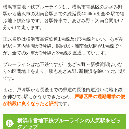
横浜市営地下鉄ブルーラインは、横浜市青葉区のあざみ野
駅から藤沢市の湘南台駅までの総延長40.4kmを全32駅で結
ぶ地下鉄路線です。各駅停車で、あざみ野～湘南台間を67
分かけて走ります。
正式名称は横浜市高速鉄道1号線及び3号線といい、あざみ
野駅～関内駅間が3号線、関内駅～湘南台駅間が1号線です
が、全ての列車が1号線と3号線を直通しています。
ブルーラインは地下鉄ですが、あざみ野～新横浜間はかな
りの区間地上を走り、駅もあざみ野､新横浜を除いて地上駅
です｡
また、戸塚駅から長後までの県道の長後街道沿いに地下鉄
が伸びて､駅もかなりできたため、
戸塚区民の通勤通学の便
が格段に良くなったと評判
です。
横浜市営地下鉄ブルーラインの人気駅をピッ
クアップ