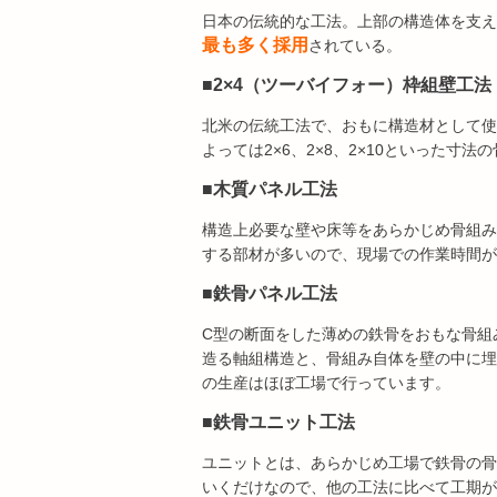
日本の伝統的な工法。上部の構造体を支え
最も多く採用
されている。
■2×4（ツーバイフォー）枠組壁工
北米の伝統工法で、おもに構造材として使
よっては2×6、2×8、2×10といった
■木質パネル工法
構造上必要な壁や床等をあらかじめ骨組み
する部材が多いので、現場での作業時間が
■鉄骨パネル工法
C型の断面をした薄めの鉄骨をおもな骨組
造る軸組構造と、骨組み自体を壁の中に埋
の生産はほぼ工場で行っています。
■鉄骨ユニット工法
ユニットとは、あらかじめ工場で鉄骨の骨
いくだけなので、他の工法に比べて工期が