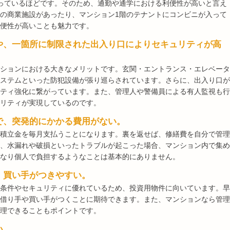
っているほどです。そのため、通勤や通学における利便性が高いと言え
の商業施設があったり、マンション1階のテナントにコンビニが入って
便性が高いことも魅力です。
や、一箇所に制限された出入り口によりセキュリティが高
ションにおける大きなメリットです。玄関・エントランス・エレベータ
ステムといった防犯設備が張り巡らされています。さらに、出入り口が
ティ強化に繋がっています。また、管理人や警備員による有人監視も行
リティが実現しているのです。
で、突発的にかかる費用がない。
積立金を毎月支払うことになります。裏を返せば、修繕費を自分で管理
、水漏れや破損といったトラブルが起こった場合、マンション内で集め
なり個人で負担するようなことは基本的にありません。
・買い手がつきやすい。
条件やセキュリティに優れているため、投資用物件に向いています。早
借り手や買い手がつくことに期待できます。また、マンションなら管理
理できることもポイントです。
い。