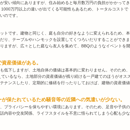
が安い傾向にありますが、住み始めると毎月数万円の負担がかかってき
、1000万円以上の違いが出てくる可能性もあるため、トータルコストで
いのです。
ットです。建物と同じく、庭も自分の好きなように変えられるため、本
だり、テーブルやハンモックを設置してくつろいだりすることができま
りますが、広々とした庭なら友人を集めて、BBQのようなイベントを
で資産価値がある。
も低下しますが、土地自体の価値は基本的に変わりません。そのため、
考えているなら、土地部分の資産価値が残り続ける一戸建てのほうがオス
テナンスしたり、定期的に修繕を行ったりしておけば、建物の資産価値
ーが保たれているため騒音等の近隣への気遣いが少ない。
、プライバシーを保ちやすい環境にあります。そのため、足音や子供の
話内容や交友関係、ライフスタイルを不意に悟られてしまう心配も少な