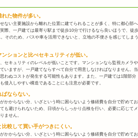
離れた物件が多い。
せない主要施設から離れた位置に建てられることが多く、特に都心部へ
実際、一戸建ては最寄り駅まで徒歩10分で行けるなら良いほうで、徒
ん。そのため、バスや車を活用できないと、立地の不便さを感じてしま
マンションと比べセキュリティが低い。
、セキュリティのレベルが低いことです。マンションなら監視カメラや
ていますが、一戸建てならすべて自分で用意しなければなりません。当
思わぬコストが発生する可能性もあります。また、一戸建ては1階部分
も侵入しやすい構造であることにも注意が必要です。
ればならない。
がかからない分、いざという時に困らないよう修繕費を自分で貯めてお
ても避けられないため、日頃からしっかり点検を行い、必要に応じてメ
りません。
と比較して買い手がつきにくい。
がかからない分、いざという時に困らないよう修繕費を自分で貯めてお