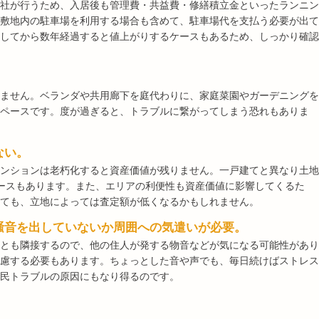
社が行うため、入居後も管理費・共益費・修繕積立金といったランニン
敷地内の駐車場を利用する場合も含めて、駐車場代を支払う必要が出て
してから数年経過すると値上がりするケースもあるため、しっかり確認
ません。ベランダや共用廊下を庭代わりに、家庭菜園やガーデニングを
ペースです。度が過ぎると、トラブルに繋がってしまう恐れもありま
ない。
ンションは老朽化すると資産価値が残りません。一戸建てと異なり土地
ースもあります。また、エリアの利便性も資産価値に影響してくるた
ても、立地によっては査定額が低くなるかもしれません。
騒音を出していないか周囲への気遣いが必要。
とも隣接するので、他の住人が発する物音などが気になる可能性があり
慮する必要もあります。ちょっとした音や声でも、毎日続けばストレス
民トラブルの原因にもなり得るのです。