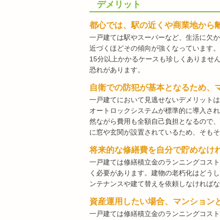
デメリット
都心では、駅の近くや商業地から
一戸建ては駅やスーパーなど、生活に欠か
近づくほどその傾向が強くなっています。
15分以上かかるケースも珍しくありませ
恐れがあります。
自衛での防犯が基本となるため、
一戸建てにおいて見逃せないデメリットは
オートロックシステムが標準的に導入され
然ながら費用も全額自己負担となるので、
に窓や玄関が設置されているため、そもそ
将来的な修繕費を自分で貯めなけ
一戸建ては修繕積立金のランニングコスト
く必要があります。建物の老朽化はどうし
ンテナンスや建て替えを依頼しなければな
資産運用したい場合、マンション
一戸建ては修繕積立金のランニングコスト