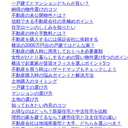
一戸建てとマンションどちらが良い？
納得の物件選びのコツ
不動産の未公開物件とは？
信頼できる不動産会社の見極めポイント
住宅ローンのしくみを知りたい
不動産の仲介手数料とは？
不動産を購入するには保証会社に依頼する
横浜の2000万円台の戸建てはどんな家？
不動産の購入時に用意しておくべき必要書類
女性がひとり暮らしするための賢い物件選び8つのポイ
横浜で起業家が賃貸オフィスを選ぶポイント5つ
不動産を買う時はハザードマップもチェックしよう
不動産購入時の悩みポイントと解決方法
土地購入のタイミング
一戸建ての選び方
マンションの選び方
土地の選び方
知っておきたい内見のコツ
お得なのはどっち？新築住宅と中古住宅を比較
理想の家を建てるなら？建売住宅と注文住宅の違い
不動産会社は地域密着型と大手、どちらを選ぶべき？