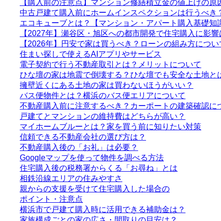
【購入前の注意点】マンション修繕積立金の値上げの原
中古戸建て購入前にホームインスペクションは行うべき
エコキューブとは？【マンション・アパート購入基礎知
【2027年】瀬谷区・旭区への都市開発で住宅購入に影響
【2026年】円安で家は買うべき？ローンの組み方につい
住まい探しで使えるAIアプリやサービス
電子契約で行う不動産取引とは？メリットについて
ひな壇の家は地震で倒壊する？ひな壇でも安全な土地と
擁壁近くにある土地の家は買わないほうがいい？
バス便物件とは？横浜のバス便エリアについて
不動産購入前に注意するべき？カーポートの建築確認に
戸建てとマンションの維持費はどちらが高い？
マイホームブルーとは？家を買う前に知りたい対策
信頼できる不動産会社の選び方は？
不動産購入後の「お礼」は必要？
Googleマップを使って物件を調べる方法
住宅購入後の税務署からくる「お尋ね」とは
相鉄沿線エリアの住みやすさ
親からの支援を受けて住宅購入した場合の
ポイント・注意点
横浜市で戸建て購入時に活用できる補助金は？
家族構成ごとの家の広さ・間取りの目安は？