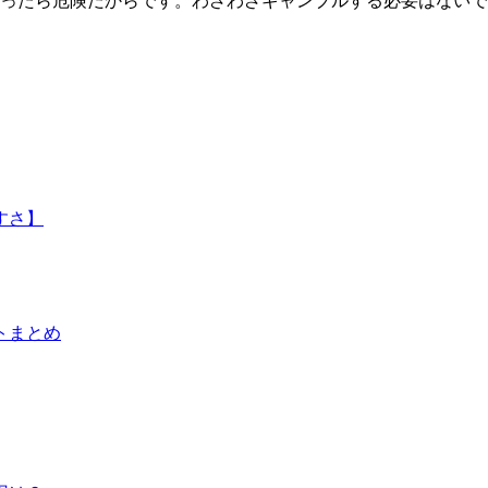
ったら危険だからです。わざわざギャンブルする必要はないで
すさ】
トまとめ