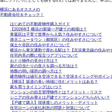
仮にウソだったとしても損するわけではありませんし、本当だ
横浜にあるオススメの
不動産会社をチェック！
はじめての不動産物件購入ガイド
【2026年】横浜の新築一戸建ての相場は？
青葉区は子育て世帯から人気？住みやすさについて
港北ニュータウン（都筑区）の住みやすさについて
保土ケ谷区の住みやすさについて
横浜から東京通勤で座れる駅は？【京浜東北線の住みや
住宅内見の際に役立つアプリについて
おとり物件の見分け方は？
家の日当たりの良さを調べる方法は？
地盤の弱い場所の調べ方は？
建売物件は値引き交渉できる？交渉タイミングやポイン
【横浜】坂道の多い地域に住むメリットはある？
家を買うタイミングはいつ？
マンションの自主管理物件とは？メリット・リスク
シニアの住み替えは戸建てとマンションどちらがいい？
【戸建て購入】現状渡しのメリット・デメリット
住宅ローンの未払利息の問題と対策について