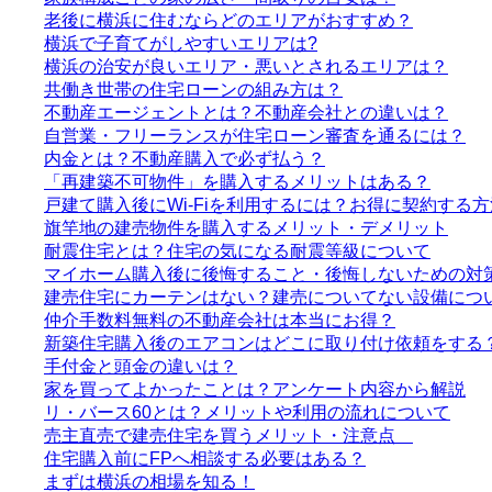
老後に横浜に住むならどのエリアがおすすめ？
横浜で子育てがしやすいエリアは?
横浜の治安が良いエリア・悪いとされるエリアは？
共働き世帯の住宅ローンの組み方は？
不動産エージェントとは？不動産会社との違いは？
自営業・フリーランスが住宅ローン審査を通るには？
内金とは？不動産購入で必ず払う？
「再建築不可物件」を購入するメリットはある？
戸建て購入後にWi-Fiを利用するには？お得に契約する方
旗竿地の建売物件を購入するメリット・デメリット
耐震住宅とは？住宅の気になる耐震等級について
マイホーム購入後に後悔すること・後悔しないための対
建売住宅にカーテンはない？建売についてない設備につ
仲介手数料無料の不動産会社は本当にお得？
新築住宅購入後のエアコンはどこに取り付け依頼をする
手付金と頭金の違いは？
家を買ってよかったことは？アンケート内容から解説
リ・バース60とは？メリットや利用の流れについて
売主直売で建売住宅を買うメリット・注意点
住宅購入前にFPへ相談する必要はある？
まずは横浜の相場を知る！