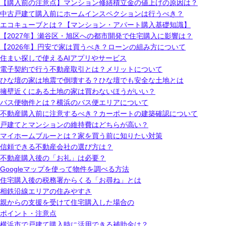
【購入前の注意点】マンション修繕積立金の値上げの原因は？
中古戸建て購入前にホームインスペクションは行うべき？
エコキューブとは？【マンション・アパート購入基礎知識】
【2027年】瀬谷区・旭区への都市開発で住宅購入に影響は？
【2026年】円安で家は買うべき？ローンの組み方について
住まい探しで使えるAIアプリやサービス
電子契約で行う不動産取引とは？メリットについて
ひな壇の家は地震で倒壊する？ひな壇でも安全な土地とは
擁壁近くにある土地の家は買わないほうがいい？
バス便物件とは？横浜のバス便エリアについて
不動産購入前に注意するべき？カーポートの建築確認について
戸建てとマンションの維持費はどちらが高い？
マイホームブルーとは？家を買う前に知りたい対策
信頼できる不動産会社の選び方は？
不動産購入後の「お礼」は必要？
Googleマップを使って物件を調べる方法
住宅購入後の税務署からくる「お尋ね」とは
相鉄沿線エリアの住みやすさ
親からの支援を受けて住宅購入した場合の
ポイント・注意点
横浜市で戸建て購入時に活用できる補助金は？