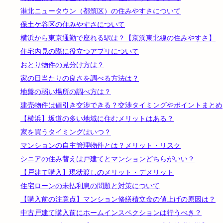
港北ニュータウン（都筑区）の住みやすさについて
保土ケ谷区の住みやすさについて
横浜から東京通勤で座れる駅は？【京浜東北線の住みやすさ】
住宅内見の際に役立つアプリについて
おとり物件の見分け方は？
家の日当たりの良さを調べる方法は？
地盤の弱い場所の調べ方は？
建売物件は値引き交渉できる？交渉タイミングやポイントまとめ
【横浜】坂道の多い地域に住むメリットはある？
家を買うタイミングはいつ？
マンションの自主管理物件とは？メリット・リスク
シニアの住み替えは戸建てとマンションどちらがいい？
【戸建て購入】現状渡しのメリット・デメリット
住宅ローンの未払利息の問題と対策について
【購入前の注意点】マンション修繕積立金の値上げの原因は？
中古戸建て購入前にホームインスペクションは行うべき？