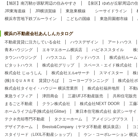
【旭区】南万騎が原駅周辺の住みやすさ
【泉区】ゆめが丘駅周辺の
JR東海道線
JR横須賀線
東急東横線
シーサイドライン
横浜市営地下鉄ブルーライン
こどもの国線
東急田園都市線
横浜の不動産会社あんしんカタログ
不動産賃貸に注力している会社
ハウスデザイン
アートハウス
青木ハウジング
エキマエホーム横浜店
ハピネススタイル
株
タウンハウジング
ハウスコム
グッドハウス
株式会社ルーム
ピタットハウス
株式会社グリップ
スペース・エイド株式会社
株式会社 じゅうしん
株式会社エルeサーチ
スマイスター
株
(株)ＳＱＵＡＲＥ 賃貸ひろば
コーヨープランニング
株式会社ポ
株式会社タイセイ・ハウジー 横浜営業所
株式会社福井地所
不動
東急ライフィア
津田商会
三菱UFJ不動産販売
共和住宅販売
まるごと不動産
クラン株式会社
株式会社NEXT DOOR
工藤
ホームライフ山手(株式会社Glitter)
東日本住宅株式会社 金沢シーサイ
テクネ売却専門不動産
タクエーホーム
アメイジングプラス
デザイアホーム
Bresto&Company（ヤマダ不動産 横浜泉店）
コ
スタイリード（LIXIL不動産ショップ）
ケン・コーポレーション 横浜