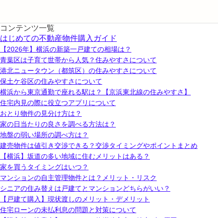
コンテンツ一覧
はじめての不動産物件購入ガイド
【2026年】横浜の新築一戸建ての相場は？
青葉区は子育て世帯から人気？住みやすさについて
港北ニュータウン（都筑区）の住みやすさについて
保土ケ谷区の住みやすさについて
横浜から東京通勤で座れる駅は？【京浜東北線の住みやすさ】
住宅内見の際に役立つアプリについて
おとり物件の見分け方は？
家の日当たりの良さを調べる方法は？
地盤の弱い場所の調べ方は？
建売物件は値引き交渉できる？交渉タイミングやポイントまとめ
【横浜】坂道の多い地域に住むメリットはある？
家を買うタイミングはいつ？
マンションの自主管理物件とは？メリット・リスク
シニアの住み替えは戸建てとマンションどちらがいい？
【戸建て購入】現状渡しのメリット・デメリット
住宅ローンの未払利息の問題と対策について