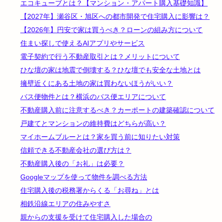
エコキューブとは？【マンション・アパート購入基礎知識】
【2027年】瀬谷区・旭区への都市開発で住宅購入に影響は？
【2026年】円安で家は買うべき？ローンの組み方について
住まい探しで使えるAIアプリやサービス
電子契約で行う不動産取引とは？メリットについて
ひな壇の家は地震で倒壊する？ひな壇でも安全な土地とは
擁壁近くにある土地の家は買わないほうがいい？
バス便物件とは？横浜のバス便エリアについて
不動産購入前に注意するべき？カーポートの建築確認について
戸建てとマンションの維持費はどちらが高い？
マイホームブルーとは？家を買う前に知りたい対策
信頼できる不動産会社の選び方は？
不動産購入後の「お礼」は必要？
Googleマップを使って物件を調べる方法
住宅購入後の税務署からくる「お尋ね」とは
相鉄沿線エリアの住みやすさ
親からの支援を受けて住宅購入した場合の