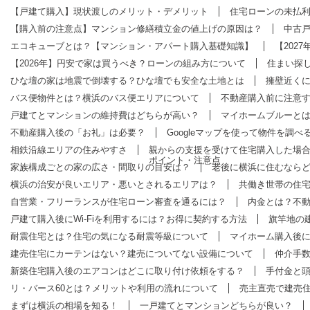
【戸建て購入】現状渡しのメリット・デメリット
住宅ローンの未払
【購入前の注意点】マンション修繕積立金の値上げの原因は？
中古
エコキューブとは？【マンション・アパート購入基礎知識】
【202
【2026年】円安で家は買うべき？ローンの組み方について
住まい探し
ひな壇の家は地震で倒壊する？ひな壇でも安全な土地とは
擁壁近く
バス便物件とは？横浜のバス便エリアについて
不動産購入前に注意
戸建てとマンションの維持費はどちらが高い？
マイホームブルーと
不動産購入後の「お礼」は必要？
Googleマップを使って物件を調べ
相鉄沿線エリアの住みやすさ
親からの支援を受けて住宅購入した場
ポイント・注意点
家族構成ごとの家の広さ・間取りの目安は？
老後に横浜に住むなら
横浜の治安が良いエリア・悪いとされるエリアは？
共働き世帯の住
自営業・フリーランスが住宅ローン審査を通るには？
内金とは？不
戸建て購入後にWi-Fiを利用するには？お得に契約する方法
旗竿地の
耐震住宅とは？住宅の気になる耐震等級について
マイホーム購入後
建売住宅にカーテンはない？建売についてない設備について
仲介手
新築住宅購入後のエアコンはどこに取り付け依頼をする？
手付金と
リ・バース60とは？メリットや利用の流れについて
売主直売で建売
まずは横浜の相場を知る！
一戸建てとマンションどちらが良い？