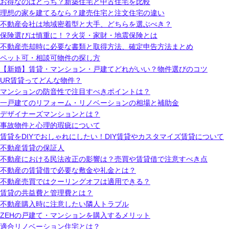
お得なのはどっち？新築住宅と中古住宅を比較
理想の家を建てるなら？建売住宅と注文住宅の違い
不動産会社は地域密着型と大手、どちらを選ぶべき？
保険選びは慎重に！？火災・家財・地震保険とは
不動産売却時に必要な書類と取得方法、確定申告方法まとめ
ペット可・相談可物件の探し方
【新婚】賃貸・マンション・戸建てどれがいい？物件選びのコツ
UR賃貸ってどんな物件？
マンションの防音性で注目すべきポイントは？
一戸建てのリフォーム・リノベーションの相場と補助金
デザイナーズマンションとは？
事故物件と心理的瑕疵について
賃貸をDIYでおしゃれにしたい！DIY賃貸やカスタマイズ賃貸について
不動産賃貸の保証人
不動産における民法改正の影響は？売買や賃貸借で注意すべき点
不動産の賃貸借で必要な敷金や礼金とは？
不動産売買ではクーリングオフは適用できる？
賃貸の共益費と管理費とは？
不動産購入時に注意したい隣人トラブル
ZEHの戸建て・マンションを購入するメリット
適合リノベーション住宅とは？