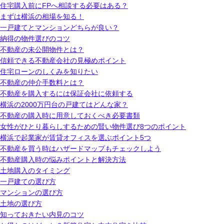
住宅購入前にFPへ相談する必要はある？
まずは横浜の相場を知る！
一戸建てとマンションどちらが良い？
納得の物件選びのコツ
不動産の未公開物件とは？
信頼できる不動産会社の見極めポイント
住宅ローンのしくみを知りたい
不動産の仲介手数料とは？
不動産を購入するには保証会社に依頼する
横浜の2000万円台の戸建てはどんな家？
不動産の購入時に用意しておくべき必要書類
女性がひとり暮らしするための賢い物件選び8つのポイント
横浜で起業家が賃貸オフィスを選ぶポイント5つ
不動産を買う時はハザードマップもチェックしよう
不動産購入時の悩みポイントと解決方法
土地購入のタイミング
一戸建ての選び方
マンションの選び方
土地の選び方
知っておきたい内見のコツ