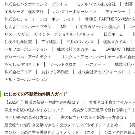
株式会社ハクホウエンタープライズ
モデルハウス株式会社
創喜
エルシーズ 横浜支社
ボンズコーポレーション
ディーシー
株式会社ティーアールコーポレーション
NIKKEI PARTNERS 横浜本
しんよこマイホームプラン
M2
住宅流通ジャパン 横浜店
ホ
リスト サザビーズ インターナショナル リアルティ
日立ホーム
住友不動産販売
アイ建設
三井のリハウス
横浜スタイル
ベルツコーポレーション
株式会社アスカホーム
LAND WITH株
グローバル・アーキテクト
リンクス・アセットパートナーズ株式会
あんしん住宅ネット
ワールドクロス
べステート
株式会社ハ
株式会社アリア
あおぞら不動産
株式会社アップフィールド
テル・コーポレーション
はじめての不動産物件購入ガイド
【2026年】横浜の新築一戸建ての相場は？
青葉区は子育て世帯から
保土ケ谷区の住みやすさについて
横浜から東京通勤で座れる駅は？【
おとり物件の見分け方は？
家の日当たりの良さを調べる方法は？
建売物件は値引き交渉できる？交渉タイミングやポイントまとめ
【
マンションの自主管理物件とは？メリット・リスク
シニアの住み替