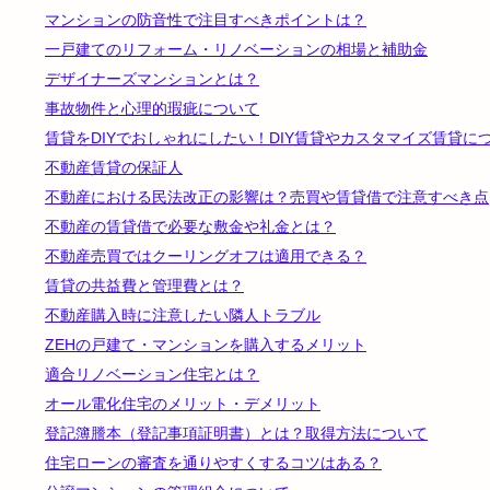
マンションの防音性で注目すべきポイントは？
一戸建てのリフォーム・リノベーションの相場と補助金
デザイナーズマンションとは？
事故物件と心理的瑕疵について
賃貸をDIYでおしゃれにしたい！DIY賃貸やカスタマイズ賃貸に
不動産賃貸の保証人
不動産における民法改正の影響は？売買や賃貸借で注意すべき点
不動産の賃貸借で必要な敷金や礼金とは？
不動産売買ではクーリングオフは適用できる？
賃貸の共益費と管理費とは？
不動産購入時に注意したい隣人トラブル
ZEHの戸建て・マンションを購入するメリット
適合リノベーション住宅とは？
オール電化住宅のメリット・デメリット
登記簿謄本（登記事項証明書）とは？取得方法について
住宅ローンの審査を通りやすくするコツはある？