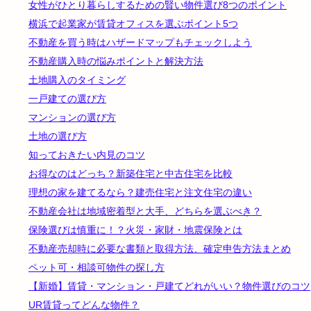
女性がひとり暮らしするための賢い物件選び8つのポイント
横浜で起業家が賃貸オフィスを選ぶポイント5つ
不動産を買う時はハザードマップもチェックしよう
不動産購入時の悩みポイントと解決方法
土地購入のタイミング
一戸建ての選び方
マンションの選び方
土地の選び方
知っておきたい内見のコツ
お得なのはどっち？新築住宅と中古住宅を比較
理想の家を建てるなら？建売住宅と注文住宅の違い
不動産会社は地域密着型と大手、どちらを選ぶべき？
保険選びは慎重に！？火災・家財・地震保険とは
不動産売却時に必要な書類と取得方法、確定申告方法まとめ
ペット可・相談可物件の探し方
【新婚】賃貸・マンション・戸建てどれがいい？物件選びのコツ
UR賃貸ってどんな物件？