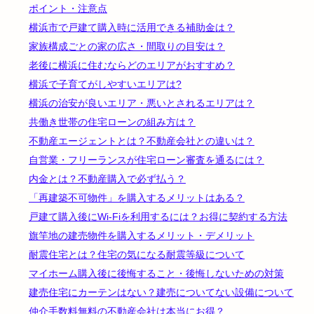
ポイント・注意点
横浜市で戸建て購入時に活用できる補助金は？
家族構成ごとの家の広さ・間取りの目安は？
老後に横浜に住むならどのエリアがおすすめ？
横浜で子育てがしやすいエリアは?
横浜の治安が良いエリア・悪いとされるエリアは？
共働き世帯の住宅ローンの組み方は？
不動産エージェントとは？不動産会社との違いは？
自営業・フリーランスが住宅ローン審査を通るには？
内金とは？不動産購入で必ず払う？
「再建築不可物件」を購入するメリットはある？
戸建て購入後にWi-Fiを利用するには？お得に契約する方法
旗竿地の建売物件を購入するメリット・デメリット
耐震住宅とは？住宅の気になる耐震等級について
マイホーム購入後に後悔すること・後悔しないための対策
建売住宅にカーテンはない？建売についてない設備について
仲介手数料無料の不動産会社は本当にお得？