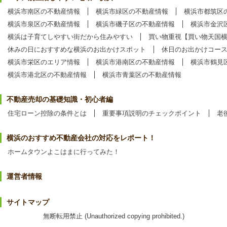
横浜市南区の不動産情報
横浜市緑区の不動産情報
横浜市都筑区
横浜市泉区の不動産情報
横浜市磯子区の不動産情報
横浜市金沢
横浜は子育てしやすい街だから住みやすい
買い物重視【買い物天国
休みの日におすすめな横浜のお出かけスポット
休日のお出かけコー
横浜市栄区のエリア情報
横浜市港南区の不動産情報
横浜市鶴見
横浜市港北区の不動産情報
横浜市青葉区の不動産情報
不動産売却の基礎知識・初心者編
住宅ローン控除の条件とは
重要事項説明のチェックポイント
老
横浜のおすすめ不動産会社の対応をレポート！
ホームタウンよこはまに行ってみた！
運営者情報
サイトマップ
無断転用禁止 (Unauthorized copying prohibited.)