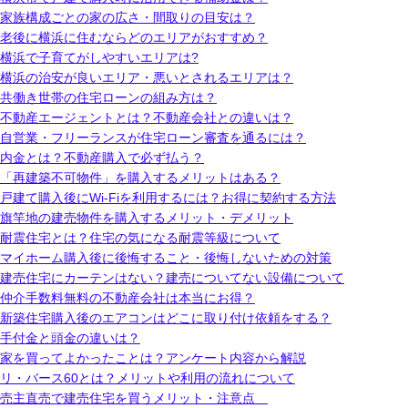
家族構成ごとの家の広さ・間取りの目安は？
老後に横浜に住むならどのエリアがおすすめ？
横浜で子育てがしやすいエリアは?
横浜の治安が良いエリア・悪いとされるエリアは？
共働き世帯の住宅ローンの組み方は？
不動産エージェントとは？不動産会社との違いは？
自営業・フリーランスが住宅ローン審査を通るには？
内金とは？不動産購入で必ず払う？
「再建築不可物件」を購入するメリットはある？
戸建て購入後にWi-Fiを利用するには？お得に契約する方法
旗竿地の建売物件を購入するメリット・デメリット
耐震住宅とは？住宅の気になる耐震等級について
マイホーム購入後に後悔すること・後悔しないための対策
建売住宅にカーテンはない？建売についてない設備について
仲介手数料無料の不動産会社は本当にお得？
新築住宅購入後のエアコンはどこに取り付け依頼をする？
手付金と頭金の違いは？
家を買ってよかったことは？アンケート内容から解説
リ・バース60とは？メリットや利用の流れについて
売主直売で建売住宅を買うメリット・注意点