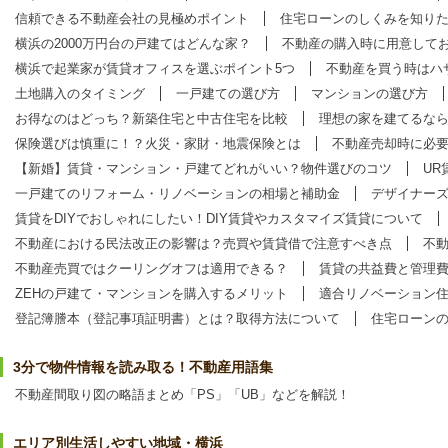
信頼できる不動産会社の見極めポイント
住宅ローンのしくみを知り
横浜の2000万円台の戸建てはどんな家？
不動産の購入時に用意して
横浜で起業家が賃貸オフィスを選ぶポイント5つ
不動産を買う時はハ
土地購入のタイミング
一戸建ての選び方
マンションの選び方
お得なのはどっち？新築住宅と中古住宅を比較
理想の家を建てるな
保険選びは慎重に！？火災・家財・地震保険とは
不動産売却時に必
【新婚】賃貸・マンション・戸建てどれがいい？物件選びのコツ
UR
一戸建てのリフォーム・リノベーションの相場と補助金
デザイナー
賃貸をDIYでおしゃれにしたい！DIY賃貸やカスタマイズ賃貸について
不動産における民法改正の影響は？売買や賃貸借で注意すべき点
不
不動産売買ではクーリングオフは適用できる？
賃貸の共益費と管理
ZEHの戸建て・マンションを購入するメリット
適合リノベーション
登記簿謄本（登記事項証明書）とは？取得方法について
住宅ローン
3分で物件情報を読み取る！不動産用語集
不動産間取り図の略語まとめ「PS」「UB」などを解説！
エリア別生活しやすい地域・横浜