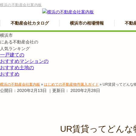
横浜の不動産会社案内板
不動産会社カタログ
横浜市の相場情報
不動
横浜市
にある
不動産会社の
人気ランキング
一戸建ての
おすすめ
マンションの
おすすめ
土地の
おすすめ
横浜の不動産会社案内板
»
はじめての不動産物件購入ガイド
»
UR賃貸ってどんな
公開日：
2020年2月13日
｜更新日：
2020年2月28日
UR賃貸ってどんな