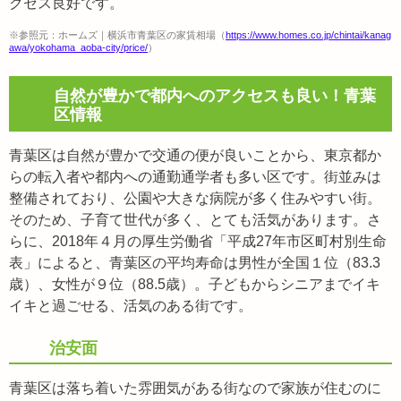
クセス良好です。
※参照元：ホームズ｜横浜市青葉区の家賃相場（
https://www.homes.co.jp/chintai/kanag
awa/yokohama_aoba-city/price/
）
自然が豊かで都内へのアクセスも良い！青葉
区情報
青葉区は自然が豊かで交通の便が良いことから、東京都か
らの転入者や都内への通勤通学者も多い区です。街並みは
整備されており、公園や大きな病院が多く住みやすい街。
そのため、子育て世代が多く、とても活気があります。さ
らに、2018年４月の厚生労働省「平成27年市区町村別生命
表」によると、青葉区の平均寿命は男性が全国１位（83.3
歳）、女性が９位（88.5歳）。子どもからシニアまでイキ
イキと過ごせる、活気のある街です。
治安面
青葉区は落ち着いた雰囲気がある街なので家族が住むのに