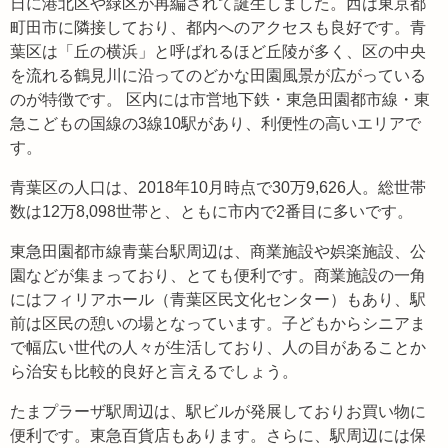
日に港北区や緑区が再編されて誕生しました。西は東京都
町田市に隣接しており、都内へのアクセスも良好です。青
葉区は「丘の横浜」と呼ばれるほど丘陵が多く、区の中央
を流れる鶴見川に沿ってのどかな田園風景が広がっている
のが特徴です。 区内には市営地下鉄・東急田園都市線・東
急こどもの国線の3線10駅があり、利便性の高いエリアで
す。
青葉区の人口は、2018年10月時点で30万9,626人。総世帯
数は12万8,098世帯と、ともに市内で2番目に多いです。
東急田園都市線青葉台駅周辺は、商業施設や娯楽施設、公
園などが集まっており、とても便利です。商業施設の一角
にはフィリアホール（青葉区民文化センター）もあり、駅
前は区民の憩いの場となっています。子どもからシニアま
で幅広い世代の人々が生活しており、人の目があることか
ら治安も比較的良好と言えるでしょう。
たまプラーザ駅周辺は、駅ビルが発展しておりお買い物に
便利です。東急百貨店もあります。さらに、駅周辺には保