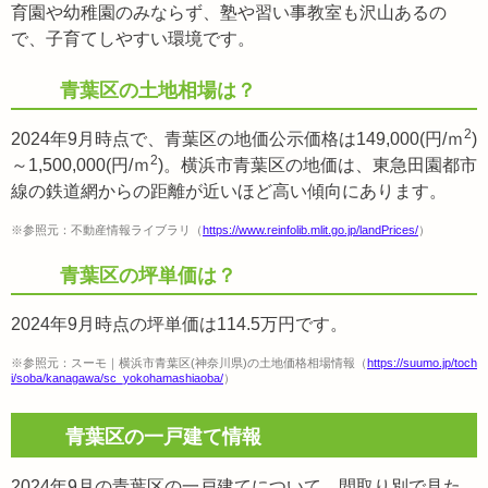
育園や幼稚園のみならず、塾や習い事教室も沢山あるの
で、子育てしやすい環境です。
青葉区の土地相場は？
2
2024年9月時点で、青葉区の地価公示価格は149,000(円/ｍ
)
2
～1,500,000(円/ｍ
)。横浜市青葉区の地価は、東急田園都市
線の鉄道網からの距離が近いほど高い傾向にあります。
※参照元：不動産情報ライブラリ（
https://www.reinfolib.mlit.go.jp/landPrices/
）
青葉区の坪単価は？
2024年9月時点の坪単価は114.5万円です。
※参照元：スーモ｜横浜市青葉区(神奈川県)の土地価格相場情報（
https://suumo.jp/toch
i/soba/kanagawa/sc_yokohamashiaoba/
）
青葉区の一戸建て情報
2024年9月の青葉区の一戸建てについて、間取り別で見た