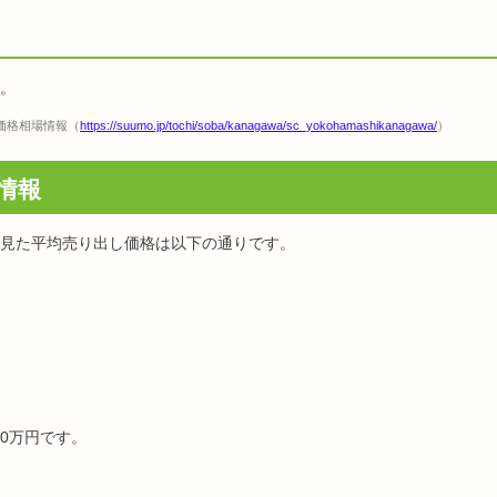
す。
価格相場情報（
https://suumo.jp/tochi/soba/kanagawa/sc_yokohamashikanagawa/
）
情報
見た平均売り出し価格は以下の通りです。
30万円です。