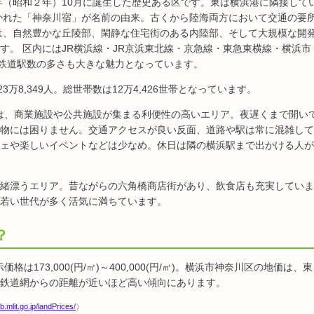
7年（昭和２年）10月に誕生した歴史ある区です。東は横浜港に隣接して
置かれた「神奈川宿」が名前の由来。古くから陸海両方において交通の要
は、自然豊かな丘陵部、閑静な住宅街のある内陸部、そして大規模な開
す。 区内にはJR横浜線・JR京浜東北線・京急線・東急東横線・横浜市
、鉄道駅数の多さも大きな魅力となっています。
万8,349人。総世帯数は12万4,426世帯となっています。
辺は、商業施設や公共施設が集まる利便性の高いエリア。夜遅くまで開い
物には困りません。交通アクセスが良い反面、道路や駅は常に混雑して
ェや楽しいイベントなどは少なめ。休日は隣の横浜駅まで出かける人が
緒漂うエリア。昔ながらの六角橋商店街があり、飲食店も充実していま
若い世代が多く活気に満ちています。
？
格は173,000(円/㎡)～400,000(円/㎡)。横浜市神奈川区の地価は、東
鉄道網からの距離が近いほど高い傾向にあります。
b.mlit.go.jp/landPrices/
）