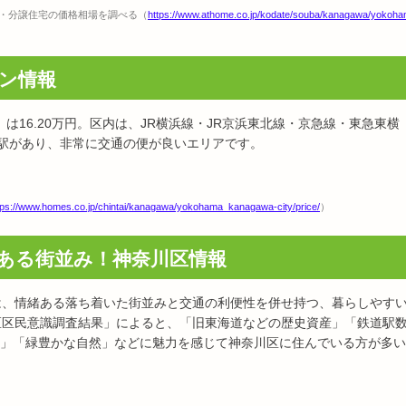
・分譲住宅の価格相場を調べる（
https://www.athome.co.jp/kodate/souba/kanagawa/yokoh
ン情報
は16.20万円。区内は、JR横浜線・JR京浜東北線・京急線・東急東横
4駅があり、非常に交通の便が良いエリアです。
tps://www.homes.co.jp/chintai/kanagawa/yokohama_kanagawa-city/price/
）
ある街並み！神奈川区情報
は、情緒ある落ち着いた街並みと交通の利便性を併せ持つ、暮らしやす
区区民意識調査結果」によると、「旧東海道などの歴史資産」「鉄道駅
」「緑豊かな自然」などに魅力を感じて神奈川区に住んでいる方が多い