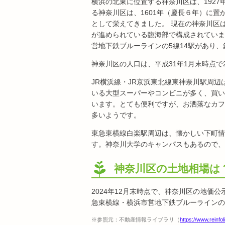
横浜の北東に位置する神奈川区は、192
る神奈川区は、1601年（慶長６年）に
として栄えてきました。 現在の神奈川区
が進められている臨海部で構成されていま
営地下鉄ブルーラインの5線14駅があり
神奈川区の人口は、平成31年1月末時点で23
JR横浜線・JR京浜東北線東神奈川駅周
いる大型スーパーやコンビニが多く、買い
います。とても便利ですが、お洒落なカフ
多いようです。
東急東横線白楽駅周辺は、懐かしい下町情
す。神奈川大学のキャンパスもあるので、
神奈川区の土地相場は
2024年12月末時点で、神奈川区の地価公示価
急東横線・横浜市営地下鉄ブルーラインの
※参照元：不動産情報ライブラリ（
https://www.reinfoli