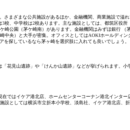
点。さまざまな公共施設があるほか、金融機関、商業施設で溢
は3校、中学校は2校あります。主な施設としては、都筑区役所
茅ケ崎公園（茅ケ崎南）があります。金融機関はみずほ銀行 （茅
ケ崎中央）と大手が密集。オフィスとしてはAOKIホールディ
リアを探しているなら茅ヶ崎を選択肢に入れても良いでしょう。
は「花見山遺跡」や「けんか山遺跡」などが挙げられます。小
在ではイケア港北店、ホームセンターコーナン港北インター店、J
な施設としては横浜市立折本小学校、淡島社、イケア港北店、