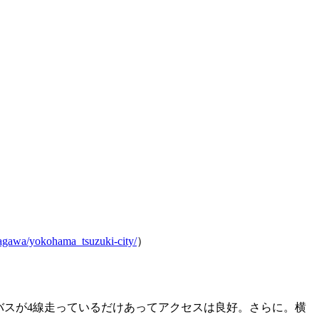
nagawa/yokohama_tsuzuki-city/
）
営バスが4線走っているだけあってアクセスは良好。さらに。横