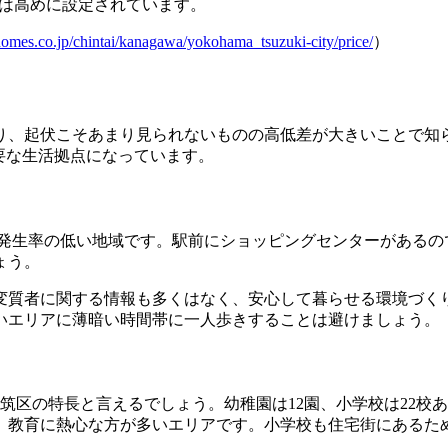
場は高めに設定されています。
omes.co.jp/chintai/kanagawa/yokohama_tsuzuki-city/price/
）
り、起伏こそあまり見られないものの高低差が大きいことで知
重要な生活拠点になっています。
罪発生率の低い地域です。駅前にショッピングセンターがあるの
ょう。
変質者に関する情報も多くはなく、安心して暮らせる環境づく
いエリアに薄暗い時間帯に一人歩きすることは避けましょう。
都筑区の特長と言えるでしょう。幼稚園は12園、小学校は22
、教育に熱心な方が多いエリアです。小学校も住宅街にあるた