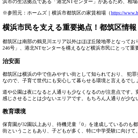
浜市の生活拠点である「港北NTセンター」があるため、相
※参照元：ホームズ｜横浜市都筑区の家賃相場（
https://www.h
横浜市民を支える重要拠点！都筑区情報
都筑区は南部の鶴見川エリア以外はほぼ丘陵地帯となってお
246号」、港北NTセンターを構えるなど横浜市民にとって
治安面
都筑区は横浜の中で住みやすい街として知られており、 犯
なので、子育て世代にも安心して暮らせる環境と言えるでし
道や公園は夜になると人通りも少なくなるのが注意点です。
感じさせることは少ないエリアです。もちろん人通りが少な
教育環境
保育園が32園以上あり、待機児童「0」を達成しているのも
街ということもあり、子どもが多く、特に中学受験に向けて