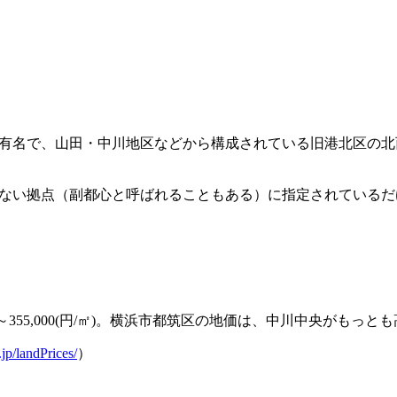
も有名で、山田・中川地区などから構成されている旧港北区の
きない拠点（副都心と呼ばれることもある）に指定されている
円/㎡)～355,000(円/㎡)。横浜市都筑区の地価は、中川中央が
.jp/landPrices/
）