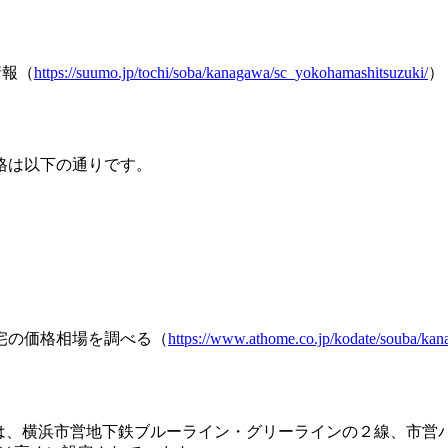
情報（
https://suumo.jp/tochi/soba/kanagawa/sc_yokohamashitsuzuki/
）
格は以下の通りです。
宅の価格相場を調べる（
https://www.athome.co.jp/kodate/souba/ka
区内は、横浜市営地下鉄ブルーライン・グリーラインの２線、市