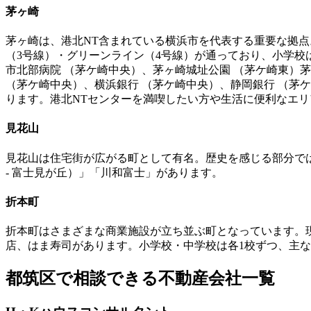
茅ヶ崎
茅ヶ崎は、港北NT含まれている横浜市を代表する重要な拠
（3号線）・グリーンライン（4号線）が通っており、小学校
市北部病院 （茅ケ崎中央）、茅ヶ崎城址公園 （茅ケ崎東）
（茅ケ崎中央）、横浜銀行 （茅ケ崎中央）、静岡銀行 （茅
ります。港北NTセンターを満喫したい方や生活に便利なエ
見花山
見花山は住宅街が広がる町として有名。歴史を感じる部分で
- 富士見が丘）」「川和富士」があります。
折本町
折本町はさまざまな商業施設が立ち並ぶ町となっています。現
店、はま寿司があります。小学校・中学校は各1校ずつ、主
都筑区で相談できる不動産会社一覧