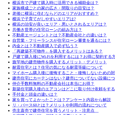
横浜市で戸建て購入時に活用できる補助金は？
家族構成ごとの家の広さ・間取りの目安は？
老後に横浜に住むならどのエリアがおすすめ？
横浜で子育てがしやすいエリアは?
横浜の治安が良いエリア・悪いとされるエリアは？
共働き世帯の住宅ローンの組み方は？
不動産エージェントとは？不動産会社との違いは？
自営業・フリーランスが住宅ローン審査を通るには？
内金とは？不動産購入で必ず払う？
「再建築不可物件」を購入するメリットはある？
戸建て購入後にWi-Fiを利用するには？お得に契約する
旗竿地の建売物件を購入するメリット・デメリット
耐震住宅とは？住宅の気になる耐震等級について
マイホーム購入後に後悔すること・後悔しないための対
建売住宅にカーテンはない？建売についてない設備につ
仲介手数料無料の不動産会社は本当にお得？
新築住宅購入後のエアコンはどこに取り付け依頼をする
手付金と頭金の違いは？
家を買ってよかったことは？アンケート内容から解説
リ・バース60とは？メリットや利用の流れについて
売主直売で建売住宅を買うメリット・注意点