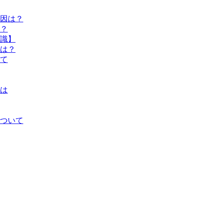
因は？
？
識】
響は？
いて
は
ついて