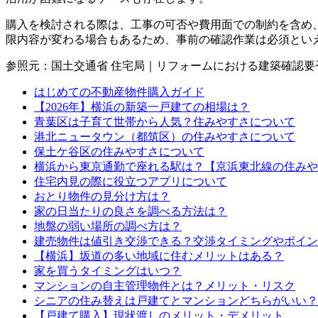
購入を検討される際は、工事の可否や費用面での制約を含め
限内容が変わる場合もあるため、事前の確認作業は必須とい
参照元：国土交通省 住宅局｜リフォームにおける建築確認要
はじめての不動産物件購入ガイド
【2026年】横浜の新築一戸建ての相場は？
青葉区は子育て世帯から人気？住みやすさについて
港北ニュータウン（都筑区）の住みやすさについて
保土ケ谷区の住みやすさについて
横浜から東京通勤で座れる駅は？【京浜東北線の住みや
住宅内見の際に役立つアプリについて
おとり物件の見分け方は？
家の日当たりの良さを調べる方法は？
地盤の弱い場所の調べ方は？
建売物件は値引き交渉できる？交渉タイミングやポイン
【横浜】坂道の多い地域に住むメリットはある？
家を買うタイミングはいつ？
マンションの自主管理物件とは？メリット・リスク
シニアの住み替えは戸建てとマンションどちらがいい？
【戸建て購入】現状渡しのメリット・デメリット