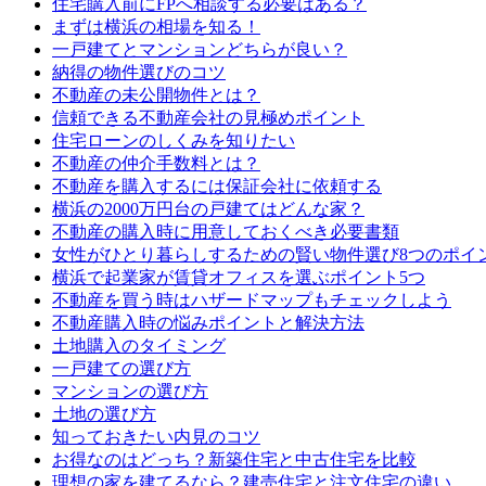
住宅購入前にFPへ相談する必要はある？
まずは横浜の相場を知る！
一戸建てとマンションどちらが良い？
納得の物件選びのコツ
不動産の未公開物件とは？
信頼できる不動産会社の見極めポイント
住宅ローンのしくみを知りたい
不動産の仲介手数料とは？
不動産を購入するには保証会社に依頼する
横浜の2000万円台の戸建てはどんな家？
不動産の購入時に用意しておくべき必要書類
女性がひとり暮らしするための賢い物件選び8つのポイ
横浜で起業家が賃貸オフィスを選ぶポイント5つ
不動産を買う時はハザードマップもチェックしよう
不動産購入時の悩みポイントと解決方法
土地購入のタイミング
一戸建ての選び方
マンションの選び方
土地の選び方
知っておきたい内見のコツ
お得なのはどっち？新築住宅と中古住宅を比較
理想の家を建てるなら？建売住宅と注文住宅の違い