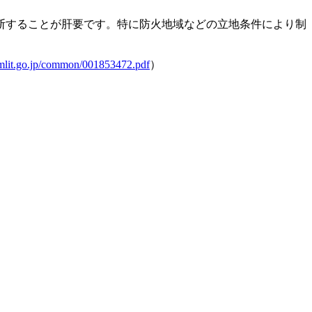
断することが肝要です。特に防火地域などの立地条件により制
mlit.go.jp/common/001853472.pdf
）