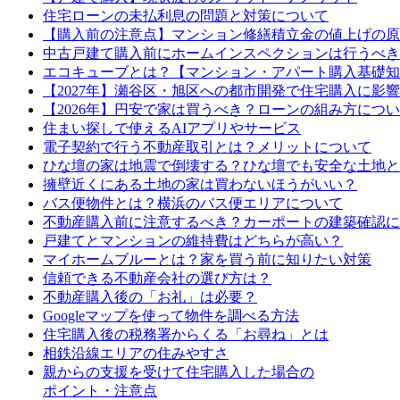
住宅ローンの未払利息の問題と対策について
【購入前の注意点】マンション修繕積立金の値上げの原
中古戸建て購入前にホームインスペクションは行うべき
エコキューブとは？【マンション・アパート購入基礎知
【2027年】瀬谷区・旭区への都市開発で住宅購入に影
【2026年】円安で家は買うべき？ローンの組み方につ
住まい探しで使えるAIアプリやサービス
電子契約で行う不動産取引とは？メリットについて
ひな壇の家は地震で倒壊する？ひな壇でも安全な土地と
擁壁近くにある土地の家は買わないほうがいい？
バス便物件とは？横浜のバス便エリアについて
不動産購入前に注意するべき？カーポートの建築確認に
戸建てとマンションの維持費はどちらが高い？
マイホームブルーとは？家を買う前に知りたい対策
信頼できる不動産会社の選び方は？
不動産購入後の「お礼」は必要？
Googleマップを使って物件を調べる方法
住宅購入後の税務署からくる「お尋ね」とは
相鉄沿線エリアの住みやすさ
親からの支援を受けて住宅購入した場合の
ポイント・注意点