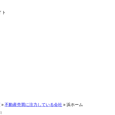
イト
グ
»
不動産売買に注力している会社
»
浜ホーム
日