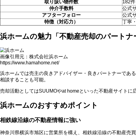
取り扱い物件数
182
仲介手数料
公式
アフターフォロー
公式
特徴（対応力）
丁寧
浜ホームの魅力「不動産売却のパートナ
画像引用元：株式会社浜ホーム
https://www.hamahome.net/
浜ホームでは売主の良きアドバイザー・良きパートナーである
相談することも可能。
売却活動としてはSUUMOやat homeといった不動産サ
浜ホームのおすすめポイント
相鉄線沿線の不動産情報に強い
神奈川県横浜市旭区に営業所を構え、相鉄線沿線の不動産売買