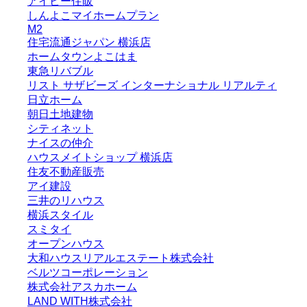
アイビー住販
しんよこマイホームプラン
M2
住宅流通ジャパン 横浜店
ホームタウンよこはま
東急リバブル
リスト サザビーズ インターナショナル リアルティ
日立ホーム
朝日土地建物
シティネット
ナイスの仲介
ハウスメイトショップ 横浜店
住友不動産販売
アイ建設
三井のリハウス
横浜スタイル
スミタイ
オープンハウス
大和ハウスリアルエステート株式会社
ベルツコーポレーション
株式会社アスカホーム
LAND WITH株式会社