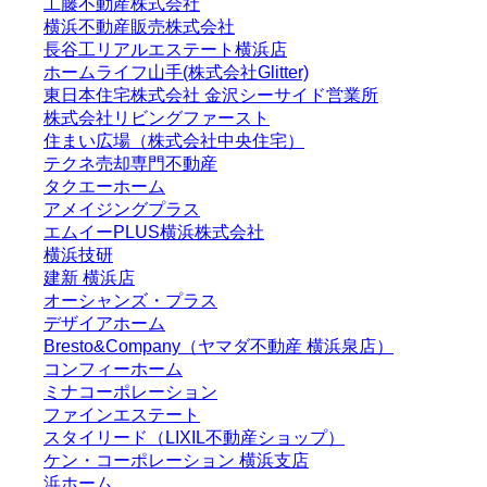
工藤不動産株式会社
横浜不動産販売株式会社
長谷工リアルエステート横浜店
ホームライフ山手(株式会社Glitter)
東日本住宅株式会社 金沢シーサイド営業所
株式会社リビングファースト
住まい広場（株式会社中央住宅）
テクネ売却専門不動産
タクエーホーム
アメイジングプラス
エムイーPLUS横浜株式会社
横浜技研
建新 横浜店
オーシャンズ・プラス
デザイアホーム
Bresto&Company（ヤマダ不動産 横浜泉店）
コンフィーホーム
ミナコーポレーション
ファインエステート
スタイリード（LIXIL不動産ショップ）
ケン・コーポレーション 横浜支店
浜ホーム