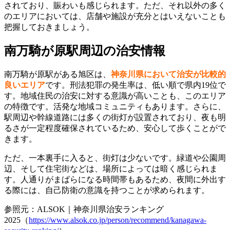
されており、賑わいも感じられます。ただ、それ以外の多く
のエリアにおいては、店舗や施設が充分とはいえないことも
把握しておきましょう。
南万騎が原駅周辺の治安情報
南万騎が原駅がある旭区は、
神奈川県において治安が比較的
良いエリア
です。刑法犯罪の発生率は、低い順で県内19位で
す。地域住民の治安に対する意識が高いことも、このエリア
の特徴です。活発な地域コミュニティもあります。さらに、
駅周辺や幹線道路には多くの街灯が設置されており、夜も明
るさが一定程度確保されているため、安心して歩くことがで
きます。
ただ、一本裏手に入ると、街灯は少ないです。緑道や公園周
辺、そして住宅街などは、場所によっては暗く感じられま
す。人通りがまばらになる時間帯もあるため、夜間に外出す
る際には、自己防衛の意識を持つことが求められます。
参照元：ALSOK｜神奈川県治安ランキング
2025（
https://www.alsok.co.jp/person/recommend/kanagawa-