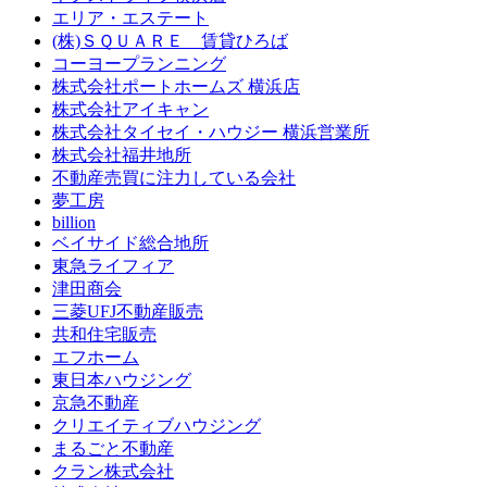
エリア・エステート
(株)ＳＱＵＡＲＥ 賃貸ひろば
コーヨープランニング
株式会社ポートホームズ 横浜店
株式会社アイキャン
株式会社タイセイ・ハウジー 横浜営業所
株式会社福井地所
不動産売買に注力している会社
夢工房
billion
ベイサイド総合地所
東急ライフィア
津田商会
三菱UFJ不動産販売
共和住宅販売
エフホーム
東日本ハウジング
京急不動産
クリエイティブハウジング
まるごと不動産
クラン株式会社