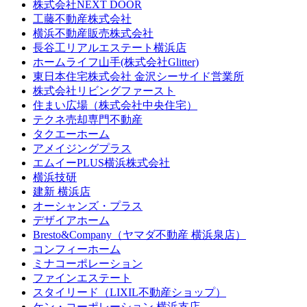
株式会社NEXT DOOR
工藤不動産株式会社
横浜不動産販売株式会社
長谷工リアルエステート横浜店
ホームライフ山手(株式会社Glitter)
東日本住宅株式会社 金沢シーサイド営業所
株式会社リビングファースト
住まい広場（株式会社中央住宅）
テクネ売却専門不動産
タクエーホーム
アメイジングプラス
エムイーPLUS横浜株式会社
横浜技研
建新 横浜店
オーシャンズ・プラス
デザイアホーム
Bresto&Company（ヤマダ不動産 横浜泉店）
コンフィーホーム
ミナコーポレーション
ファインエステート
スタイリード（LIXIL不動産ショップ）
ケン・コーポレーション 横浜支店