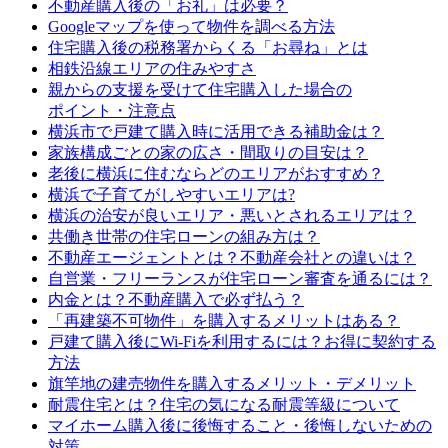
不動産購入後の「お礼」は必要？
Googleマップを使って物件を調べる方法
住宅購入後の税務署からくる「お尋ね」とは
相鉄沿線エリアの住みやすさ
親からの支援を受けて住宅購入した場合の
ポイント・注意点
横浜市で戸建て購入時に活用できる補助金は？
家族構成ごとの家の広さ・間取りの目安は？
老後に横浜に住むならどのエリアがおすすめ？
横浜で子育てがしやすいエリアは?
横浜の治安が良いエリア・悪いとされるエリアは？
共働き世帯の住宅ローンの組み方は？
不動産エージェントとは？不動産会社との違いは？
自営業・フリーランスが住宅ローン審査を通るには？
内金とは？不動産購入で必ず払う？
「再建築不可物件」を購入するメリットはある？
戸建て購入後にWi-Fiを利用するには？お得に契約する
方法
旗竿地の建売物件を購入するメリット・デメリット
耐震住宅とは？住宅の気になる耐震等級について
マイホーム購入後に後悔すること・後悔しないための
対策