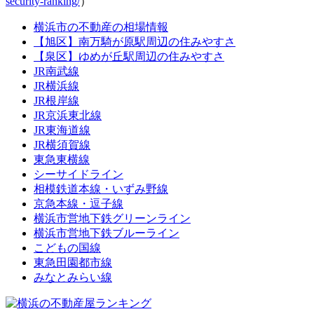
security-ranking/
）
横浜市の不動産の相場情報
【旭区】南万騎が原駅周辺の住みやすさ
【泉区】ゆめが丘駅周辺の住みやすさ
JR南武線
JR横浜線
JR根岸線
JR京浜東北線
JR東海道線
JR横須賀線
東急東横線
シーサイドライン
相模鉄道本線・いずみ野線
京急本線・逗子線
横浜市営地下鉄グリーンライン
横浜市営地下鉄ブルーライン
こどもの国線
東急田園都市線
みなとみらい線