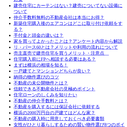
建売住宅にカーテンはない？建売についてない設備に
ついて
仲介手数料無料の不動産会社は本当にお得？
新築住宅購入後のエアコンはどこに取り付け依頼をす
る？
手付金と頭金の違いは？
家を買ってよかったことは？アンケート内容から解説
リ・バース60とは？メリットや利用の流れについて
売主直売で建売住宅を買うメリット・注意点
住宅購入前にFPへ相談する必要はある？
まずは横浜の相場を知る！
一戸建てとマンションどちらが良い？
納得の物件選びのコツ
不動産の未公開物件とは？
信頼できる不動産会社の見極めポイント
住宅ローンのしくみを知りたい
不動産の仲介手数料とは？
不動産を購入するには保証会社に依頼する
横浜の2000万円台の戸建てはどんな家？
不動産の購入時に用意しておくべき必要書類
女性がひとり暮らしするための賢い物件選び8つのポイ