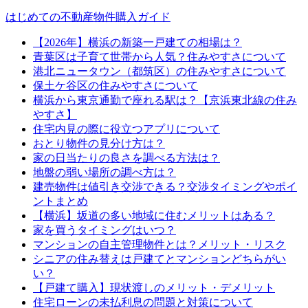
はじめての不動産物件購入ガイド
【2026年】横浜の新築一戸建ての相場は？
青葉区は子育て世帯から人気？住みやすさについて
港北ニュータウン（都筑区）の住みやすさについて
保土ケ谷区の住みやすさについて
横浜から東京通勤で座れる駅は？【京浜東北線の住み
やすさ】
住宅内見の際に役立つアプリについて
おとり物件の見分け方は？
家の日当たりの良さを調べる方法は？
地盤の弱い場所の調べ方は？
建売物件は値引き交渉できる？交渉タイミングやポイ
ントまとめ
【横浜】坂道の多い地域に住むメリットはある？
家を買うタイミングはいつ？
マンションの自主管理物件とは？メリット・リスク
シニアの住み替えは戸建てとマンションどちらがい
い？
【戸建て購入】現状渡しのメリット・デメリット
住宅ローンの未払利息の問題と対策について