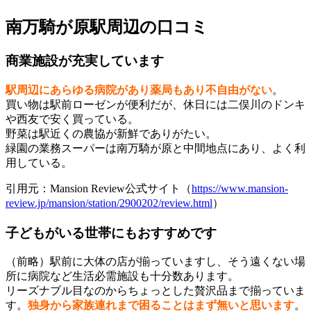
南万騎が原駅周辺の口コミ
商業施設が充実しています
駅周辺にあらゆる病院があり薬局もあり不自由がない
。
買い物は駅前ローゼンが便利だが、休日には二俣川のドンキ
や西友で安く買っている。
野菜は駅近くの農協が新鮮でありがたい。
緑園の業務スーパーは南万騎が原と中間地点にあり、よく利
用している。
引用元：Mansion Review公式サイト（
https://www.mansion-
review.jp/mansion/station/2900202/review.html
）
子どもがいる世帯にもおすすめです
（前略）駅前に大体の店が揃っていますし、そう遠くない場
所に病院など生活必需施設も十分数あります。
リーズナブル目なのからちょっとした贅沢品まで揃っていま
す。
独身から家族連れまで困ることはまず無いと思います
。