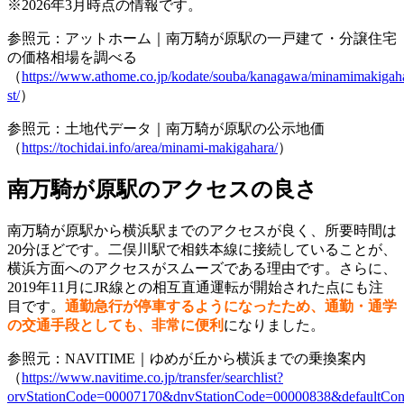
※2026年3月時点の情報です。
参照元：アットホーム｜南万騎が原駅の一戸建て・分譲住宅
の価格相場を調べる
（
https://www.athome.co.jp/kodate/souba/kanagawa/minamimakigah
st/
）
参照元：土地代データ｜南万騎が原駅の公示地価
（
https://tochidai.info/area/minami-makigahara/
）
南万騎が原駅のアクセスの良さ
南万騎が原駅から横浜駅までのアクセスが良く、所要時間は
20分ほどです。二俣川駅で相鉄本線に接続していることが、
横浜方面へのアクセスがスムーズである理由です。さらに、
2019年11月にJR線との相互直通運転が開始された点にも注
目です。
通勤急行が停車するようになったため、通勤・通学
の交通手段としても、非常に便利
になりました。
参照元：NAVITIME｜ゆめが丘から横浜までの乗換案内
（
https://www.navitime.co.jp/transfer/searchlist?
orvStationCode=00007170&dnvStationCode=00000838&defaultCon