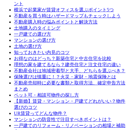
ント
横浜で起業家が賃貸オフィスを選ぶポイント5つ
不動産を買う時はハザードマップもチェックしよう
不動産購入時の悩みポイントと解決方法
土地購入のタイミング
一戸建ての選び方
マンションの選び方
土地の選び方
知っておきたい内見のコツ
お得なのはどっち？新築住宅と中古住宅を比較
理想の家を建てるなら？建売住宅と注文住宅の違い
不動産会社は地域密着型と大手、どちらを選ぶべき？
保険選びは慎重に！？火災・家財・地震保険とは
不動産売却時に必要な書類と取得方法、確定申告方法
まとめ
ペット可・相談可物件の探し方
【新婚】賃貸・マンション・戸建てどれがいい？物件
選びのコツ
UR賃貸ってどんな物件？
マンションの防音性で注目すべきポイントは？
一戸建てのリフォーム・リノベーションの相場と補助