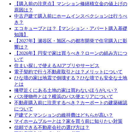
【購入前の注意点】マンション修繕積立金の値上げの
原因は？
中古戸建て購入前にホームインスペクションは行うべ
き？
エコキューブとは？【マンション・アパート購入基礎
知識】
【2027年】瀬谷区・旭区への都市開発で住宅購入に影
響は？
【2026年】円安で家は買うべき？ローンの組み方につ
いて
住まい探しで使えるAIアプリやサービス
電子契約で行う不動産取引とは？メリットについて
ひな壇の家は地震で倒壊する？ひな壇でも安全な土地
とは
擁壁近くにある土地の家は買わないほうがいい？
バス便物件とは？横浜のバス便エリアについて
不動産購入前に注意するべき？カーポートの建築確認
について
戸建てとマンションの維持費はどちらが高い？
マイホームブルーとは？家を買う前に知りたい対策
信頼できる不動産会社の選び方は？