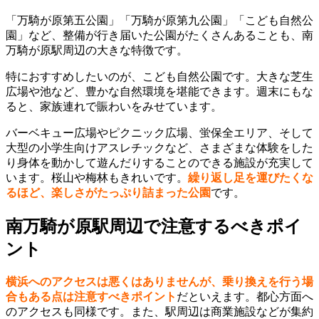
「万騎が原第五公園」「万騎が原第九公園」「こども自然公
園」など、整備が行き届いた公園がたくさんあることも、南
万騎が原駅周辺の大きな特徴です。
特におすすめしたいのが、こども自然公園です。大きな芝生
広場や池など、豊かな自然環境を堪能できます。週末にもな
ると、家族連れで賑わいをみせています。
バーベキュー広場やピクニック広場、蛍保全エリア、そして
大型の小学生向けアスレチックなど、さまざまな体験をした
り身体を動かして遊んだりすることのできる施設が充実して
います。桜山や梅林もきれいです。
繰り返し足を運びたくな
るほど、楽しさがたっぷり詰まった公園
です。
南万騎が原駅周辺で注意するべきポイ
ント
横浜へのアクセスは悪くはありませんが、乗り換えを行う場
合もある点は注意すべきポイント
だといえます。都心方面へ
のアクセスも同様です。また、駅周辺は商業施設などが集約