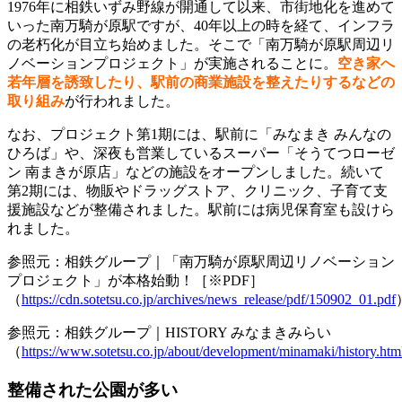
1976年に相鉄いずみ野線が開通して以来、市街地化を進めて
いった南万騎が原駅ですが、40年以上の時を経て、インフラ
の老朽化が目立ち始めました。そこで「南万騎が原駅周辺リ
ノベーションプロジェクト」が実施されることに。
空き家へ
若年層を誘致したり、駅前の商業施設を整えたりするなどの
取り組み
が行われました。
なお、プロジェクト第1期には、駅前に「みなまき みんなの
ひろば」や、深夜も営業しているスーパー「そうてつローゼ
ン 南まきが原店」などの施設をオープンしました。続いて
第2期には、物販やドラッグストア、クリニック、子育て支
援施設などが整備されました。駅前には病児保育室も設けら
れました。
参照元：相鉄グループ｜「南万騎が原駅周辺リノベーション
プロジェクト」が本格始動！［※PDF］
（
https://cdn.sotetsu.co.jp/archives/news_release/pdf/150902_01.pdf
参照元：相鉄グループ｜HISTORY みなまきみらい
（
https://www.sotetsu.co.jp/about/development/minamaki/history.htm
整備された公園が多い