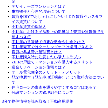
金
デザイナーズマンションとは？
事故物件と心理的瑕疵について
賃貸をDIYでおしゃれにしたい！DIY賃貸やカスタマ
イズ賃貸について
不動産賃貸の保証人
不動産における民法改正の影響は？売買や賃貸借で注
意すべき点
不動産の賃貸借で必要な敷金や礼金とは？
不動産売買ではクーリングオフは適用できる？
賃貸の共益費と管理費とは？
不動産購入時に注意したい隣人トラブル
ZEHの戸建て・マンションを購入するメリット
適合リノベーション住宅とは？
オール電化住宅のメリット・デメリット
登記簿謄本（登記事項証明書）とは？取得方法につい
て
住宅ローンの審査を通りやすくするコツはある？
分譲マンションの管理組合について
3分で物件情報を読み取る！不動産用語集