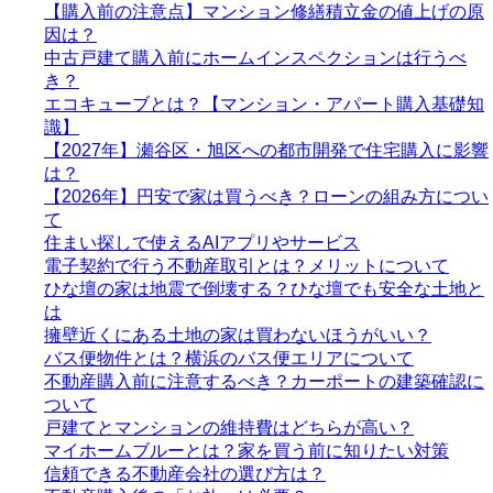
【購入前の注意点】マンション修繕積立金の値上げの原
因は？
中古戸建て購入前にホームインスペクションは行うべ
き？
エコキューブとは？【マンション・アパート購入基礎知
識】
【2027年】瀬谷区・旭区への都市開発で住宅購入に影響
は？
【2026年】円安で家は買うべき？ローンの組み方につい
て
住まい探しで使えるAIアプリやサービス
電子契約で行う不動産取引とは？メリットについて
ひな壇の家は地震で倒壊する？ひな壇でも安全な土地と
は
擁壁近くにある土地の家は買わないほうがいい？
バス便物件とは？横浜のバス便エリアについて
不動産購入前に注意するべき？カーポートの建築確認に
ついて
戸建てとマンションの維持費はどちらが高い？
マイホームブルーとは？家を買う前に知りたい対策
信頼できる不動産会社の選び方は？