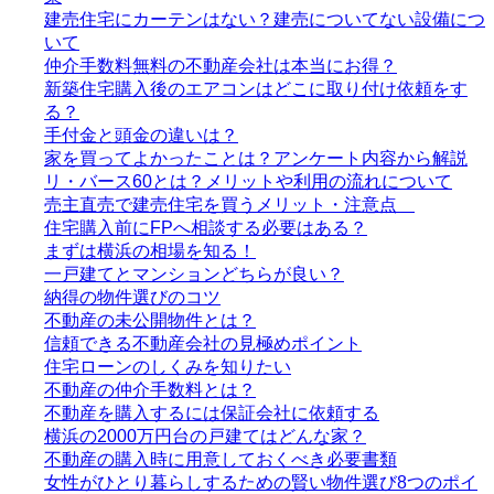
建売住宅にカーテンはない？建売についてない設備につ
いて
仲介手数料無料の不動産会社は本当にお得？
新築住宅購入後のエアコンはどこに取り付け依頼をす
る？
手付金と頭金の違いは？
家を買ってよかったことは？アンケート内容から解説
リ・バース60とは？メリットや利用の流れについて
売主直売で建売住宅を買うメリット・注意点
住宅購入前にFPへ相談する必要はある？
まずは横浜の相場を知る！
一戸建てとマンションどちらが良い？
納得の物件選びのコツ
不動産の未公開物件とは？
信頼できる不動産会社の見極めポイント
住宅ローンのしくみを知りたい
不動産の仲介手数料とは？
不動産を購入するには保証会社に依頼する
横浜の2000万円台の戸建てはどんな家？
不動産の購入時に用意しておくべき必要書類
女性がひとり暮らしするための賢い物件選び8つのポイ