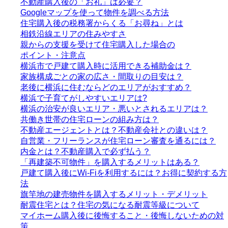
不動産購入後の「お礼」は必要？
Googleマップを使って物件を調べる方法
住宅購入後の税務署からくる「お尋ね」とは
相鉄沿線エリアの住みやすさ
親からの支援を受けて住宅購入した場合の
ポイント・注意点
横浜市で戸建て購入時に活用できる補助金は？
家族構成ごとの家の広さ・間取りの目安は？
老後に横浜に住むならどのエリアがおすすめ？
横浜で子育てがしやすいエリアは?
横浜の治安が良いエリア・悪いとされるエリアは？
共働き世帯の住宅ローンの組み方は？
不動産エージェントとは？不動産会社との違いは？
自営業・フリーランスが住宅ローン審査を通るには？
内金とは？不動産購入で必ず払う？
「再建築不可物件」を購入するメリットはある？
戸建て購入後にWi-Fiを利用するには？お得に契約する方
法
旗竿地の建売物件を購入するメリット・デメリット
耐震住宅とは？住宅の気になる耐震等級について
マイホーム購入後に後悔すること・後悔しないための対
策