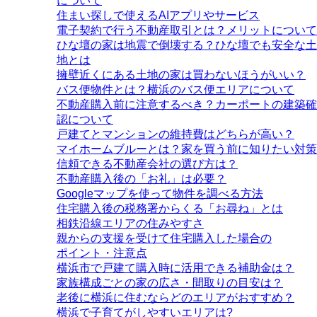
について
住まい探しで使えるAIアプリやサービス
電子契約で行う不動産取引とは？メリットについて
ひな壇の家は地震で倒壊する？ひな壇でも安全な土
地とは
擁壁近くにある土地の家は買わないほうがいい？
バス便物件とは？横浜のバス便エリアについて
不動産購入前に注意するべき？カーポートの建築確
認について
戸建てとマンションの維持費はどちらが高い？
マイホームブルーとは？家を買う前に知りたい対策
信頼できる不動産会社の選び方は？
不動産購入後の「お礼」は必要？
Googleマップを使って物件を調べる方法
住宅購入後の税務署からくる「お尋ね」とは
相鉄沿線エリアの住みやすさ
親からの支援を受けて住宅購入した場合の
ポイント・注意点
横浜市で戸建て購入時に活用できる補助金は？
家族構成ごとの家の広さ・間取りの目安は？
老後に横浜に住むならどのエリアがおすすめ？
横浜で子育てがしやすいエリアは?