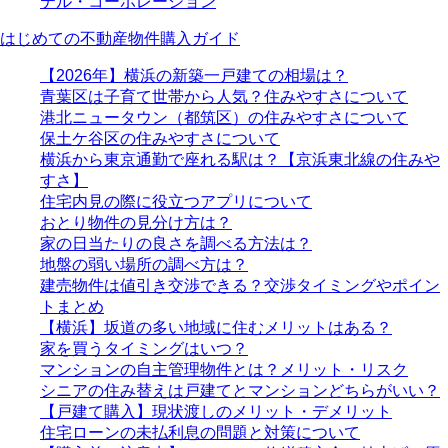
テル・コーポレーション
はじめての不動産物件購入ガイド
【2026年】横浜の新築一戸建ての相場は？
青葉区は子育て世帯から人気？住みやすさについて
港北ニュータウン（都筑区）の住みやすさについて
保土ケ谷区の住みやすさについて
横浜から東京通勤で座れる駅は？【京浜東北線の住みや
すさ】
住宅内見の際に役立つアプリについて
おとり物件の見分け方は？
家の日当たりの良さを調べる方法は？
地盤の弱い場所の調べ方は？
建売物件は値引き交渉できる？交渉タイミングやポイン
トまとめ
【横浜】坂道の多い地域に住むメリットはある？
家を買うタイミングはいつ？
マンションの自主管理物件とは？メリット・リスク
シニアの住み替えは戸建てとマンションどちらがいい？
【戸建て購入】現状渡しのメリット・デメリット
住宅ローンの未払利息の問題と対策について