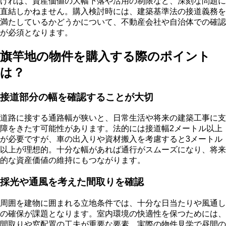
ければ、資産価値の大幅下落や活用の制限など、深刻な問題に
直結しかねません。購入検討時には、建築基準法の接道義務を
満たしているかどうかについて、不動産会社や自治体での確認
が必須となります。
旗竿地の物件を購入する際のポイント
は？
接道部分の幅を確認することが大切
道路に接する通路幅が狭いと、日常生活や将来の建築工事に支
障をきたす可能性があります。法的には接道幅2メートル以上
が必要ですが、車の出入りや資材搬入を考慮すると3メートル
以上が理想的。十分な幅があれば通行がスムーズになり、将来
的な資産価値の維持にもつながります。
採光や通風を考えた間取りを確認
周囲を建物に囲まれる立地条件では、十分な日当たりや風通し
の確保が課題となります。室内環境の快適性を保つためには、
間取りや窓配置の工夫が重要な要素。実際の物件見学で昼間の