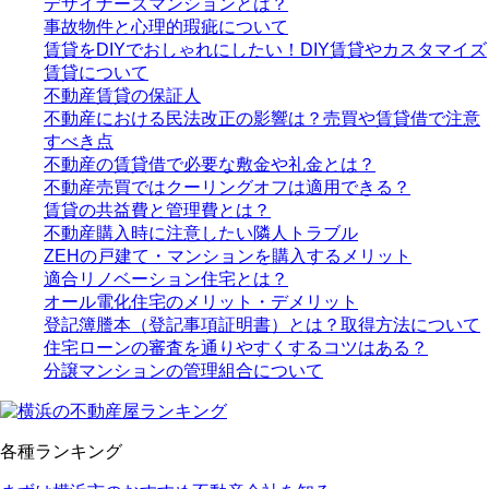
デザイナーズマンションとは？
事故物件と心理的瑕疵について
賃貸をDIYでおしゃれにしたい！DIY賃貸やカスタマイズ
賃貸について
不動産賃貸の保証人
不動産における民法改正の影響は？売買や賃貸借で注意
すべき点
不動産の賃貸借で必要な敷金や礼金とは？
不動産売買ではクーリングオフは適用できる？
賃貸の共益費と管理費とは？
不動産購入時に注意したい隣人トラブル
ZEHの戸建て・マンションを購入するメリット
適合リノベーション住宅とは？
オール電化住宅のメリット・デメリット
登記簿謄本（登記事項証明書）とは？取得方法について
住宅ローンの審査を通りやすくするコツはある？
分譲マンションの管理組合について
各種ランキング