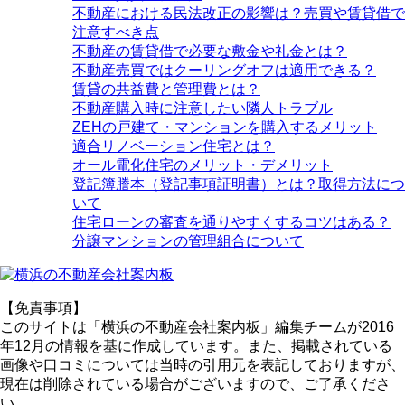
不動産における民法改正の影響は？売買や賃貸借で
注意すべき点
不動産の賃貸借で必要な敷金や礼金とは？
不動産売買ではクーリングオフは適用できる？
賃貸の共益費と管理費とは？
不動産購入時に注意したい隣人トラブル
ZEHの戸建て・マンションを購入するメリット
適合リノベーション住宅とは？
オール電化住宅のメリット・デメリット
登記簿謄本（登記事項証明書）とは？取得方法につ
いて
住宅ローンの審査を通りやすくするコツはある？
分譲マンションの管理組合について
【免責事項】
このサイトは「横浜の不動産会社案内板」編集チームが2016
年12月の情報を基に作成しています。また、掲載されている
画像や口コミについては当時の引用元を表記しておりますが、
現在は削除されている場合がございますので、ご了承くださ
い。