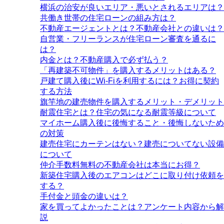
横浜の治安が良いエリア・悪いとされるエリアは？
共働き世帯の住宅ローンの組み方は？
不動産エージェントとは？不動産会社との違いは？
自営業・フリーランスが住宅ローン審査を通るに
は？
内金とは？不動産購入で必ず払う？
「再建築不可物件」を購入するメリットはある？
戸建て購入後にWi-Fiを利用するには？お得に契約
する方法
旗竿地の建売物件を購入するメリット・デメリット
耐震住宅とは？住宅の気になる耐震等級について
マイホーム購入後に後悔すること・後悔しないため
の対策
建売住宅にカーテンはない？建売についてない設備
について
仲介手数料無料の不動産会社は本当にお得？
新築住宅購入後のエアコンはどこに取り付け依頼を
する？
手付金と頭金の違いは？
家を買ってよかったことは？アンケート内容から解
説