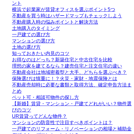
ント
横浜で起業家が賃貸オフィスを選ぶポイント5つ
不動産を買う時はハザードマップもチェックしよう
不動産購入時の悩みポイントと解決方法
土地購入のタイミング
一戸建ての選び方
マンションの選び方
土地の選び方
知っておきたい内見のコツ
お得なのはどっち？新築住宅と中古住宅を比較
理想の家を建てるなら？建売住宅と注文住宅の違い
不動産会社は地域密着型と大手、どちらを選ぶべき？
保険選びは慎重に！？火災・家財・地震保険とは
不動産売却時に必要な書類と取得方法、確定申告方法ま
とめ
ペット可・相談可物件の探し方
【新婚】賃貸・マンション・戸建てどれがいい？物件選
びのコツ
UR賃貸ってどんな物件？
マンションの防音性で注目すべきポイントは？
一戸建てのリフォーム・リノベーションの相場と補助金