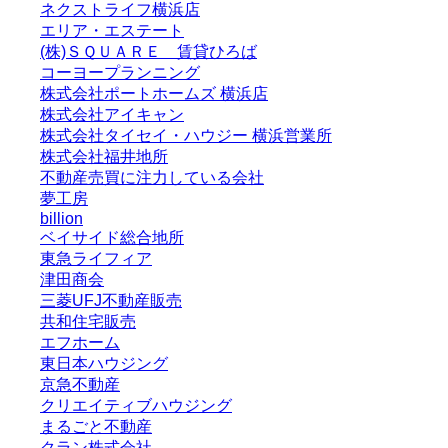
ネクストライフ横浜店
エリア・エステート
(株)ＳＱＵＡＲＥ 賃貸ひろば
コーヨープランニング
株式会社ポートホームズ 横浜店
株式会社アイキャン
株式会社タイセイ・ハウジー 横浜営業所
株式会社福井地所
不動産売買に注力している会社
夢工房
billion
ベイサイド総合地所
東急ライフィア
津田商会
三菱UFJ不動産販売
共和住宅販売
エフホーム
東日本ハウジング
京急不動産
クリエイティブハウジング
まるごと不動産
クラン株式会社