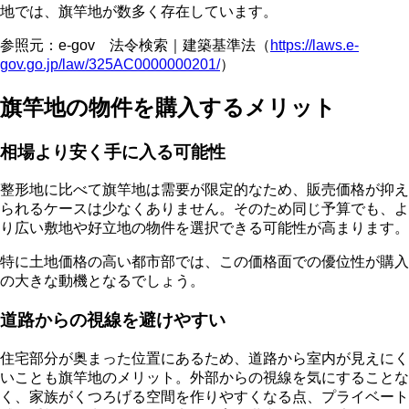
地では、旗竿地が数多く存在しています。
参照元：e-gov 法令検索｜建築基準法（
https://laws.e-
gov.go.jp/law/325AC0000000201/
）
旗竿地の物件を購入するメリット
相場より安く手に入る可能性
整形地に比べて旗竿地は需要が限定的なため、販売価格が抑え
られるケースは少なくありません。そのため同じ予算でも、よ
り広い敷地や好立地の物件を選択できる可能性が高まります。
特に土地価格の高い都市部では、この価格面での優位性が購入
の大きな動機となるでしょう。
道路からの視線を避けやすい
住宅部分が奥まった位置にあるため、道路から室内が見えにく
いことも旗竿地のメリット。外部からの視線を気にすることな
く、家族がくつろげる空間を作りやすくなる点、プライベート