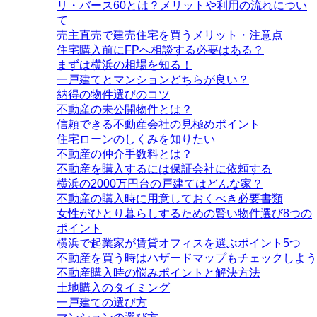
リ・バース60とは？メリットや利用の流れについ
て
売主直売で建売住宅を買うメリット・注意点
住宅購入前にFPへ相談する必要はある？
まずは横浜の相場を知る！
一戸建てとマンションどちらが良い？
納得の物件選びのコツ
不動産の未公開物件とは？
信頼できる不動産会社の見極めポイント
住宅ローンのしくみを知りたい
不動産の仲介手数料とは？
不動産を購入するには保証会社に依頼する
横浜の2000万円台の戸建てはどんな家？
不動産の購入時に用意しておくべき必要書類
女性がひとり暮らしするための賢い物件選び8つの
ポイント
横浜で起業家が賃貸オフィスを選ぶポイント5つ
不動産を買う時はハザードマップもチェックしよう
不動産購入時の悩みポイントと解決方法
土地購入のタイミング
一戸建ての選び方