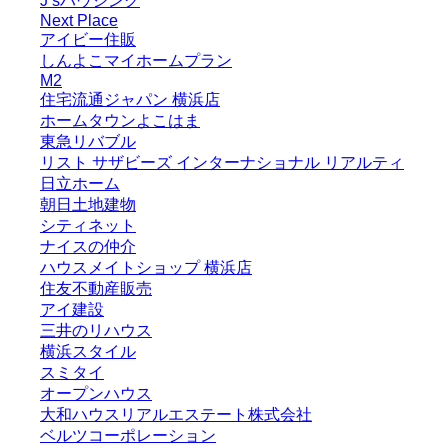
J’sハウジング
Next Place
アイビー住販
しんよこマイホームプラン
M2
住宅流通ジャパン 横浜店
ホームタウンよこはま
東急リバブル
リスト サザビーズ インターナショナル リアルティ
日立ホーム
朝日土地建物
シティネット
ナイスの仲介
ハウスメイトショップ 横浜店
住友不動産販売
アイ建設
三井のリハウス
横浜スタイル
スミタイ
オープンハウス
大和ハウスリアルエステート株式会社
ベルツコーポレーション