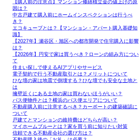
【購入前の注意点】マンション修繕積立金の値上げの原
因は？
中古戸建て購入前にホームインスペクションは行うべ
き？
エコキューブとは？【マンション・アパート購入基礎知
識】
【2027年】瀬谷区・旭区への都市開発で住宅購入に影響
は？
【2026年】円安で家は買うべき？ローンの組み方につい
て
住まい探しで使えるAIアプリやサービス
電子契約で行う不動産取引とは？メリットについて
ひな壇の家は地震で倒壊する？ひな壇でも安全な土地と
は
擁壁近くにある土地の家は買わないほうがいい？
バス便物件とは？横浜のバス便エリアについて
不動産購入前に注意するべき？カーポートの建築確認に
ついて
戸建てとマンションの維持費はどちらが高い？
マイホームブルーとは？家を買う前に知りたい対策
信頼できる不動産会社の選び方は？
不動産購入後の「お礼」は必要？