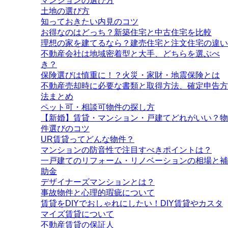
マンションの選び方
土地の選び方
知っておきたい内見のコツ
お得なのはどっち？新築住宅と中古住宅を比較
理想の家を建てるなら？建売住宅と注文住宅の違い
不動産会社は地域密着型と大手、どちらを選ぶべ
き？
保険選びは慎重に！？火災・家財・地震保険とは
不動産売却時に必要な書類と取得方法、確定申告方
法まとめ
ペット可・相談可物件の探し方
【新婚】賃貸・マンション・戸建てどれがいい？物
件選びのコツ
UR賃貸ってどんな物件？
マンションの防音性で注目すべきポイントは？
一戸建てのリフォーム・リノベーションの相場と補
助金
デザイナーズマンションとは？
事故物件と心理的瑕疵について
賃貸をDIYでおしゃれにしたい！DIY賃貸やカスタ
マイズ賃貸について
不動産賃貸の保証人