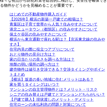
様々な視点から防犯対策を総合的に検討し、安全性を確保でき
る物件かどうかを見極めることが重要です。
はじめての不動産物件購入ガイド
【2026年】横浜の新築一戸建ての相場は？
青葉区は子育て世帯から人気？住みやすさについて
港北ニュータウン（都筑区）の住みやすさについて
保土ケ谷区の住みやすさについて
横浜から東京通勤で座れる駅は？【京浜東北線の住みや
すさ】
住宅内見の際に役立つアプリについて
おとり物件の見分け方は？
家の日当たりの良さを調べる方法は？
地盤の弱い場所の調べ方は？
建売物件は値引き交渉できる？交渉タイミングやポイン
トまとめ
【横浜】坂道の多い地域に住むメリットはある？
家を買うタイミングはいつ？
マンションの自主管理物件とは？メリット・リスク
シニアの住み替えは戸建てとマンションどちらがいい？
【戸建て購入】現状渡しのメリット・デメリット
住宅ローンの未払利息の問題と対策について