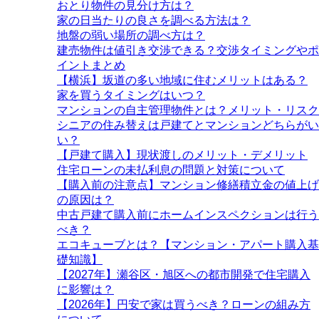
おとり物件の見分け方は？
家の日当たりの良さを調べる方法は？
地盤の弱い場所の調べ方は？
建売物件は値引き交渉できる？交渉タイミングやポ
イントまとめ
【横浜】坂道の多い地域に住むメリットはある？
家を買うタイミングはいつ？
マンションの自主管理物件とは？メリット・リスク
シニアの住み替えは戸建てとマンションどちらがい
い？
【戸建て購入】現状渡しのメリット・デメリット
住宅ローンの未払利息の問題と対策について
【購入前の注意点】マンション修繕積立金の値上げ
の原因は？
中古戸建て購入前にホームインスペクションは行う
べき？
エコキューブとは？【マンション・アパート購入基
礎知識】
【2027年】瀬谷区・旭区への都市開発で住宅購入
に影響は？
【2026年】円安で家は買うべき？ローンの組み方