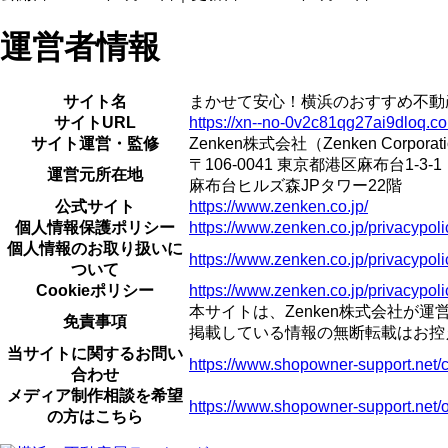
運営者情報
サイト名
まかせて安心！横浜のおすすめ不動
サイトURL
https://xn--no-0v2c81qg27ai9dloq.c
サイト運営・監修
Zenken株式会社（Zenken Corporat
〒106-0041 東京都港区麻布台1-3-1
運営元所在地
麻布台ヒルズ森JPタワー22階
公式サイト
https://www.zenken.co.jp/
個人情報保護ポリシー
https://www.zenken.co.jp/privacypoli
個人情報のお取り扱いに
https://www.zenken.co.jp/privacypoli
ついて
Cookieポリシー
https://www.zenken.co.jp/privacypoli
本サイトは、Zenken株式会社
免責事項
掲載している情報の無断転載はお控
当サイトに関するお問い
https://www.shopowner-support.net/
合わせ
メディア制作相談を希望
https://www.shopowner-support.net/o
の方はこちら