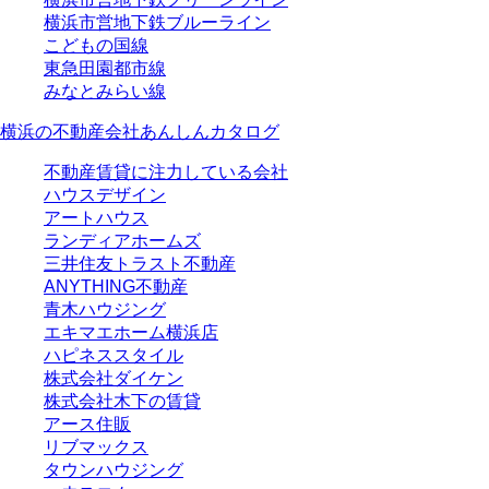
横浜市営地下鉄ブルーライン
こどもの国線
東急田園都市線
みなとみらい線
横浜の不動産会社あんしんカタログ
不動産賃貸に注力している会社
ハウスデザイン
アートハウス
ランディアホームズ
三井住友トラスト不動産
ANYTHING不動産
青木ハウジング
エキマエホーム横浜店
ハピネススタイル
株式会社ダイケン
株式会社木下の賃貸
アース住販
リブマックス
タウンハウジング