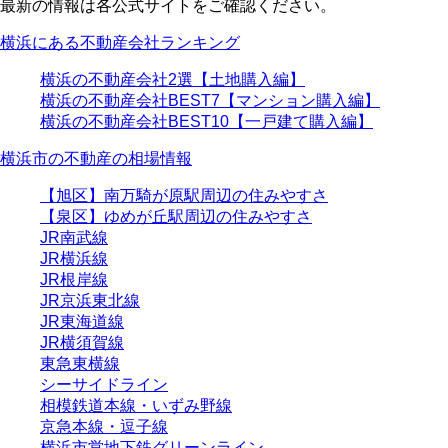
最新の情報は各公式サイトをご確認ください。
横浜にある不動産会社ランキング
横浜の不動産会社2選【土地購入編】
横浜の不動産会社BEST7【マンション購入編】
横浜の不動産会社BEST10【一戸建て購入編】
横浜市の不動産の相場情報
【旭区】南万騎が原駅周辺の住みやすさ
【泉区】ゆめが丘駅周辺の住みやすさ
JR南武線
JR横浜線
JR根岸線
JR京浜東北線
JR東海道線
JR横須賀線
東急東横線
シーサイドライン
相模鉄道本線・いずみ野線
京急本線・逗子線
横浜市営地下鉄グリーンライン