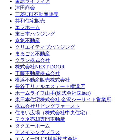
東急ライフィア
津田商会
三菱UFJ不動産販売
共和住宅販売
エフホーム
東日本ハウジング
京急不動産
クリエイティブハウジング
まるごと不動産
クラン株式会社
株式会社NEXT DOOR
工藤不動産株式会社
横浜不動産販売株式会社
長谷工リアルエステート横浜店
ホームライフ山手(株式会社Glitter)
東日本住宅株式会社 金沢シーサイド営業所
株式会社リビングファースト
住まい広場（株式会社中央住宅）
テクネ売却専門不動産
タクエーホーム
アメイジングプラス
エムイーPLUS横浜株式会社