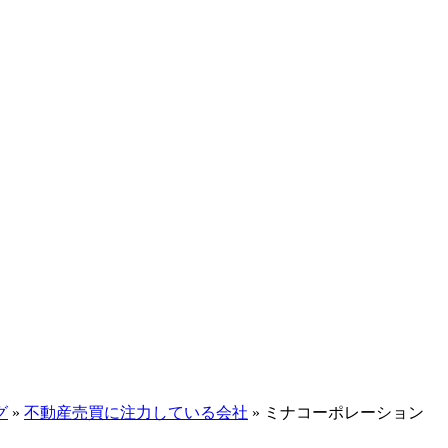
グ
»
不動産売買に注力している会社
»
ミナコーポレーション