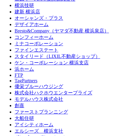
横浜技研
建新 横浜店
オーシャンズ・プラス
デザイアホーム
Bresto&Company（ヤマダ不動産 横浜泉店）
コンフィーホーム
ミナコーポレーション
ファインエステート
スタイリード（LIXIL不動産ショップ）
ケン・コーポレーション 横浜支店
浜ホーム
FTP
TagPartners
優栄ブルーハウジング
株式会社ハクホウエンタープライズ
モデルハウス株式会社
創喜
ファーストプランニング
大船住研
アイシティホーム
エルシーズ 横浜支社