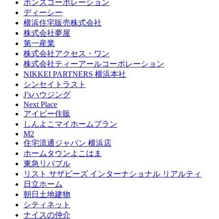
ボンズコーポレーション
ディーシー
横浜住宅販売株式会社
株式会社夢屋
第一産業
株式会社アクセス・ワン
株式会社ティーアールコーポレーション
NIKKEI PARTNERS 横浜本社
シンセイトラスト
J’sハウジング
Next Place
アイビー住販
しんよこマイホームプラン
M2
住宅流通ジャパン 横浜店
ホームタウンよこはま
東急リバブル
リスト サザビーズ インターナショナル リアルティ
日立ホーム
朝日土地建物
シティネット
ナイスの仲介