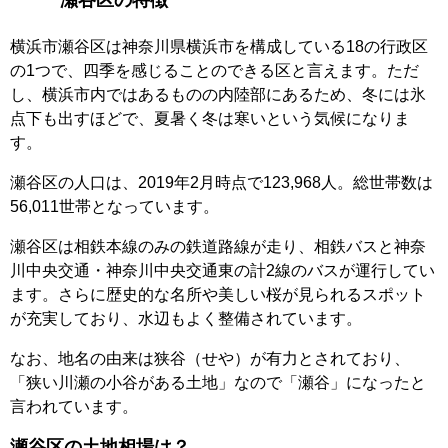
瀬谷区の特徴
横浜市瀬谷区は神奈川県横浜市を構成している18の行政区
の1つで、四季を感じることのできる区と言えます。ただ
し、横浜市内ではあるものの内陸部にあるため、冬には氷
点下も出すほどで、夏暑く冬は寒いという気候になりま
す。
瀬谷区の人口は、2019年2月時点で123,968人。総世帯数は
56,011世帯となっています。
瀬谷区は相鉄本線のみの鉄道路線が走り、相鉄バスと神奈
川中央交通・神奈川中央交通東の計2線のバスが運行してい
ます。さらに歴史的な名所や美しい桜が見られるスポット
が充実しており、水辺もよく整備されています。
なお、地名の由来は狭谷（せや）が有力とされており、
「狭い川瀬の小谷がある土地」なので「瀬谷」になったと
言われています。
瀬谷区の土地相場は？