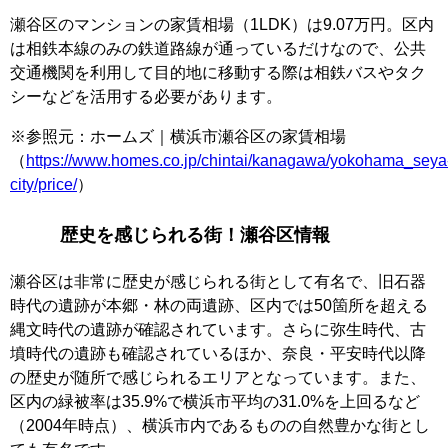
瀬谷区のマンションの家賃相場（1LDK）は9.07万円。区内
は相鉄本線のみの鉄道路線が通っているだけなので、公共
交通機関を利用して目的地に移動する際は相鉄バスやタク
シーなどを活用する必要があります。
※参照元：ホームズ｜横浜市瀬谷区の家賃相場
（
https://www.homes.co.jp/chintai/kanagawa/yokohama_seya
city/price/
）
歴史を感じられる街！瀬谷区情報
瀬谷区は非常に歴史が感じられる街として有名で、旧石器
時代の遺跡が本郷・林の両遺跡、区内では50箇所を超える
縄文時代の遺跡が確認されています。さらに弥生時代、古
墳時代の遺跡も確認されているほか、奈良・平安時代以降
の歴史が随所で感じられるエリアとなっています。また、
区内の緑被率は35.9%で横浜市平均の31.0%を上回るなど
（2004年時点）、横浜市内であるものの自然豊かな街とし