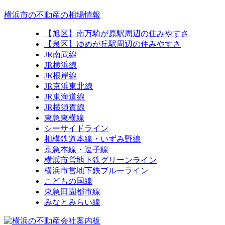
横浜市の不動産の相場情報
【旭区】南万騎が原駅周辺の住みやすさ
【泉区】ゆめが丘駅周辺の住みやすさ
JR南武線
JR横浜線
JR根岸線
JR京浜東北線
JR東海道線
JR横須賀線
東急東横線
シーサイドライン
相模鉄道本線・いずみ野線
京急本線・逗子線
横浜市営地下鉄グリーンライン
横浜市営地下鉄ブルーライン
こどもの国線
東急田園都市線
みなとみらい線