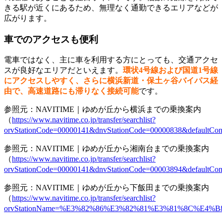
きる駅が近くにあるため、無理なく通勤できるエリアなどが
広がります。
車でのアクセスも便利
電車ではなく、主に車を利用する方にとっても、交通アクセ
スが良好なエリアだといえます。
環状4号線および国道1号線
にアクセスしやすく、さらに横浜新道・保土ヶ谷バイパス経
由で、高速道路にも滞りなく接続可能
です。
参照元：NAVITIME｜ゆめが丘から横浜までの乗換案内
（
https://www.navitime.co.jp/transfer/searchlist?
orvStationCode=00000141&dnvStationCode=00000838&defaultCon
参照元：NAVITIME｜ゆめが丘から湘南台までの乗換案内
（
https://www.navitime.co.jp/transfer/searchlist?
orvStationCode=00000141&dnvStationCode=00003894&defaultCon
参照元：NAVITIME｜ゆめが丘から下飯田までの乗換案内
（
https://www.navitime.co.jp/transfer/searchlist?
orvStationName=%E3%82%86%E3%82%81%E3%81%8C%E4%B8%9