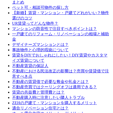
まとめ
ペット可・相談可物件の探し方
【新婚】賃貸・マンション・戸建てどれがいい？物件
選びのコツ
UR賃貸ってどんな物件？
マンションの防音性で注目すべきポイントは？
一戸建てのリフォーム・リノベーションの相場と補助
金
デザイナーズマンションとは？
事故物件と心理的瑕疵について
賃貸をDIYでおしゃれにしたい！DIY賃貸やカスタマ
イズ賃貸について
不動産賃貸の保証人
不動産における民法改正の影響は？売買や賃貸借で注
意すべき点
不動産の賃貸借で必要な敷金や礼金とは？
不動産売買ではクーリングオフは適用できる？
賃貸の共益費と管理費とは？
不動産購入時に注意したい隣人トラブル
ZEHの戸建て・マンションを購入するメリット
適合リノベーション住宅とは？