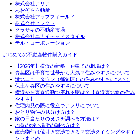
株式会社アリア
あおぞら不動産
株式会社アップフィールド
株式会社アレクト
クラサキの不動産市場
株式会社ユナイテッドスタイル
テル・コーポレーション
はじめての不動産物件購入ガイド
【2026年】横浜の新築一戸建ての相場は？
青葉区は子育て世帯から人気？住みやすさについて
港北ニュータウン（都筑区）の住みやすさについて
保土ケ谷区の住みやすさについて
横浜から東京通勤で座れる駅は？【京浜東北線の住み
やすさ】
住宅内見の際に役立つアプリについて
おとり物件の見分け方は？
家の日当たりの良さを調べる方法は？
地盤の弱い場所の調べ方は？
建売物件は値引き交渉できる？交渉タイミングやポイ
ントまとめ