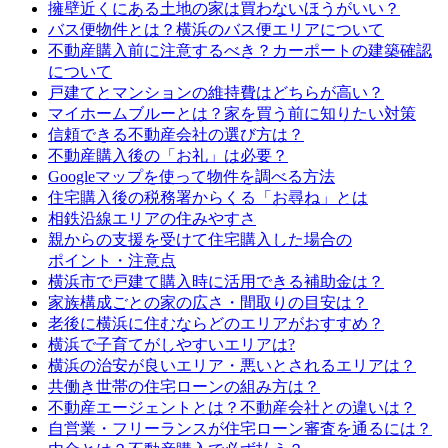
擁壁近くにある土地の家は買わないほうがいい？
バス便物件とは？横浜のバス便エリアについて
不動産購入前に注意するべき？カーポートの建築確認
について
戸建てとマンションの維持費はどちらが高い？
マイホームブルーとは？家を買う前に知りたい対策
信頼できる不動産会社の選び方は？
不動産購入後の「お礼」は必要？
Googleマップを使って物件を調べる方法
住宅購入後の税務署からくる「お尋ね」とは
相鉄沿線エリアの住みやすさ
親からの支援を受けて住宅購入した場合の
ポイント・注意点
横浜市で戸建て購入時に活用できる補助金は？
家族構成ごとの家の広さ・間取りの目安は？
老後に横浜に住むならどのエリアがおすすめ？
横浜で子育てがしやすいエリアは?
横浜の治安が良いエリア・悪いとされるエリアは？
共働き世帯の住宅ローンの組み方は？
不動産エージェントとは？不動産会社との違いは？
自営業・フリーランスが住宅ローン審査を通るには？