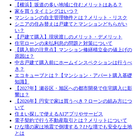
【横浜】坂道の多い地域に住むメリットはある？
家を買うタイミングはいつ？
マンションの自主管理物件とは？メリット・リスク
シニアの住み替えは戸建てとマンションどちらがい
い？
【戸建て購入】現状渡しのメリット・デメリット
住宅ローンの未払利息の問題と対策について
【購入前の注意点】マンション修繕積立金の値上げの
原因は？
中古戸建て購入前にホームインスペクションは行うべ
き？
エコキューブとは？【マンション・アパート購入基礎
知識】
【2027年】瀬谷区・旭区への都市開発で住宅購入に影
響は？
【2026年】円安で家は買うべき？ローンの組み方につ
いて
住まい探しで使えるAIアプリやサービス
電子契約で行う不動産取引とは？メリットについて
ひな壇の家は地震で倒壊する？ひな壇でも安全な土地
とは