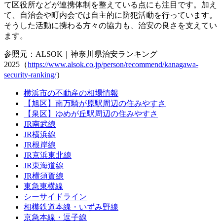
て区役所などが連携体制を整えている点にも注目です。加え
て、自治会や町内会では自主的に防犯活動を行っています。
そうした活動に携わる方々の協力も、治安の良さを支えてい
ます。
参照元：ALSOK｜神奈川県治安ランキング
2025（
https://www.alsok.co.jp/person/recommend/kanagawa-
security-ranking/
）
横浜市の不動産の相場情報
【旭区】南万騎が原駅周辺の住みやすさ
【泉区】ゆめが丘駅周辺の住みやすさ
JR南武線
JR横浜線
JR根岸線
JR京浜東北線
JR東海道線
JR横須賀線
東急東横線
シーサイドライン
相模鉄道本線・いずみ野線
京急本線・逗子線