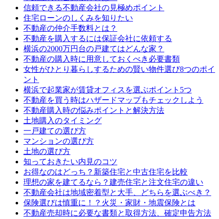
信頼できる不動産会社の見極めポイント
住宅ローンのしくみを知りたい
不動産の仲介手数料とは？
不動産を購入するには保証会社に依頼する
横浜の2000万円台の戸建てはどんな家？
不動産の購入時に用意しておくべき必要書類
女性がひとり暮らしするための賢い物件選び8つのポイ
ント
横浜で起業家が賃貸オフィスを選ぶポイント5つ
不動産を買う時はハザードマップもチェックしよう
不動産購入時の悩みポイントと解決方法
土地購入のタイミング
一戸建ての選び方
マンションの選び方
土地の選び方
知っておきたい内見のコツ
お得なのはどっち？新築住宅と中古住宅を比較
理想の家を建てるなら？建売住宅と注文住宅の違い
不動産会社は地域密着型と大手、どちらを選ぶべき？
保険選びは慎重に！？火災・家財・地震保険とは
不動産売却時に必要な書類と取得方法、確定申告方法