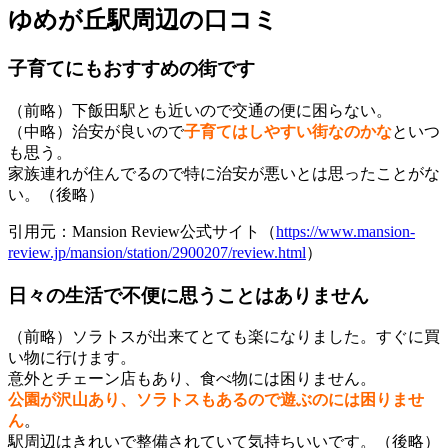
ゆめが丘駅周辺の口コミ
子育てにもおすすめの街です
（前略）下飯田駅とも近いので交通の便に困らない。
（中略）治安が良いので
子育てはしやすい街なのかな
といつ
も思う。
家族連れが住んでるので特に治安が悪いとは思ったことがな
い。（後略）
引用元：Mansion Review公式サイト（
https://www.mansion-
review.jp/mansion/station/2900207/review.html
）
日々の生活で不便に思うことはありません
（前略）ソラトスが出来てとても楽になりました。すぐに買
い物に行けます。
意外とチェーン店もあり、食べ物には困りません。
公園が沢山あり、ソラトスもあるので遊ぶのには困りませ
ん
。
駅周辺はきれいで整備されていて気持ちいいです。（後略）