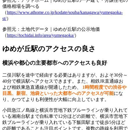
参照元：アットホーム｜ゆめが丘駅の一戸建て・分譲住宅の
価格相場を調べる
（
https://www.athome.co.jp/kodate/souba/kanagawa/yumegaoka-
st/
）
参照元：土地代データ｜ゆめが丘駅の公示地価
（
https://tochidai.info/area/yumegaoka/
）
ゆめが丘駅のアクセスの良さ
横浜や都心の主要都市へのアクセスも良好
二俣川駅を途中で経由する必要はありますが、およそ30分～
40分で横浜駅へアクセスできます。また、相鉄JR直通線お
よび相鉄東急直通線が開通したため、
1時間程度での渋谷や
目黒、新宿、池袋といった大都市へのアクセスが可能
にな
り、かつてよりも利便性が大幅に向上しています。
小田急江ノ島線と横浜市営地下鉄ブルーラインが乗り入れて
いる湘南台駅まで自転車で12分ほどの距離で、横浜市営地下
鉄ブルーラインが乗り入れている下飯田駅まで徒歩5分ほど
の距離であることも注目ポイントです。複数の路線を利用で