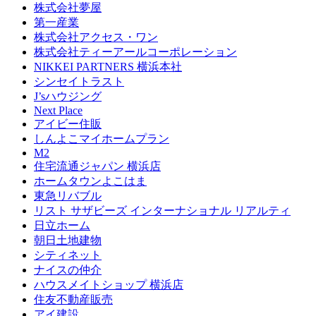
株式会社夢屋
第一産業
株式会社アクセス・ワン
株式会社ティーアールコーポレーション
NIKKEI PARTNERS 横浜本社
シンセイトラスト
J’sハウジング
Next Place
アイビー住販
しんよこマイホームプラン
M2
住宅流通ジャパン 横浜店
ホームタウンよこはま
東急リバブル
リスト サザビーズ インターナショナル リアルティ
日立ホーム
朝日土地建物
シティネット
ナイスの仲介
ハウスメイトショップ 横浜店
住友不動産販売
アイ建設