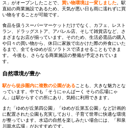
ス」がオープンしたことで、
買い物環境は一変しました
。駅
直結の商業施設であるため、天気が悪い日も雨に濡れずに買
い物をすることが可能です。
食品を扱うスーパーマーケットだけでなく、カフェ、レスト
ラン、ドラッグストア、アパレル店、そして雑貨店など、さ
まざまなお店が揃っています。そのため、生活必需品の購入
や日々の買い物から、休日に家族で出かけた際の外食にいた
るまで、全てをゆめが丘ソラトスで済ませることもできま
す。 今後も、さらなる商業施設の整備が予定されていま
す。
自然環境が豊か
駅から徒歩圏内に複数の公園がある
ことも、大きな魅力とな
っています。中でも「そうにゃんぱーく そらの広場にゃ
ん」は駅からすぐの所にあり、気軽に利用できます。
また「ゆめが丘第四公園」「ゆめが丘第五公園」など計画的
に配置された公園も充実しており、子育て世帯に快適な環境
が整っています。水辺の自然を楽しみたい場合には、「和泉
川親水広場」がおすすめです。