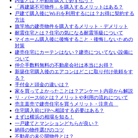
内金とは？不動産購入で必ず払う？
「再建築不可物件」を購入するメリットはある？
戸建て購入後にWi-Fiを利用するには？お得に契約する
方法
旗竿地の建売物件を購入するメリット・デメリット
耐震住宅とは？住宅の気になる耐震等級について
マイホーム購入後に後悔すること・後悔しないための
対策
建売住宅にカーテンはない？建売についてない設備に
ついて
仲介手数料無料の不動産会社は本当にお得？
新築住宅購入後のエアコンはどこに取り付け依頼をす
る？
手付金と頭金の違いは？
家を買ってよかったことは？アンケート内容から解説
リ・バース60とは？メリットや利用の流れについて
売主直売で建売住宅を買うメリット・注意点
住宅購入前にFPへ相談する必要はある？
まずは横浜の相場を知る！
一戸建てとマンションどちらが良い？
納得の物件選びのコツ
不動産の未公開物件とは？