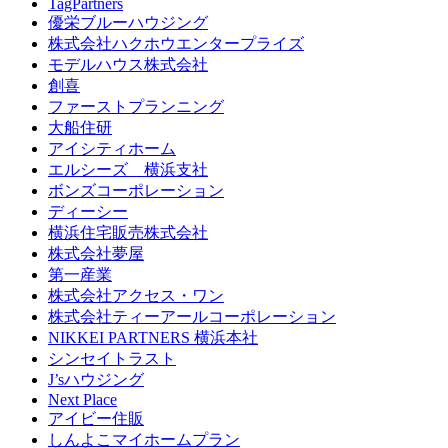
TagPartners
優栄ブルーハウジング
株式会社ハクホウエンタープライズ
モデルハウス株式会社
創喜
ファーストプランニング
大船住研
アイシティホーム
エルシーズ 横浜支社
ボンズコーポレーション
ディーシー
横浜住宅販売株式会社
株式会社夢屋
第一産業
株式会社アクセス・ワン
株式会社ティーアールコーポレーション
NIKKEI PARTNERS 横浜本社
シンセイトラスト
J’sハウジング
Next Place
アイビー住販
しんよこマイホームプラン