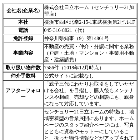
株式会社日立ホーム（センチュリー21加
会社名(企業名)
盟店）
本社
横浜市西区北幸2-15-1東武横浜第2ビル1F
電話
045-316-8821（代）
免許登録
神奈川県知事（9）第14861号
不動産の売買・仲介・分譲に関する業務
事業内容
（戸建・土地・マンション・事業用不動
産・建築請負）
取り扱い物件数
7586件（2018年12月時点）
仲介手数料
公式サイトに記載なし
「親子三代にわたりお取引をしていただ
アフターフォロ
ける会社」を目指し、購入後もメンテナ
ー
ンスや相続、売却などの相談にも、親身
になって対応しています。
センチュリー21日立ホームの特徴は、地
域密着型の営業展開にあります。ホーム
ページのスタッフ紹介ページには、写真
とともに資格やモットーにしているこ
と、扱った物件情報などがアップされて