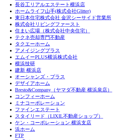
長谷工リアルエステート横浜店
ホームライフ山手(株式会社Glitter)
東日本住宅株式会社 金沢シーサイド営業所
株式会社リビングファースト
住まい広場（株式会社中央住宅）
テクネ売却専門不動産
タクエーホーム
アメイジングプラス
エムイーPLUS横浜株式会社
横浜技研
建新 横浜店
オーシャンズ・プラス
デザイアホーム
Bresto&Company（ヤマダ不動産 横浜泉店）
コンフィーホーム
ミナコーポレーション
ファインエステート
スタイリード（LIXIL不動産ショップ）
ケン・コーポレーション 横浜支店
浜ホーム
FTP