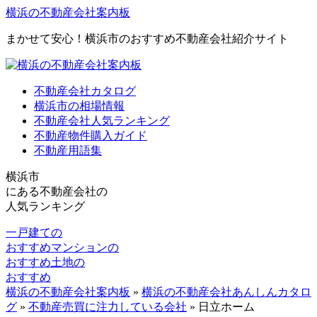
横浜の不動産会社案内板
まかせて安心！横浜市のおすすめ不動産会社紹介サイト
不動産会社カタログ
横浜市の相場情報
不動産会社人気ランキング
不動産物件購入ガイド
不動産用語集
横浜市
にある
不動産会社の
人気ランキング
一戸建ての
おすすめ
マンションの
おすすめ
土地の
おすすめ
横浜の不動産会社案内板
»
横浜の不動産会社あんしんカタロ
グ
»
不動産売買に注力している会社
»
日立ホーム