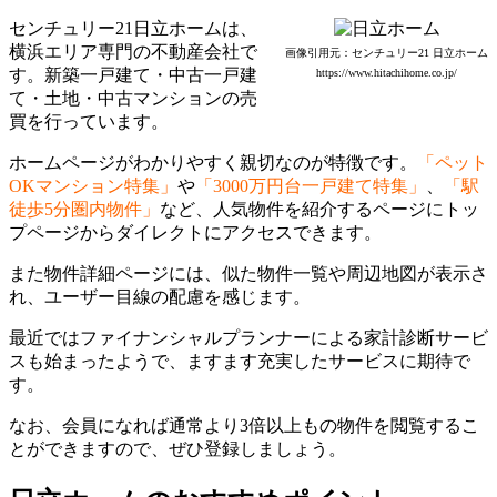
センチュリー21日立ホームは、
横浜エリア専門の不動産会社で
画像引用元：センチュリー21 日立ホーム
す。新築一戸建て・中古一戸建
https://www.hitachihome.co.jp/
て・土地・中古マンションの売
買を行っています。
ホームページがわかりやすく親切なのが特徴です。
「ペット
OKマンション特集」
や
「3000万円台一戸建て特集」
、
「駅
徒歩5分圏内物件」
など、人気物件を紹介するページにトッ
プページからダイレクトにアクセスできます。
また物件詳細ページには、似た物件一覧や周辺地図が表示さ
れ、ユーザー目線の配慮を感じます。
最近ではファイナンシャルプランナーによる家計診断サービ
スも始まったようで、ますます充実したサービスに期待で
す。
なお、会員になれば通常より3倍以上もの物件を閲覧するこ
とができますので、ぜひ登録しましょう。