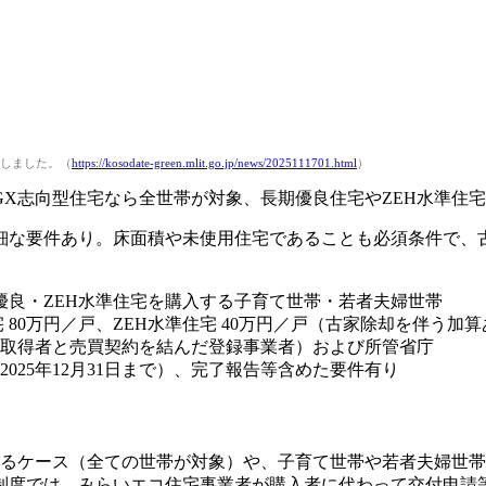
しました。（
https://kosodate-green.mlit.go.jp/news/2025111701.html
）
X志向型住宅なら全世帯が対象、長期優良住宅やZEH水準住
細な要件あり。床面積や未使用住宅であることも必須条件で、
優良・ZEH水準住宅を購入する子育て世帯・若者夫婦世帯
 80万円／戸、ZEH水準住宅 40万円／戸（古家除却を伴う加
取得者と売買契約を結んだ登録事業者）および所管省庁
25年12月31日まで）、完了報告等含めた要件有り
るケース（全ての世帯が対象）や、子育て世帯や若者夫婦世帯
制度では、みらいエコ住宅事業者が購入者に代わって交付申請