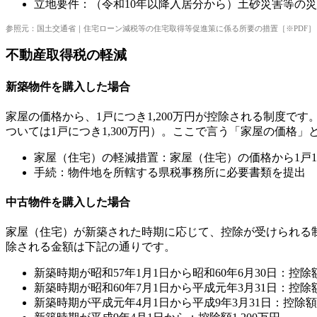
立地要件：（令和10年以降入居分から）土砂災害等の
参照元：国土交通省｜住宅ローン減税等の住宅取得等促進策に係る所要の措置［※PDF］
不動産取得税の軽減
新築物件を購入した場合
家屋の価格から、1戸につき1,200万円が控除される制度です
ついては1戸につき1,300万円）。ここで言う「家屋の価格
家屋（住宅）の軽減措置：家屋（住宅）の価格から1戸1,
手続：物件地を所轄する県税事務所に必要書類を提出
中古物件を購入した場合
家屋（住宅）が新築された時期に応じて、控除が受けられる
除される金額は下記の通りです。
新築時期が昭和57年1月1日から昭和60年6月30日：控除額
新築時期が昭和60年7月1日から平成元年3月31日：控除額
新築時期が平成元年4月1日から平成9年3月31日：控除額1