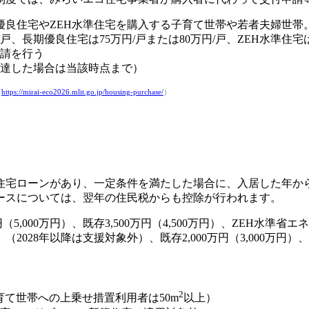
優良住宅やZEH水準住宅を購入する子育て世帯や若者夫婦世帯
戸、長期優良住宅は75万円/戸または80万円/戸、ZEH水準住宅は
請を行う
限に達した場合は当該時点まで）
（
https://mirai-eco2026.mlit.go.jp/housing-purchase/
）
住宅ローンがあり、一定条件を満たした場合に、入居した年から最
ースについては、翌年の住民税からも控除が行われます。
00万円）、既存3,500万円（4,500万円）、ZEH水準省エネ住宅は
）（2028年以降は支援対象外）、既存2,000万円（3,000万円
2
子育て世帯への上乗せ措置利用者は50m
以上）