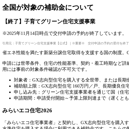
全国が対象の補助金について
【終了】子育てグリーン住宅支援事業
※2025年11月14日時点で交付申請の予約が終了しています。
引用元：子育てグリーン住宅支援事業【公式】｜※重要※ 交付申請の予約の受付を終了
省エネ性能を満たす新築分譲住宅取得を支援する国の制度。G
申請には世帯条件、住宅の性能基準、契約・着工時期など詳
用には事前の対象条件確認が不可欠です。
対象者：GX志向型住宅を購入する全世帯、または長期
補助額上限：GX志向型住宅 160万円／戸、長期優良住宅
申し込み先：グリーン住宅支援事業者を通じて国（住宅
申請期間：申請受付開始～予算上限到達まで（遅くとも20
みらいエコ住宅2026
「みらいエコ住宅事業者」と契約し、GX志向型住宅を購入す
水準住宅を購入する場合に利用できる補助金です。こちらの