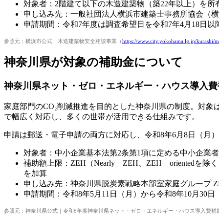
対象者：2階建て以下の木造建築物（築22年以上）を
申し込み先：一般社団法人横浜市建築士事務所協会（横浜市中区
申請期間：令和7年度は調査希望日を令和7年4月18日
参照元：横浜市公式｜木造建築物安全相談事業（
https://www.city.yokohama.lg.jp/kurashi/m
神奈川県が対象の補助金について
神奈川県ネット・ゼロ・エネルギー・ハウス導入費
家庭部門のCO₂削減推進を目的とした神奈川県の制度。対象
で幅広く対応し、多くの世帯が活用できる仕組みです。
申請は郵送・電子申請の両方に対応し、令和8年6月8日（月
対象者：中小企業基本法第2条第1項に定める中小企業者が施工
補助額上限：ZEH（Nearly ZEH、ZEH orie
を加算
申し込み先：神奈川県脱炭素戦略本部室家庭グループ 
申請期間：令和8年5月11日（月）から令和8年10月3
参照元：神奈川県公式｜令和8年度神奈川県ネット・ゼロ・エネルギー・ハウス導入費補