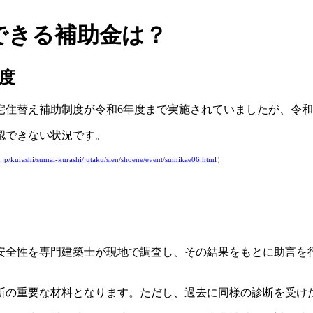
できる補助金は？
度
宅住替え補助制度が令和6年度まで実施されていましたが、令和
認できない状況です。
.jp/kurashi/sumai-kurashi/jutaku/sien/shoene/event/sumikae06.html
）
安全性を専門建築士が現地で調査し、その結果をもとに助言を
断の重要な材料となります。ただし、過去に同様の診断を受け