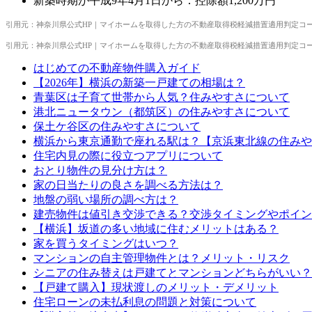
新築時期が平成9年4月1日から：控除額1,200万円
引用元：神奈川県公式HP｜マイホームを取得した方の不動産取得税軽減措置適用判定コー
引用元：神奈川県公式HP｜マイホームを取得した方の不動産取得税軽減措置適用判定コ
はじめての不動産物件購入ガイド
【2026年】横浜の新築一戸建ての相場は？
青葉区は子育て世帯から人気？住みやすさについて
港北ニュータウン（都筑区）の住みやすさについて
保土ケ谷区の住みやすさについて
横浜から東京通勤で座れる駅は？【京浜東北線の住みや
住宅内見の際に役立つアプリについて
おとり物件の見分け方は？
家の日当たりの良さを調べる方法は？
地盤の弱い場所の調べ方は？
建売物件は値引き交渉できる？交渉タイミングやポイン
【横浜】坂道の多い地域に住むメリットはある？
家を買うタイミングはいつ？
マンションの自主管理物件とは？メリット・リスク
シニアの住み替えは戸建てとマンションどちらがいい？
【戸建て購入】現状渡しのメリット・デメリット
住宅ローンの未払利息の問題と対策について