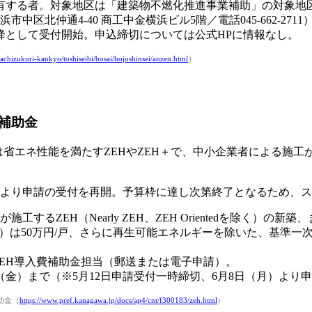
所有する者。対象地区は「建築物不燃化推進事業補助」の対象地
北仲通4-40 商工中金横浜ビル5階／電話045-662-2711
以降として受付開始。申込締切については公式HPに情報なし。
achizukuri-kankyo/toshiseibi/bosai/hojoshinsei/anzen.html
）
補助金
は省エネ性能を満たすZEHやZEH＋で、中小企業者による施
）より申請の受付を再開。予算枠に達し次第終了となるため、
するZEH（Nearly ZEH、ZEH Orientedを除く）
ntedを除く）は50万円/戸、さらに再生可能エネルギーを除いた、基
ZEH導入費補助金担当（郵送または電子申請）。
0日（金）まで（※5月12日申請受付一時締切、6月8日（月）よ
助金（
https://www.pref.kanagawa.jp/docs/ap4/cnt/f300183/zeh.html
）