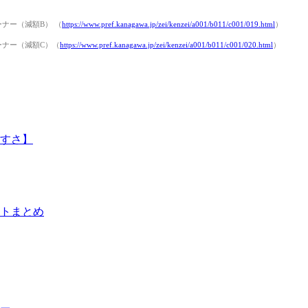
ナー（減額B） （
https://www.pref.kanagawa.jp/zei/kenzei/a001/b011/c001/019.html
）
ーナー（減額C）（
https://www.pref.kanagawa.jp/zei/kenzei/a001/b011/c001/020.html
）
すさ】
トまとめ