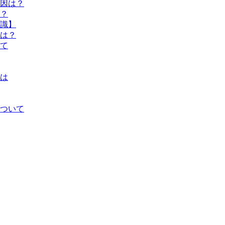
因は？
？
識】
響は？
いて
は
ついて