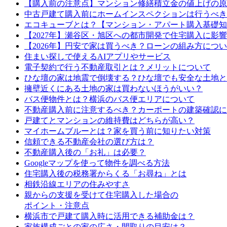
【購入前の注意点】マンション修繕積立金の値上げの原
中古戸建て購入前にホームインスペクションは行うべき
エコキューブとは？【マンション・アパート購入基礎知
【2027年】瀬谷区・旭区への都市開発で住宅購入に影
【2026年】円安で家は買うべき？ローンの組み方につ
住まい探しで使えるAIアプリやサービス
電子契約で行う不動産取引とは？メリットについて
ひな壇の家は地震で倒壊する？ひな壇でも安全な土地と
擁壁近くにある土地の家は買わないほうがいい？
バス便物件とは？横浜のバス便エリアについて
不動産購入前に注意するべき？カーポートの建築確認に
戸建てとマンションの維持費はどちらが高い？
マイホームブルーとは？家を買う前に知りたい対策
信頼できる不動産会社の選び方は？
不動産購入後の「お礼」は必要？
Googleマップを使って物件を調べる方法
住宅購入後の税務署からくる「お尋ね」とは
相鉄沿線エリアの住みやすさ
親からの支援を受けて住宅購入した場合の
ポイント・注意点
横浜市で戸建て購入時に活用できる補助金は？
家族構成ごとの家の広さ・間取りの目安は？