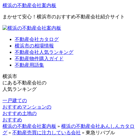
横浜の不動産会社案内板
まかせて安心！横浜市のおすすめ不動産会社紹介サイト
不動産会社カタログ
横浜市の相場情報
不動産会社人気ランキング
不動産物件購入ガイド
不動産用語集
横浜市
にある
不動産会社の
人気ランキング
一戸建ての
おすすめ
マンションの
おすすめ
土地の
おすすめ
横浜の不動産会社案内板
»
横浜の不動産会社あんしんカタロ
グ
»
不動産売買に注力している会社
»
東急リバブル