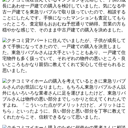
長にあわせ一戸建ての購入を検討していました。気になる中
古一戸建てを東急リバブルで取り扱っていたので、相談する
ことにしたんです。手狭になったマンションも査定してもら
ったところ、査定額もおおむね予想通りで納得。営業の方も
穏やかな感じで、そのまま中古戸建ての購入を決めました。
貸アパートに住んでいましたが、子供が成長して
きて手狭になってきたので、一戸建ての購入を決意しまし
た。東急リバブルさんは大手ということもあり、一戸建て住
宅物件も多く扱っていて、それぞれの物件の悪いところ・良
いところもかなり親切に教えてくれて安心して任せられると
思いました。
マイホームの購入を考えているときに東急リバブ
ルさんのお世話になりました。もちろん東急リバブルさん以
外にもいろいろな業者さんに足を運びましたけど、東急リバ
ブルさんは物件の悪い部分までしっかりと伝えてくれたんで
すよね。「こういった点がデメリットだけど、メリットはこ
ちら」といったように、良い部分と悪い部分を丁寧に教えて
くれたからこそ、信頼できるなって思いました。
マイホーム購入のために何件かの業者さんに相談