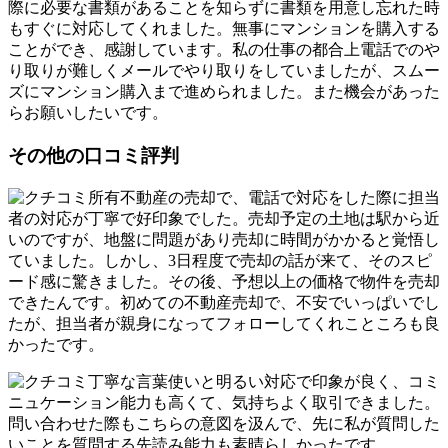
際に必要な書類があることを知らずに書類を用意し忘れた時
もすぐに対応してくれました。無事にマンションを購入する
ことができ、感謝しています。私の仕事の都合上電話でのや
り取りが難しくメールでやり取りをしていましたが、スムー
ズにマンション購入まで進められました。また機会があった
らお願いしたいです。
その他の口コミ評判
所有不動産の売却で、電話で対応をした際に担当
者の対応が丁寧で好印象でした。売却予定の土地は駅から近
いのですが、地盤に問題があり売却に時間がかかると覚悟し
ていました。しかし、3日程度で売却の話が来て、そのスピ
ード感に驚きました。その後、予想以上の価格で物件を売却
できたんです。初めての不動産売却で、不安でいっぱいでし
たが、担当者が親身になってフォローしてくれこところも良
かったです。
丁寧な言葉使いと明るい対応で印象が良く、コミ
ニュケーション能力も高くて、気持ちよく取引できました。
問い合わせた際もこちらの意図を汲んで、先に私が質問した
いことを質問する先読み能力も素晴らしかったです。