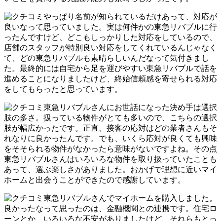
やっぱり名前が知られているだけあって、対応が
良いなって思っていました。実は何件かの東急リバブルに行
ったんですけど、どこもしっかりした対応をしているので、
店舗のスタッフが特別良い対応をしてくれているんじゃなく
て、どの東急リバブルも素晴らしいんだなって気付きまし
た。最終的には自宅から足を運びやすい東急リバブルで話を
進めることになりましたけど、終始信頼感を寄せられる対応
をしてもらったと思っています。
東急リバブルさんにお世話になった決め手は選択
肢の多さ。扱っている物件がとても多いので、こちらの選択
肢が幅広かったです。正直、接客の応対はどの業者さんもそ
れなりに良かったんです。でも、いくら応対が良くても興味
をそそられる物件がなかったら意味がないですよね。その点
東急リバブルさんはいろいろな物件を取り扱っていたことも
あって、選ぶ楽しさがありました。おかげで理想に近いマイ
ホームと出会うことができたので感謝しています。
東急リバブルさんでマイホームを購入しました。
良かったなって思ったのは、金融機関との連携です。住宅ロ
ーンとか、いろいろな不安がありましたけど、それらもとっ