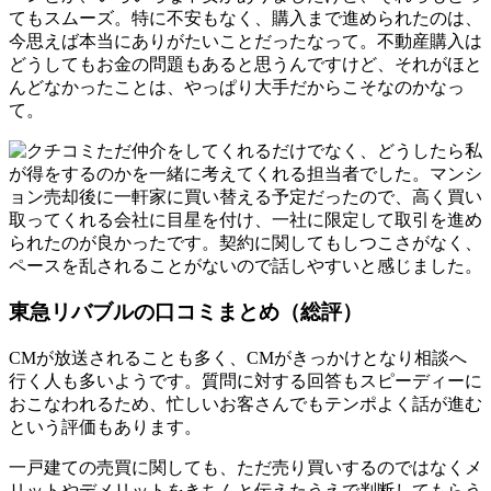
てもスムーズ。特に不安もなく、購入まで進められたのは、
今思えば本当にありがたいことだったなって。不動産購入は
どうしてもお金の問題もあると思うんですけど、それがほと
んどなかったことは、やっぱり大手だからこそなのかなっ
て。
ただ仲介をしてくれるだけでなく、どうしたら私
が得をするのかを一緒に考えてくれる担当者でした。マンシ
ョン売却後に一軒家に買い替える予定だったので、高く買い
取ってくれる会社に目星を付け、一社に限定して取引を進め
られたのが良かったです。契約に関してもしつこさがなく、
ペースを乱されることがないので話しやすいと感じました。
東急リバブルの口コミまとめ（総評）
CMが放送されることも多く、CMがきっかけとなり相談へ
行く人も多いようです。質問に対する回答もスピーディーに
おこなわれるため、忙しいお客さんでもテンポよく話が進む
という評価もあります。
一戸建ての売買に関しても、ただ売り買いするのではなくメ
リットやデメリットをきちんと伝えたうえで判断してもらう