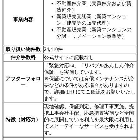
不動産仲介業（売買仲介および賃
貸仲介）
新築販売受託業（新築マンショ
事業内容
ン・建売等の販売代理）
不動産販売業（新築マンションの
分譲・リノベーション事業等）
取り扱い物件数
24,410件
仲介手数料
公式サイトに記載なし
「緊急対応24」「リバブルあんしん仲介
保証」を実施しています。
アフターフォロ
※保証については有償メンテナンスが必
ー
要などの条件がある場合がありますの
で、詳細はHPにてご確認をお願いいたし
ます。
現地確認、保証判定、修理工事実施、提
携工事会社手配、応急措置実施など全国
特徴（対応力）
的に展開している利点を最大限に利用し
てスピーデイーなサービスを受けられま
す。