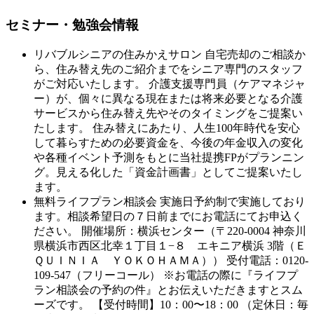
セミナー・勉強会情報
リバブルシニアの住みかえサロン 自宅売却のご相談か
ら、住み替え先のご紹介までをシニア専門のスタッフ
がご対応いたします。 介護支援専門員（ケアマネジャ
ー）が、個々に異なる現在または将来必要となる介護
サービスから住み替え先やそのタイミングをご提案い
たします。 住み替えにあたり、人生100年時代を安心
して暮らすための必要資金を、今後の年金収入の変化
や各種イベント予測をもとに当社提携FPがプランニン
グ。見える化した「資金計画書」としてご提案いたし
ます。
無料ライフプラン相談会 実施日予約制で実施しており
ます。相談希望日の７日前までにお電話にてお申込く
ださい。 開催場所：横浜センター（〒220-0004 神奈川
県横浜市西区北幸１丁目１−８ エキニア横浜 3階（Ｅ
ＱＵＩＮＩＡ ＹＯＫＯＨＡＭＡ）） 受付電話：0120-
109-547（フリーコール） ※お電話の際に『ライフプ
ラン相談会の予約の件』とお伝えいただきますとスム
ーズです。 【受付時間】10：00〜18：00 （定休日：毎