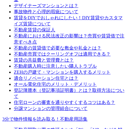
デザイナーズマンションとは？
事故物件と心理的瑕疵について
賃貸をDIYでおしゃれにしたい！DIY賃貸やカスタマ
イズ賃貸について
不動産賃貸の保証人
不動産における民法改正の影響は？売買や賃貸借で注
意すべき点
不動産の賃貸借で必要な敷金や礼金とは？
不動産売買ではクーリングオフは適用できる？
賃貸の共益費と管理費とは？
不動産購入時に注意したい隣人トラブル
ZEHの戸建て・マンションを購入するメリット
適合リノベーション住宅とは？
オール電化住宅のメリット・デメリット
登記簿謄本（登記事項証明書）とは？取得方法につい
て
住宅ローンの審査を通りやすくするコツはある？
分譲マンションの管理組合について
3分で物件情報を読み取る！不動産用語集