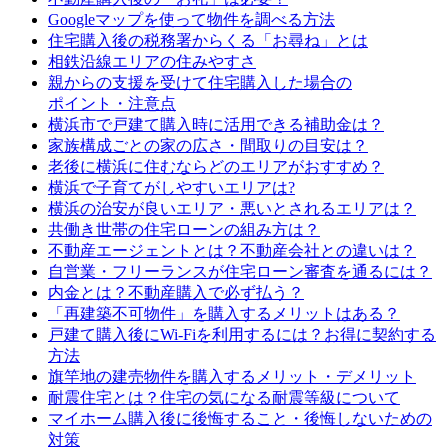
Googleマップを使って物件を調べる方法
住宅購入後の税務署からくる「お尋ね」とは
相鉄沿線エリアの住みやすさ
親からの支援を受けて住宅購入した場合の
ポイント・注意点
横浜市で戸建て購入時に活用できる補助金は？
家族構成ごとの家の広さ・間取りの目安は？
老後に横浜に住むならどのエリアがおすすめ？
横浜で子育てがしやすいエリアは?
横浜の治安が良いエリア・悪いとされるエリアは？
共働き世帯の住宅ローンの組み方は？
不動産エージェントとは？不動産会社との違いは？
自営業・フリーランスが住宅ローン審査を通るには？
内金とは？不動産購入で必ず払う？
「再建築不可物件」を購入するメリットはある？
戸建て購入後にWi-Fiを利用するには？お得に契約する
方法
旗竿地の建売物件を購入するメリット・デメリット
耐震住宅とは？住宅の気になる耐震等級について
マイホーム購入後に後悔すること・後悔しないための
対策