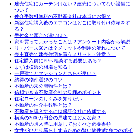
建売住宅にカーテンはない？建売についてない設備に
ついて
仲介手数料無料の不動産会社は本当にお得？
新築住宅購入後のエアコンはどこに取り付け依頼をす
る？
手付金と頭金の違いは？
家を買ってよかったことは？アンケート内容から解説
リ・バース60とは？メリットや利用の流れについて
売主直売で建売住宅を買うメリット・注意点
住宅購入前にFPへ相談する必要はある？
まずは横浜の相場を知る！
一戸建てとマンションどちらが良い？
納得の物件選びのコツ
不動産の未公開物件とは？
信頼できる不動産会社の見極めポイント
住宅ローンのしくみを知りたい
不動産の仲介手数料とは？
不動産を購入するには保証会社に依頼する
横浜の2000万円台の戸建てはどんな家？
不動産の購入時に用意しておくべき必要書類
女性がひとり暮らしするための賢い物件選び8つのポイ