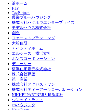
浜ホーム
FTP
TagPartners
優栄ブルーハウジング
株式会社ハクホウエンタープライズ
モデルハウス株式会社
創喜
ファーストプランニング
大船住研
アイシティホーム
エルシーズ 横浜支社
ボンズコーポレーション
ディーシー
横浜住宅販売株式会社
株式会社夢屋
第一産業
株式会社アクセス・ワン
株式会社ティーアールコーポレーション
NIKKEI PARTNERS 横浜本社
シンセイトラスト
J’sハウジング
Next Place