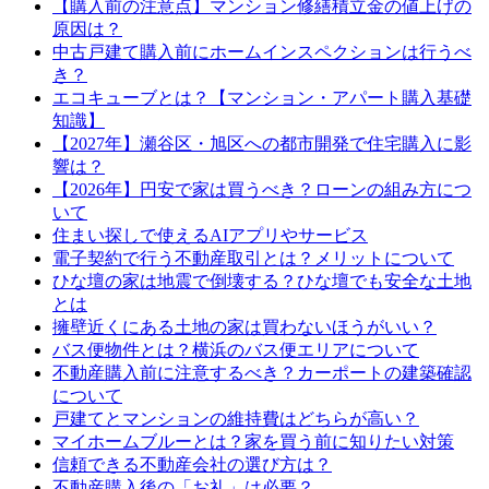
【購入前の注意点】マンション修繕積立金の値上げの
原因は？
中古戸建て購入前にホームインスペクションは行うべ
き？
エコキューブとは？【マンション・アパート購入基礎
知識】
【2027年】瀬谷区・旭区への都市開発で住宅購入に影
響は？
【2026年】円安で家は買うべき？ローンの組み方につ
いて
住まい探しで使えるAIアプリやサービス
電子契約で行う不動産取引とは？メリットについて
ひな壇の家は地震で倒壊する？ひな壇でも安全な土地
とは
擁壁近くにある土地の家は買わないほうがいい？
バス便物件とは？横浜のバス便エリアについて
不動産購入前に注意するべき？カーポートの建築確認
について
戸建てとマンションの維持費はどちらが高い？
マイホームブルーとは？家を買う前に知りたい対策
信頼できる不動産会社の選び方は？
不動産購入後の「お礼」は必要？