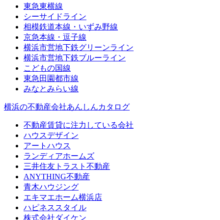
東急東横線
シーサイドライン
相模鉄道本線・いずみ野線
京急本線・逗子線
横浜市営地下鉄グリーンライン
横浜市営地下鉄ブルーライン
こどもの国線
東急田園都市線
みなとみらい線
横浜の不動産会社あんしんカタログ
不動産賃貸に注力している会社
ハウスデザイン
アートハウス
ランディアホームズ
三井住友トラスト不動産
ANYTHING不動産
青木ハウジング
エキマエホーム横浜店
ハピネススタイル
株式会社ダイケン