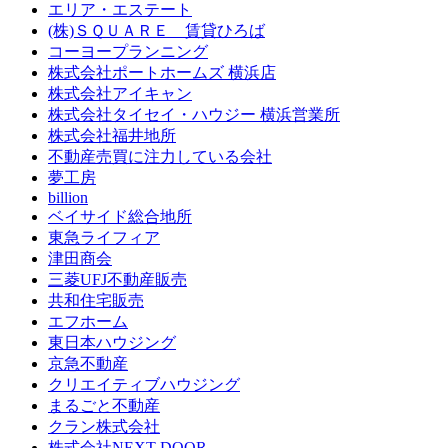
エリア・エステート
(株)ＳＱＵＡＲＥ 賃貸ひろば
コーヨープランニング
株式会社ポートホームズ 横浜店
株式会社アイキャン
株式会社タイセイ・ハウジー 横浜営業所
株式会社福井地所
不動産売買に注力している会社
夢工房
billion
ベイサイド総合地所
東急ライフィア
津田商会
三菱UFJ不動産販売
共和住宅販売
エフホーム
東日本ハウジング
京急不動産
クリエイティブハウジング
まるごと不動産
クラン株式会社
株式会社NEXT DOOR