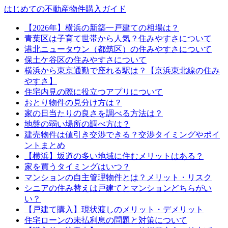
はじめての不動産物件購入ガイド
【2026年】横浜の新築一戸建ての相場は？
青葉区は子育て世帯から人気？住みやすさについて
港北ニュータウン（都筑区）の住みやすさについて
保土ケ谷区の住みやすさについて
横浜から東京通勤で座れる駅は？【京浜東北線の住み
やすさ】
住宅内見の際に役立つアプリについて
おとり物件の見分け方は？
家の日当たりの良さを調べる方法は？
地盤の弱い場所の調べ方は？
建売物件は値引き交渉できる？交渉タイミングやポイ
ントまとめ
【横浜】坂道の多い地域に住むメリットはある？
家を買うタイミングはいつ？
マンションの自主管理物件とは？メリット・リスク
シニアの住み替えは戸建てとマンションどちらがい
い？
【戸建て購入】現状渡しのメリット・デメリット
住宅ローンの未払利息の問題と対策について