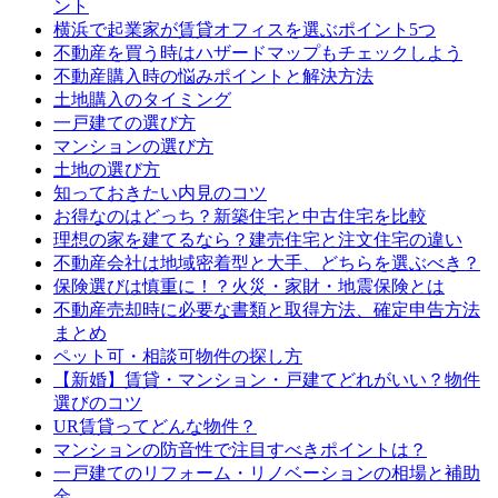
ント
横浜で起業家が賃貸オフィスを選ぶポイント5つ
不動産を買う時はハザードマップもチェックしよう
不動産購入時の悩みポイントと解決方法
土地購入のタイミング
一戸建ての選び方
マンションの選び方
土地の選び方
知っておきたい内見のコツ
お得なのはどっち？新築住宅と中古住宅を比較
理想の家を建てるなら？建売住宅と注文住宅の違い
不動産会社は地域密着型と大手、どちらを選ぶべき？
保険選びは慎重に！？火災・家財・地震保険とは
不動産売却時に必要な書類と取得方法、確定申告方法
まとめ
ペット可・相談可物件の探し方
【新婚】賃貸・マンション・戸建てどれがいい？物件
選びのコツ
UR賃貸ってどんな物件？
マンションの防音性で注目すべきポイントは？
一戸建てのリフォーム・リノベーションの相場と補助
金