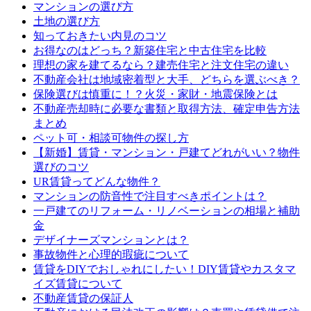
マンションの選び方
土地の選び方
知っておきたい内見のコツ
お得なのはどっち？新築住宅と中古住宅を比較
理想の家を建てるなら？建売住宅と注文住宅の違い
不動産会社は地域密着型と大手、どちらを選ぶべき？
保険選びは慎重に！？火災・家財・地震保険とは
不動産売却時に必要な書類と取得方法、確定申告方法
まとめ
ペット可・相談可物件の探し方
【新婚】賃貸・マンション・戸建てどれがいい？物件
選びのコツ
UR賃貸ってどんな物件？
マンションの防音性で注目すべきポイントは？
一戸建てのリフォーム・リノベーションの相場と補助
金
デザイナーズマンションとは？
事故物件と心理的瑕疵について
賃貸をDIYでおしゃれにしたい！DIY賃貸やカスタマ
イズ賃貸について
不動産賃貸の保証人