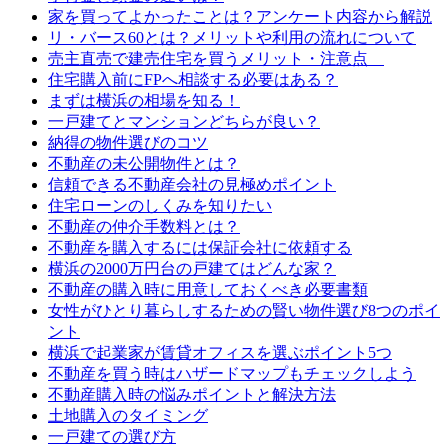
家を買ってよかったことは？アンケート内容から解説
リ・バース60とは？メリットや利用の流れについて
売主直売で建売住宅を買うメリット・注意点
住宅購入前にFPへ相談する必要はある？
まずは横浜の相場を知る！
一戸建てとマンションどちらが良い？
納得の物件選びのコツ
不動産の未公開物件とは？
信頼できる不動産会社の見極めポイント
住宅ローンのしくみを知りたい
不動産の仲介手数料とは？
不動産を購入するには保証会社に依頼する
横浜の2000万円台の戸建てはどんな家？
不動産の購入時に用意しておくべき必要書類
女性がひとり暮らしするための賢い物件選び8つのポイ
ント
横浜で起業家が賃貸オフィスを選ぶポイント5つ
不動産を買う時はハザードマップもチェックしよう
不動産購入時の悩みポイントと解決方法
土地購入のタイミング
一戸建ての選び方