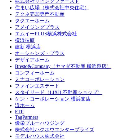
株式会社リビングファースト
住まい広場（株式会社中央住宅）
テクネ売却専門不動産
タクエーホーム
アメイジングプラス
エムイーPLUS横浜株式会社
横浜技研
建新 横浜店
オーシャンズ・プラス
デザイアホーム
Bresto&Company（ヤマダ不動産 横浜泉店）
コンフィーホーム
ミナコーポレーション
ファインエステート
スタイリード（LIXIL不動産ショップ）
ケン・コーポレーション 横浜支店
浜ホーム
FTP
TagPartners
優栄ブルーハウジング
株式会社ハクホウエンタープライズ
モデルハウス株式会社