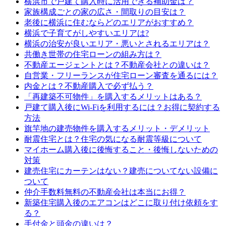
横浜市で戸建て購入時に活用できる補助金は？
家族構成ごとの家の広さ・間取りの目安は？
老後に横浜に住むならどのエリアがおすすめ？
横浜で子育てがしやすいエリアは?
横浜の治安が良いエリア・悪いとされるエリアは？
共働き世帯の住宅ローンの組み方は？
不動産エージェントとは？不動産会社との違いは？
自営業・フリーランスが住宅ローン審査を通るには？
内金とは？不動産購入で必ず払う？
「再建築不可物件」を購入するメリットはある？
戸建て購入後にWi-Fiを利用するには？お得に契約する
方法
旗竿地の建売物件を購入するメリット・デメリット
耐震住宅とは？住宅の気になる耐震等級について
マイホーム購入後に後悔すること・後悔しないための
対策
建売住宅にカーテンはない？建売についてない設備に
ついて
仲介手数料無料の不動産会社は本当にお得？
新築住宅購入後のエアコンはどこに取り付け依頼をす
る？
手付金と頭金の違いは？