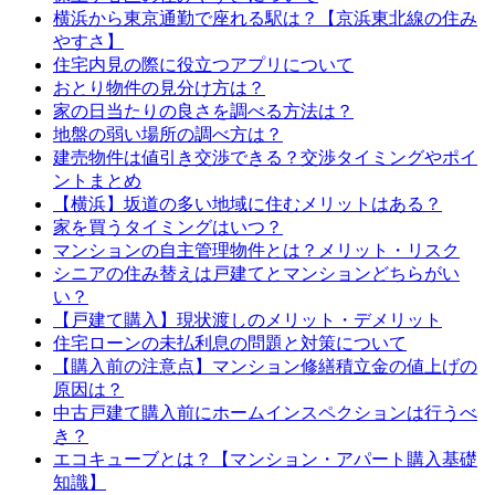
横浜から東京通勤で座れる駅は？【京浜東北線の住み
やすさ】
住宅内見の際に役立つアプリについて
おとり物件の見分け方は？
家の日当たりの良さを調べる方法は？
地盤の弱い場所の調べ方は？
建売物件は値引き交渉できる？交渉タイミングやポイ
ントまとめ
【横浜】坂道の多い地域に住むメリットはある？
家を買うタイミングはいつ？
マンションの自主管理物件とは？メリット・リスク
シニアの住み替えは戸建てとマンションどちらがい
い？
【戸建て購入】現状渡しのメリット・デメリット
住宅ローンの未払利息の問題と対策について
【購入前の注意点】マンション修繕積立金の値上げの
原因は？
中古戸建て購入前にホームインスペクションは行うべ
き？
エコキューブとは？【マンション・アパート購入基礎
知識】