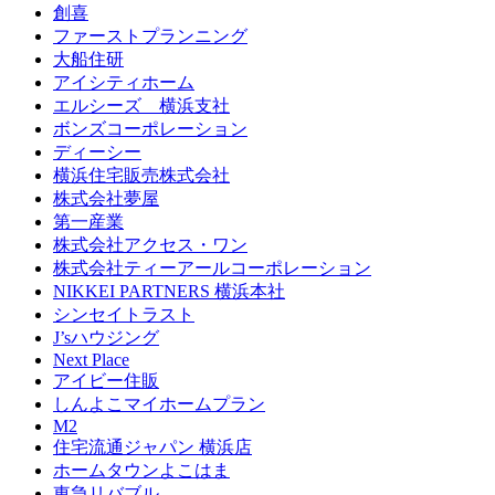
創喜
ファーストプランニング
大船住研
アイシティホーム
エルシーズ 横浜支社
ボンズコーポレーション
ディーシー
横浜住宅販売株式会社
株式会社夢屋
第一産業
株式会社アクセス・ワン
株式会社ティーアールコーポレーション
NIKKEI PARTNERS 横浜本社
シンセイトラスト
J’sハウジング
Next Place
アイビー住販
しんよこマイホームプラン
M2
住宅流通ジャパン 横浜店
ホームタウンよこはま
東急リバブル