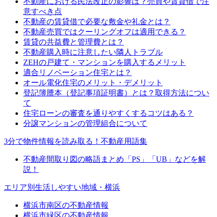
不動産における民法改正の影響は？売買や賃貸借で注
意すべき点
不動産の賃貸借で必要な敷金や礼金とは？
不動産売買ではクーリングオフは適用できる？
賃貸の共益費と管理費とは？
不動産購入時に注意したい隣人トラブル
ZEHの戸建て・マンションを購入するメリット
適合リノベーション住宅とは？
オール電化住宅のメリット・デメリット
登記簿謄本（登記事項証明書）とは？取得方法につい
て
住宅ローンの審査を通りやすくするコツはある？
分譲マンションの管理組合について
3分で物件情報を読み取る！不動産用語集
不動産間取り図の略語まとめ「PS」「UB」などを解
説！
エリア別生活しやすい地域・横浜
横浜市南区の不動産情報
横浜市緑区の不動産情報