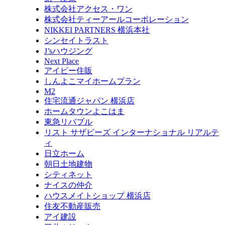
株式会社アクセス・ワン
株式会社ティーアールコーポレーション
NIKKEI PARTNERS 横浜本社
シンセイトラスト
J’sハウジング
Next Place
アイビー住販
しんよこマイホームプラン
M2
住宅流通ジャパン 横浜店
ホームタウンよこはま
東急リバブル
リスト サザビーズ インターナショナル リアルテ
ィ
日立ホーム
朝日土地建物
シティネット
ナイスの仲介
ハウスメイトショップ 横浜店
住友不動産販売
アイ建設