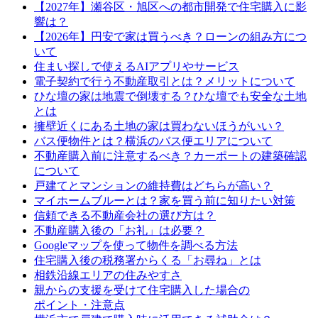
【2027年】瀬谷区・旭区への都市開発で住宅購入に影
響は？
【2026年】円安で家は買うべき？ローンの組み方につ
いて
住まい探しで使えるAIアプリやサービス
電子契約で行う不動産取引とは？メリットについて
ひな壇の家は地震で倒壊する？ひな壇でも安全な土地
とは
擁壁近くにある土地の家は買わないほうがいい？
バス便物件とは？横浜のバス便エリアについて
不動産購入前に注意するべき？カーポートの建築確認
について
戸建てとマンションの維持費はどちらが高い？
マイホームブルーとは？家を買う前に知りたい対策
信頼できる不動産会社の選び方は？
不動産購入後の「お礼」は必要？
Googleマップを使って物件を調べる方法
住宅購入後の税務署からくる「お尋ね」とは
相鉄沿線エリアの住みやすさ
親からの支援を受けて住宅購入した場合の
ポイント・注意点