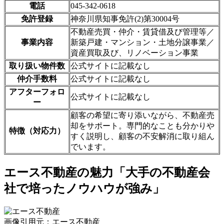
電話
045-342-0618
免許登録
神奈川県知事免許(2)第30004号
不動産売買・仲介・賃貸借及び管理等／
事業内容
新築戸建・マンション・土地分譲事業／
資産買取及び、リノベーション事業
取り扱い物件数
公式サイトに記載なし
仲介手数料
公式サイトに記載なし
アフターフォロ
公式サイトに記載なし
ー
顧客の希望に寄り添いながら、不動産売
却をサポート。専門的なことも分かりや
特徴（対応力）
すく説明し、顧客の不安解消に取り組ん
でいます。
エース不動産の魅力「大手の不動産会
社で培ったノウハウが強み」
画像引用元：エース不動産