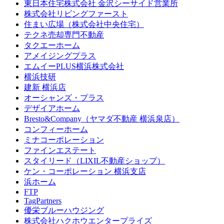
東日本住宅株式会社 金沢シーサイド営業所
株式会社リビングファースト
住まい広場（株式会社中央住宅）
テクネ売却専門不動産
タクエーホーム
アメイジングプラス
エムイーPLUS横浜株式会社
横浜技研
建新 横浜店
オーシャンズ・プラス
デザイアホーム
Bresto&Company（ヤマダ不動産 横浜泉店）
コンフィーホーム
ミナコーポレーション
ファインエステート
スタイリード（LIXIL不動産ショップ）
ケン・コーポレーション 横浜支店
浜ホーム
FTP
TagPartners
優栄ブルーハウジング
株式会社ハクホウエンタープライズ