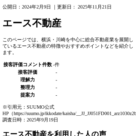
公開日：
2024年2月9日
｜更新日：
2025年11月21日
エース不動産
このページでは、横浜・川崎を中心に総合不動産業を展開し
ているエース不動産の特徴やおすすめポイントなどを紹介し
ます。
接客評価コメント件数
-件
接客評価
-
理解力
-
整理力
-
提案力
-
※引用元：SUUMO公式
HP（https://suumo.jp/ikkodate/kaisha/__JJ_JJ051FD001_arz1030z
調査日時：2025年9月19日
エース不動産を利用した人の声