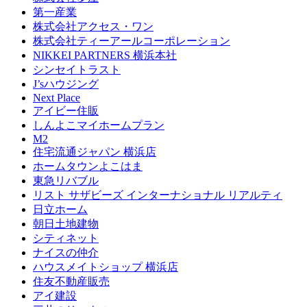
第一産業
株式会社アクセス・ワン
株式会社ティーアールコーポレーション
NIKKEI PARTNERS 横浜本社
シンセイトラスト
J’sハウジング
Next Place
アイビー住販
しんよこマイホームプラン
M2
住宅流通ジャパン 横浜店
ホームタウンよこはま
東急リバブル
リスト サザビーズ インターナショナル リアルティ
日立ホーム
朝日土地建物
シティネット
ナイスの仲介
ハウスメイトショップ 横浜店
住友不動産販売
アイ建設