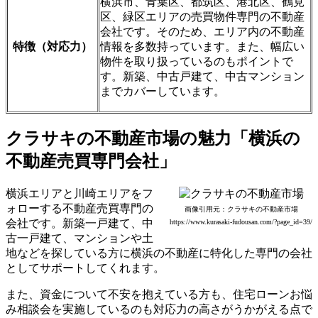
横浜市、青葉区、都筑区、港北区、鶴見
区、緑区エリアの売買物件専門の不動産
会社です。そのため、エリア内の不動産
特徴（対応力）
情報を多数持っています。また、幅広い
物件を取り扱っているのもポイントで
す。新築、中古戸建て、中古マンション
までカバーしています。
クラサキの不動産市場の魅力「横浜の
不動産売買専門会社」
横浜エリアと川崎エリアをフ
ォローする不動産売買専門の
画像引用元：クラサキの不動産市場
会社です。新築一戸建て、中
https://www.kurasaki-fudousan.com/?page_id=39/
古一戸建て、マンションや土
地などを探している方に
横浜の不動産に特化した専門の会社
としてサポート
してくれます。
また、資金について不安を抱えている方も、住宅ローンお悩
み相談会を実施しているのも対応力の高さがうかがえる点で