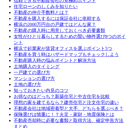
信頼できる不動産会社の見極めポイント
住宅ローンのしくみを知りたい
不動産の仲介手数料とは？
不動産を購入するには保証会社に依頼する
横浜の2000万円台の戸建てはどんな家？
不動産の購入時に用意しておくべき必要書類
女性がひとり暮らしするための賢い物件選び8つのポイ
ント
横浜で起業家が賃貸オフィスを選ぶポイント5つ
不動産を買う時はハザードマップもチェックしよう
不動産購入時の悩みポイントと解決方法
土地購入のタイミング
一戸建ての選び方
マンションの選び方
土地の選び方
知っておきたい内見のコツ
お得なのはどっち？新築住宅と中古住宅を比較
理想の家を建てるなら？建売住宅と注文住宅の違い
不動産会社は地域密着型と大手、どちらを選ぶべき？
保険選びは慎重に！？火災・家財・地震保険とは
不動産売却時に必要な書類と取得方法、確定申告方法
まとめ