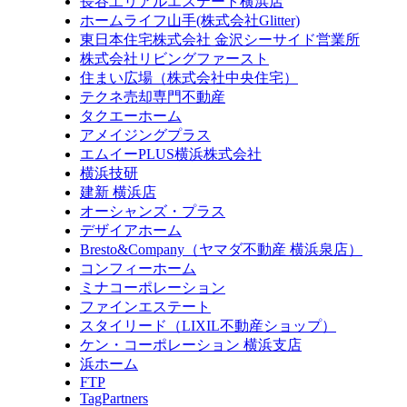
長谷工リアルエステート横浜店
ホームライフ山手(株式会社Glitter)
東日本住宅株式会社 金沢シーサイド営業所
株式会社リビングファースト
住まい広場（株式会社中央住宅）
テクネ売却専門不動産
タクエーホーム
アメイジングプラス
エムイーPLUS横浜株式会社
横浜技研
建新 横浜店
オーシャンズ・プラス
デザイアホーム
Bresto&Company（ヤマダ不動産 横浜泉店）
コンフィーホーム
ミナコーポレーション
ファインエステート
スタイリード（LIXIL不動産ショップ）
ケン・コーポレーション 横浜支店
浜ホーム
FTP
TagPartners