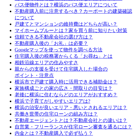
バス便物件とは？横浜のバス便エリアについて
不動産購入前に注意するべき？カーポートの建築確認
について
戸建てとマンションの維持費はどちらが高い？
マイホームブルーとは？家を買う前に知りたい対策
信頼できる不動産会社の選び方は？
不動産購入後の「お礼」は必要？
Googleマップを使って物件を調べる方法
住宅購入後の税務署からくる「お尋ね」とは
相鉄沿線エリアの住みやすさ
親からの支援を受けて住宅購入した場合の
ポイント・注意点
横浜市で戸建て購入時に活用できる補助金は？
家族構成ごとの家の広さ・間取りの目安は？
老後に横浜に住むならどのエリアがおすすめ？
横浜で子育てがしやすいエリアは?
横浜の治安が良いエリア・悪いとされるエリアは？
共働き世帯の住宅ローンの組み方は？
不動産エージェントとは？不動産会社との違いは？
自営業・フリーランスが住宅ローン審査を通るには？
内金とは？不動産購入で必ず払う？