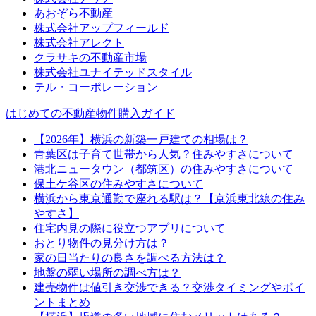
あおぞら不動産
株式会社アップフィールド
株式会社アレクト
クラサキの不動産市場
株式会社ユナイテッドスタイル
テル・コーポレーション
はじめての不動産物件購入ガイド
【2026年】横浜の新築一戸建ての相場は？
青葉区は子育て世帯から人気？住みやすさについて
港北ニュータウン（都筑区）の住みやすさについて
保土ケ谷区の住みやすさについて
横浜から東京通勤で座れる駅は？【京浜東北線の住み
やすさ】
住宅内見の際に役立つアプリについて
おとり物件の見分け方は？
家の日当たりの良さを調べる方法は？
地盤の弱い場所の調べ方は？
建売物件は値引き交渉できる？交渉タイミングやポイ
ントまとめ