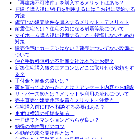
「再建築不可物件」を購入するメリットはある？
戸建て購入後にWi-Fiを利用するには？お得に契約する
方法
旗竿地の建売物件を購入するメリット・デメリット
耐震住宅とは？住宅の気になる耐震等級について
マイホーム購入後に後悔すること・後悔しないための
対策
建売住宅にカーテンはない？建売についてない設備に
ついて
仲介手数料無料の不動産会社は本当にお得？
新築住宅購入後のエアコンはどこに取り付け依頼をす
る？
手付金と頭金の違いは？
家を買ってよかったことは？アンケート内容から解説
リ・バース60とは？メリットや利用の流れについて
売主直売で建売住宅を買うメリット・注意点
住宅購入前にFPへ相談する必要はある？
まずは横浜の相場を知る！
一戸建てとマンションどちらが良い？
納得の物件選びのコツ
不動産の未公開物件とは？