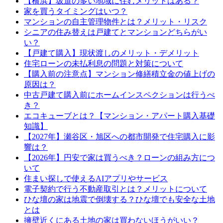
【横浜】坂道の多い地域に住むメリットはある？
家を買うタイミングはいつ？
マンションの自主管理物件とは？メリット・リスク
シニアの住み替えは戸建てとマンションどちらがい
い？
【戸建て購入】現状渡しのメリット・デメリット
住宅ローンの未払利息の問題と対策について
【購入前の注意点】マンション修繕積立金の値上げの
原因は？
中古戸建て購入前にホームインスペクションは行うべ
き？
エコキューブとは？【マンション・アパート購入基礎
知識】
【2027年】瀬谷区・旭区への都市開発で住宅購入に影
響は？
【2026年】円安で家は買うべき？ローンの組み方につ
いて
住まい探しで使えるAIアプリやサービス
電子契約で行う不動産取引とは？メリットについて
ひな壇の家は地震で倒壊する？ひな壇でも安全な土地
とは
擁壁近くにある土地の家は買わないほうがいい？