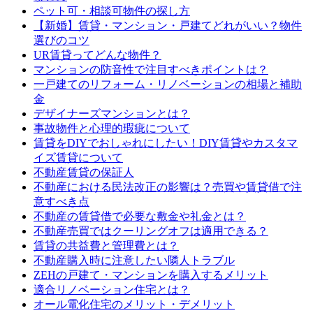
ペット可・相談可物件の探し方
【新婚】賃貸・マンション・戸建てどれがいい？物件
選びのコツ
UR賃貸ってどんな物件？
マンションの防音性で注目すべきポイントは？
一戸建てのリフォーム・リノベーションの相場と補助
金
デザイナーズマンションとは？
事故物件と心理的瑕疵について
賃貸をDIYでおしゃれにしたい！DIY賃貸やカスタマ
イズ賃貸について
不動産賃貸の保証人
不動産における民法改正の影響は？売買や賃貸借で注
意すべき点
不動産の賃貸借で必要な敷金や礼金とは？
不動産売買ではクーリングオフは適用できる？
賃貸の共益費と管理費とは？
不動産購入時に注意したい隣人トラブル
ZEHの戸建て・マンションを購入するメリット
適合リノベーション住宅とは？
オール電化住宅のメリット・デメリット