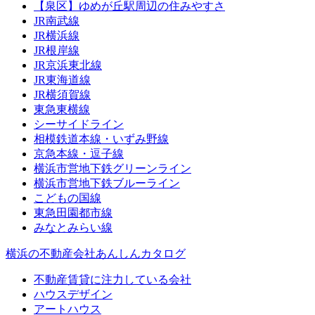
【泉区】ゆめが丘駅周辺の住みやすさ
JR南武線
JR横浜線
JR根岸線
JR京浜東北線
JR東海道線
JR横須賀線
東急東横線
シーサイドライン
相模鉄道本線・いずみ野線
京急本線・逗子線
横浜市営地下鉄グリーンライン
横浜市営地下鉄ブルーライン
こどもの国線
東急田園都市線
みなとみらい線
横浜の不動産会社あんしんカタログ
不動産賃貸に注力している会社
ハウスデザイン
アートハウス