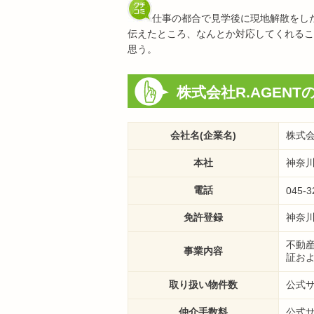
仕事の都合で見学後に現地解散をし
伝えたところ、なんとか対応してくれるこ
思う。
株式会社R.AGENT
会社名(企業名)
株式会
本社
神奈川
電話
045-3
免許登録
神奈川
不動
事業内容
証お
取り扱い物件数
公式
仲介手数料
公式