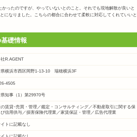
たかったのですが、やっていないとのこと。それでも現地解散が良いと
とになりました。こちらの都合に合わせて柔軟に対応してくれていいと
の基礎情報
社R.AGENT
県横浜市西区岡野1-13-10 瑞穂横浜3F
26-4505
県知事（1）第29970号
産の賃貸･売買・管理／鑑定・コンサルティング／不動産取引に関する保
よび信用供与／損害保険代理業／家賃保証・管理／広告代理業
サイトに記載なし
サイトに記載なし