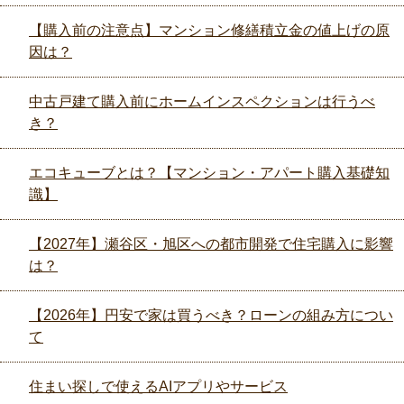
【購入前の注意点】マンション修繕積立金の値上げの原
因は？
中古戸建て購入前にホームインスペクションは行うべ
き？
エコキューブとは？【マンション・アパート購入基礎知
識】
【2027年】瀬谷区・旭区への都市開発で住宅購入に影響
は？
【2026年】円安で家は買うべき？ローンの組み方につい
て
住まい探しで使えるAIアプリやサービス