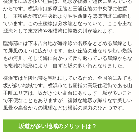
横浜市に坂が多い理由は、地形が複雑で起伏に富んでいる
からです。横浜市は多摩丘陵と三浦丘陵の中央部に位置
し、主稜線が市の中央部よりやや西側をほぼ南北に縦断し
ています。この主稜線は分水嶺となっていて、ここを主な
源流として東京湾や相模湾に複数の川が流れます。
臨海部には下末吉台地が海岸線の名残をとどめる崖線とし
て屏風のように広がります。低い丘陵の連なりや短い幾筋
もの河川、そして海に向かって反り返っている崖線からな
る複雑な地形により、自ずと坂の多い街となりました。
横浜市は丘陵地帯を宅地にしているため、全国的にみても
坂が多い地域です。横浜市でも屈指の高級住宅街である山
手町エリアは、坂がきつい高台にあります。坂が多いこと
で不便なこともありますが、複雑な地形が織りなす美しい
風景や高台からの眺望などは横浜の魅力のひとつです。
坂道が多い地域のメリットは？