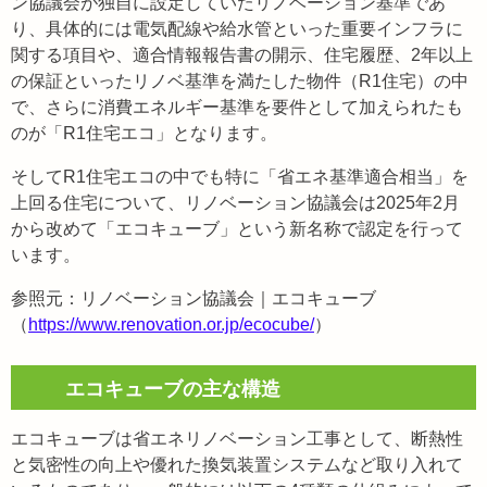
ン協議会が独自に設定していたリノベーション基準であ
り、具体的には電気配線や給水管といった重要インフラに
関する項目や、適合情報報告書の開示、住宅履歴、2年以上
の保証といったリノベ基準を満たした物件（R1住宅）の中
で、さらに消費エネルギー基準を要件として加えられたも
のが「R1住宅エコ」となります。
そしてR1住宅エコの中でも特に「省エネ基準適合相当」を
上回る住宅について、リノベーション協議会は2025年2月
から改めて「エコキューブ」という新名称で認定を行って
います。
参照元：リノベーション協議会｜エコキューブ
（
https://www.renovation.or.jp/ecocube/
）
エコキューブの主な構造
エコキューブは省エネリノベーション工事として、断熱性
と気密性の向上や優れた換気装置システムなど取り入れて