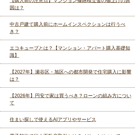
【購入前の注意点】マンション修繕積立金の値上げの原
因は？
中古戸建て購入前にホームインスペクションは行うべ
き？
エコキューブとは？【マンション・アパート購入基礎知
識】
【2027年】瀬谷区・旭区への都市開発で住宅購入に影響
は？
【2026年】円安で家は買うべき？ローンの組み方につい
て
住まい探しで使えるAIアプリやサービス