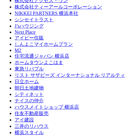
株式会社アクセス・ワン
株式会社ティーアールコーポレーション
NIKKEI PARTNERS 横浜本社
シンセイトラスト
J’sハウジング
Next Place
アイビー住販
しんよこマイホームプラン
M2
住宅流通ジャパン 横浜店
ホームタウンよこはま
東急リバブル
リスト サザビーズ インターナショナル リアルティ
日立ホーム
朝日土地建物
シティネット
ナイスの仲介
ハウスメイトショップ 横浜店
住友不動産販売
アイ建設
三井のリハウス
横浜スタイル