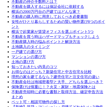
不動産の仲介手数料とは？
不動産を購入するには保証会社に依頼する
横浜の2000万円台の戸建てはどんな家？
不動産の購入時に用意しておくべき必要書類
女性がひとり暮らしするための賢い物件選び8つのポイ
ント
横浜で起業家が賃貸オフィスを選ぶポイント5つ
不動産を買う時はハザードマップもチェックしよう
不動産購入時の悩みポイントと解決方法
土地購入のタイミング
一戸建ての選び方
マンションの選び方
土地の選び方
知っておきたい内見のコツ
お得なのはどっち？新築住宅と中古住宅を比較
理想の家を建てるなら？建売住宅と注文住宅の違い
不動産会社は地域密着型と大手、どちらを選ぶべき？
保険選びは慎重に！？火災・家財・地震保険とは
不動産売却時に必要な書類と取得方法、確定申告方法
まとめ
ペット可・相談可物件の探し方
【新婚】賃貸・マンション・戸建てどれがいい？物件