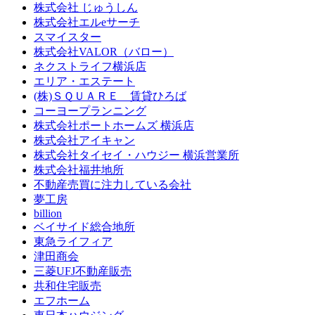
株式会社 じゅうしん
株式会社エルeサーチ
スマイスター
株式会社VALOR（バロー）
ネクストライフ横浜店
エリア・エステート
(株)ＳＱＵＡＲＥ 賃貸ひろば
コーヨープランニング
株式会社ポートホームズ 横浜店
株式会社アイキャン
株式会社タイセイ・ハウジー 横浜営業所
株式会社福井地所
不動産売買に注力している会社
夢工房
billion
ベイサイド総合地所
東急ライフィア
津田商会
三菱UFJ不動産販売
共和住宅販売
エフホーム