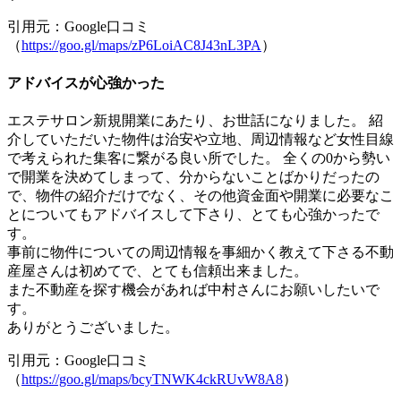
引用元：Google口コミ
（
https://goo.gl/maps/zP6LoiAC8J43nL3PA
）
アドバイスが心強かった
エステサロン新規開業にあたり、お世話になりました。 紹
介していただいた物件は治安や立地、周辺情報など女性目線
で考えられた集客に繋がる良い所でした。 全くの0から勢い
で開業を決めてしまって、分からないことばかりだったの
で、物件の紹介だけでなく、その他資金面や開業に必要なこ
とについてもアドバイスして下さり、とても心強かったで
す。
事前に物件についての周辺情報を事細かく教えて下さる不動
産屋さんは初めてで、とても信頼出来ました。
また不動産を探す機会があれば中村さんにお願いしたいで
す。
ありがとうございました。
引用元：Google口コミ
（
https://goo.gl/maps/bcyTNWK4ckRUvW8A8
）