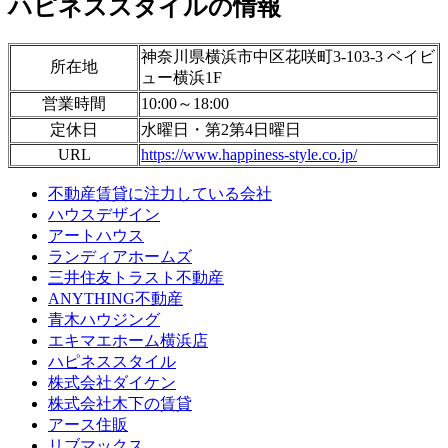
ハピネススタイルの情報
神奈川県横浜市中区花咲町3-103-3 ベイビ
所在地
ュー横浜1F
営業時間
10:00～18:00
定休日
水曜日・第2第4日曜日
URL
https://www.happiness-style.co.jp/
不動産賃貸に注力している会社
ハウスデザイン
アートハウス
ランディアホームズ
三井住友トラスト不動産
ANYTHING不動産
青木ハウジング
エキマエホーム横浜店
ハピネススタイル
株式会社ダイケン
株式会社木下の賃貸
アース住販
リブマックス