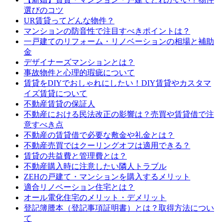
選びのコツ
UR賃貸ってどんな物件？
マンションの防音性で注目すべきポイントは？
一戸建てのリフォーム・リノベーションの相場と補助
金
デザイナーズマンションとは？
事故物件と心理的瑕疵について
賃貸をDIYでおしゃれにしたい！DIY賃貸やカスタマ
イズ賃貸について
不動産賃貸の保証人
不動産における民法改正の影響は？売買や賃貸借で注
意すべき点
不動産の賃貸借で必要な敷金や礼金とは？
不動産売買ではクーリングオフは適用できる？
賃貸の共益費と管理費とは？
不動産購入時に注意したい隣人トラブル
ZEHの戸建て・マンションを購入するメリット
適合リノベーション住宅とは？
オール電化住宅のメリット・デメリット
登記簿謄本（登記事項証明書）とは？取得方法につい
て