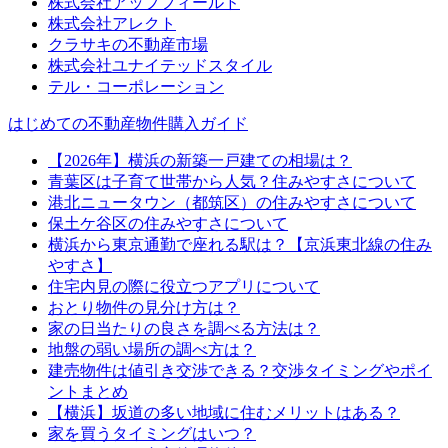
株式会社アップフィールド
株式会社アレクト
クラサキの不動産市場
株式会社ユナイテッドスタイル
テル・コーポレーション
はじめての不動産物件購入ガイド
【2026年】横浜の新築一戸建ての相場は？
青葉区は子育て世帯から人気？住みやすさについて
港北ニュータウン（都筑区）の住みやすさについて
保土ケ谷区の住みやすさについて
横浜から東京通勤で座れる駅は？【京浜東北線の住み
やすさ】
住宅内見の際に役立つアプリについて
おとり物件の見分け方は？
家の日当たりの良さを調べる方法は？
地盤の弱い場所の調べ方は？
建売物件は値引き交渉できる？交渉タイミングやポイ
ントまとめ
【横浜】坂道の多い地域に住むメリットはある？
家を買うタイミングはいつ？