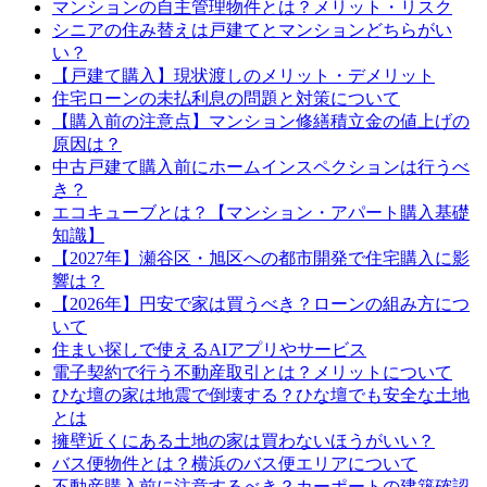
マンションの自主管理物件とは？メリット・リスク
シニアの住み替えは戸建てとマンションどちらがい
い？
【戸建て購入】現状渡しのメリット・デメリット
住宅ローンの未払利息の問題と対策について
【購入前の注意点】マンション修繕積立金の値上げの
原因は？
中古戸建て購入前にホームインスペクションは行うべ
き？
エコキューブとは？【マンション・アパート購入基礎
知識】
【2027年】瀬谷区・旭区への都市開発で住宅購入に影
響は？
【2026年】円安で家は買うべき？ローンの組み方につ
いて
住まい探しで使えるAIアプリやサービス
電子契約で行う不動産取引とは？メリットについて
ひな壇の家は地震で倒壊する？ひな壇でも安全な土地
とは
擁壁近くにある土地の家は買わないほうがいい？
バス便物件とは？横浜のバス便エリアについて
不動産購入前に注意するべき？カーポートの建築確認