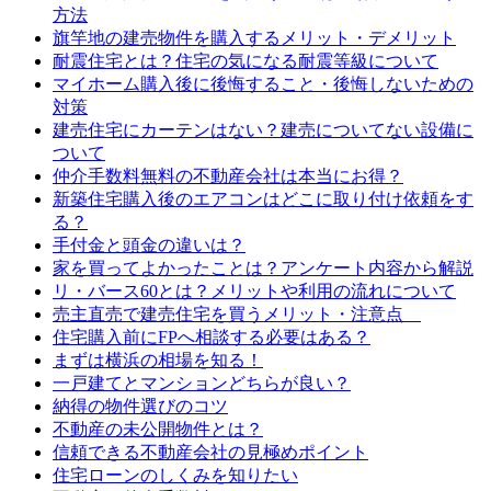
方法
旗竿地の建売物件を購入するメリット・デメリット
耐震住宅とは？住宅の気になる耐震等級について
マイホーム購入後に後悔すること・後悔しないための
対策
建売住宅にカーテンはない？建売についてない設備に
ついて
仲介手数料無料の不動産会社は本当にお得？
新築住宅購入後のエアコンはどこに取り付け依頼をす
る？
手付金と頭金の違いは？
家を買ってよかったことは？アンケート内容から解説
リ・バース60とは？メリットや利用の流れについて
売主直売で建売住宅を買うメリット・注意点
住宅購入前にFPへ相談する必要はある？
まずは横浜の相場を知る！
一戸建てとマンションどちらが良い？
納得の物件選びのコツ
不動産の未公開物件とは？
信頼できる不動産会社の見極めポイント
住宅ローンのしくみを知りたい