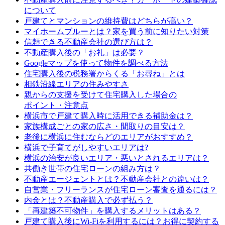
について
戸建てとマンションの維持費はどちらが高い？
マイホームブルーとは？家を買う前に知りたい対策
信頼できる不動産会社の選び方は？
不動産購入後の「お礼」は必要？
Googleマップを使って物件を調べる方法
住宅購入後の税務署からくる「お尋ね」とは
相鉄沿線エリアの住みやすさ
親からの支援を受けて住宅購入した場合の
ポイント・注意点
横浜市で戸建て購入時に活用できる補助金は？
家族構成ごとの家の広さ・間取りの目安は？
老後に横浜に住むならどのエリアがおすすめ？
横浜で子育てがしやすいエリアは?
横浜の治安が良いエリア・悪いとされるエリアは？
共働き世帯の住宅ローンの組み方は？
不動産エージェントとは？不動産会社との違いは？
自営業・フリーランスが住宅ローン審査を通るには？
内金とは？不動産購入で必ず払う？
「再建築不可物件」を購入するメリットはある？
戸建て購入後にWi-Fiを利用するには？お得に契約する