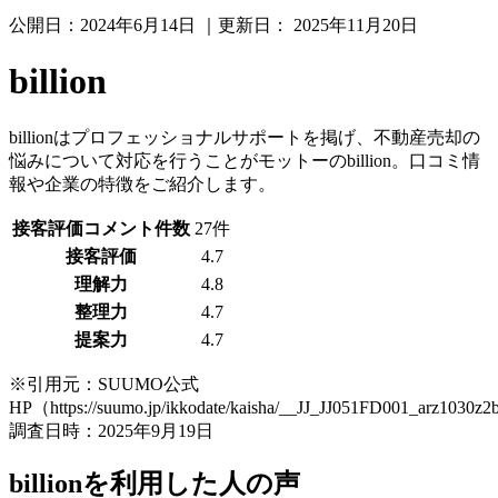
公開日：
2024年6月14日
｜更新日：
2025年11月20日
billion
billionはプロフェッショナルサポートを掲げ、不動産売却の
悩みについて対応を行うことがモットーのbillion。口コミ情
報や企業の特徴をご紹介します。
接客評価コメント件数
27件
接客評価
4.7
理解力
4.8
整理力
4.7
提案力
4.7
※引用元：SUUMO公式
HP（https://suumo.jp/ikkodate/kaisha/__JJ_JJ051FD001_arz1030z
調査日時：2025年9月19日
billionを利用した人の声