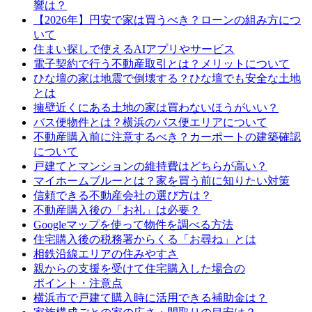
響は？
【2026年】円安で家は買うべき？ローンの組み方につ
いて
住まい探しで使えるAIアプリやサービス
電子契約で行う不動産取引とは？メリットについて
ひな壇の家は地震で倒壊する？ひな壇でも安全な土地
とは
擁壁近くにある土地の家は買わないほうがいい？
バス便物件とは？横浜のバス便エリアについて
不動産購入前に注意するべき？カーポートの建築確認
について
戸建てとマンションの維持費はどちらが高い？
マイホームブルーとは？家を買う前に知りたい対策
信頼できる不動産会社の選び方は？
不動産購入後の「お礼」は必要？
Googleマップを使って物件を調べる方法
住宅購入後の税務署からくる「お尋ね」とは
相鉄沿線エリアの住みやすさ
親からの支援を受けて住宅購入した場合の
ポイント・注意点
横浜市で戸建て購入時に活用できる補助金は？