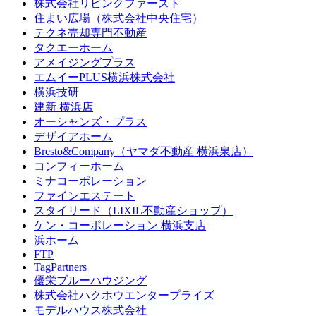
株式会社リビングファースト
住まい広場（株式会社中央住宅）
テクネ売却専門不動産
タクエーホーム
アメイジングプラス
エムイーPLUS横浜株式会社
横浜技研
建新 横浜店
オーシャンズ・プラス
デザイアホーム
Bresto&Company（ヤマダ不動産 横浜泉店）
コンフィーホーム
ミナコーポレーション
ファインエステート
スタイリード（LIXIL不動産ショップ）
ケン・コーポレーション 横浜支店
浜ホーム
FTP
TagPartners
優栄ブルーハウジング
株式会社ハクホウエンタープライズ
モデルハウス株式会社