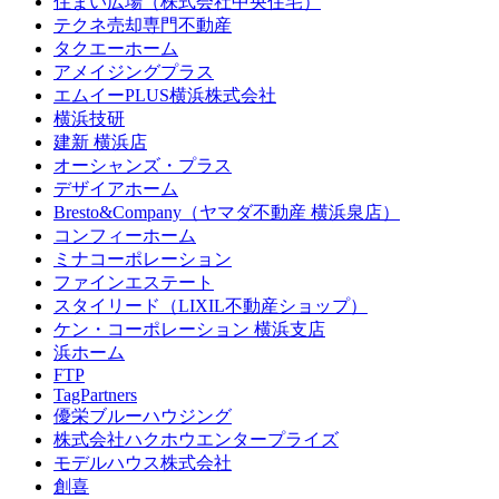
住まい広場（株式会社中央住宅）
テクネ売却専門不動産
タクエーホーム
アメイジングプラス
エムイーPLUS横浜株式会社
横浜技研
建新 横浜店
オーシャンズ・プラス
デザイアホーム
Bresto&Company（ヤマダ不動産 横浜泉店）
コンフィーホーム
ミナコーポレーション
ファインエステート
スタイリード（LIXIL不動産ショップ）
ケン・コーポレーション 横浜支店
浜ホーム
FTP
TagPartners
優栄ブルーハウジング
株式会社ハクホウエンタープライズ
モデルハウス株式会社
創喜