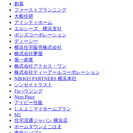
創喜
ファーストプランニング
大船住研
アイシティホーム
エルシーズ 横浜支社
ボンズコーポレーション
ディーシー
横浜住宅販売株式会社
株式会社夢屋
第一産業
株式会社アクセス・ワン
株式会社ティーアールコーポレーション
NIKKEI PARTNERS 横浜本社
シンセイトラスト
J’sハウジング
Next Place
アイビー住販
しんよこマイホームプラン
M2
住宅流通ジャパン 横浜店
ホームタウンよこはま
東急リバブル