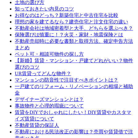
土地の選び方
知っておきたい内見のコツ
お得なのはどっち？新築住宅と中古住宅を比較
理想の家を建てるなら？建売住宅と注文住宅の違い
不動産会社は地域密着型と大手、どちらを選ぶべき？
保険選びは慎重に！？火災・家財・地震保険とは
不動産売却時に必要な書類と取得方法、確定申告方法
まとめ
ペット可・相談可物件の探し方
【新婚】賃貸・マンション・戸建てどれがいい？物件
選びのコツ
UR賃貸ってどんな物件？
マンションの防音性で注目すべきポイントは？
一戸建てのリフォーム・リノベーションの相場と補助
金
デザイナーズマンションとは？
事故物件と心理的瑕疵について
賃貸をDIYでおしゃれにしたい！DIY賃貸やカスタマ
イズ賃貸について
不動産賃貸の保証人
不動産における民法改正の影響は？売買や賃貸借で注