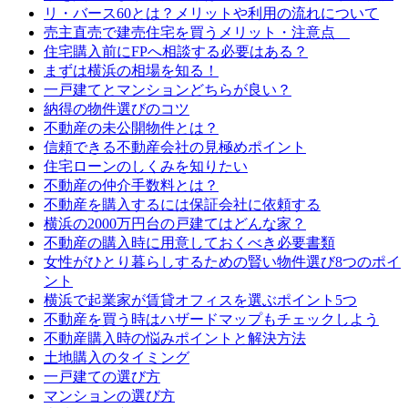
リ・バース60とは？メリットや利用の流れについて
売主直売で建売住宅を買うメリット・注意点
住宅購入前にFPへ相談する必要はある？
まずは横浜の相場を知る！
一戸建てとマンションどちらが良い？
納得の物件選びのコツ
不動産の未公開物件とは？
信頼できる不動産会社の見極めポイント
住宅ローンのしくみを知りたい
不動産の仲介手数料とは？
不動産を購入するには保証会社に依頼する
横浜の2000万円台の戸建てはどんな家？
不動産の購入時に用意しておくべき必要書類
女性がひとり暮らしするための賢い物件選び8つのポイ
ント
横浜で起業家が賃貸オフィスを選ぶポイント5つ
不動産を買う時はハザードマップもチェックしよう
不動産購入時の悩みポイントと解決方法
土地購入のタイミング
一戸建ての選び方
マンションの選び方