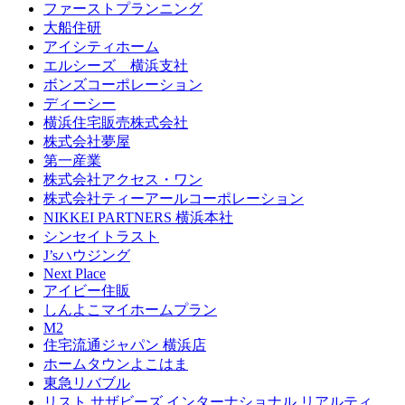
ファーストプランニング
大船住研
アイシティホーム
エルシーズ 横浜支社
ボンズコーポレーション
ディーシー
横浜住宅販売株式会社
株式会社夢屋
第一産業
株式会社アクセス・ワン
株式会社ティーアールコーポレーション
NIKKEI PARTNERS 横浜本社
シンセイトラスト
J’sハウジング
Next Place
アイビー住販
しんよこマイホームプラン
M2
住宅流通ジャパン 横浜店
ホームタウンよこはま
東急リバブル
リスト サザビーズ インターナショナル リアルティ