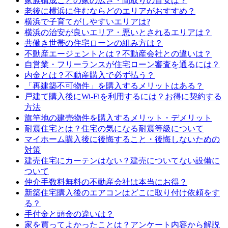
家族構成ごとの家の広さ・間取りの目安は？
老後に横浜に住むならどのエリアがおすすめ？
横浜で子育てがしやすいエリアは?
横浜の治安が良いエリア・悪いとされるエリアは？
共働き世帯の住宅ローンの組み方は？
不動産エージェントとは？不動産会社との違いは？
自営業・フリーランスが住宅ローン審査を通るには？
内金とは？不動産購入で必ず払う？
「再建築不可物件」を購入するメリットはある？
戸建て購入後にWi-Fiを利用するには？お得に契約する
方法
旗竿地の建売物件を購入するメリット・デメリット
耐震住宅とは？住宅の気になる耐震等級について
マイホーム購入後に後悔すること・後悔しないための
対策
建売住宅にカーテンはない？建売についてない設備に
ついて
仲介手数料無料の不動産会社は本当にお得？
新築住宅購入後のエアコンはどこに取り付け依頼をす
る？
手付金と頭金の違いは？
家を買ってよかったことは？アンケート内容から解説