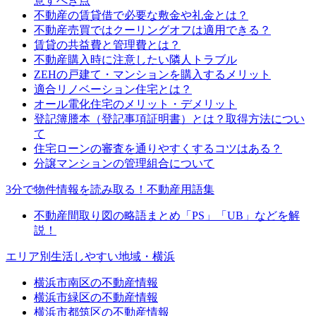
意すべき点
不動産の賃貸借で必要な敷金や礼金とは？
不動産売買ではクーリングオフは適用できる？
賃貸の共益費と管理費とは？
不動産購入時に注意したい隣人トラブル
ZEHの戸建て・マンションを購入するメリット
適合リノベーション住宅とは？
オール電化住宅のメリット・デメリット
登記簿謄本（登記事項証明書）とは？取得方法につい
て
住宅ローンの審査を通りやすくするコツはある？
分譲マンションの管理組合について
3分で物件情報を読み取る！不動産用語集
不動産間取り図の略語まとめ「PS」「UB」などを解
説！
エリア別生活しやすい地域・横浜
横浜市南区の不動産情報
横浜市緑区の不動産情報
横浜市都筑区の不動産情報