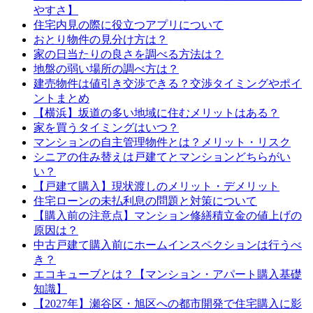
やすさ】
住宅内見の際に役立つアプリについて
おとり物件の見分け方は？
家の日当たりの良さを調べる方法は？
地盤の弱い場所の調べ方は？
建売物件は値引き交渉できる？交渉タイミングやポイ
ントまとめ
【横浜】坂道の多い地域に住むメリットはある？
家を買うタイミングはいつ？
マンションの自主管理物件とは？メリット・リスク
シニアの住み替えは戸建てとマンションどちらがい
い？
【戸建て購入】現状渡しのメリット・デメリット
住宅ローンの未払利息の問題と対策について
【購入前の注意点】マンション修繕積立金の値上げの
原因は？
中古戸建て購入前にホームインスペクションは行うべ
き？
エコキューブとは？【マンション・アパート購入基礎
知識】
【2027年】瀬谷区・旭区への都市開発で住宅購入に影