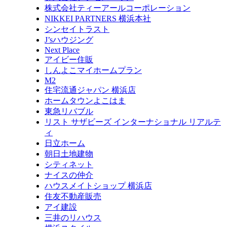
株式会社ティーアールコーポレーション
NIKKEI PARTNERS 横浜本社
シンセイトラスト
J’sハウジング
Next Place
アイビー住販
しんよこマイホームプラン
M2
住宅流通ジャパン 横浜店
ホームタウンよこはま
東急リバブル
リスト サザビーズ インターナショナル リアルテ
ィ
日立ホーム
朝日土地建物
シティネット
ナイスの仲介
ハウスメイトショップ 横浜店
住友不動産販売
アイ建設
三井のリハウス