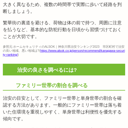
大きく異なるため、複数の時間帯で実際に歩いて経路を判
断しましょう。
繁華街の裏道を避ける、荷物は体の前で持つ、周囲に注意
を払うなど、基本的な防犯行動を日頃から習慣づけておく
ことが大切です。
参照元:ホームセキュリティのALSOK｜神奈川県治安ランキング2023 市区町村で治安
の良い地域、悪い地域は?(
https://www.alsok.co.jp/person/recommend/kanagawa-securi
ty-ranking/
)
治安の良さを調べるには?
ファミリー世帯の割合を調べる
治安の目安として、ファミリー世帯と単身世帯の割合を確
認する方法があります。一般的にファミリー世帯は落ち着
いた住環境を重視しやすく、単身世帯は利便性を優先する
傾向です。