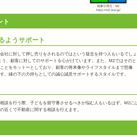
画像引用元：M2
https://m2-real.jp/
ント
るようサポート
会社に対して押し売りをされるのではという疑念を持つ人もいるでしょ
よう、顧客に対してのサポートを心がけています。また、M2ではそのと
ことをモットーとしており、顧客の将来像やライフスタイルまで想像
す。縁の下の力持ちとしての誠心誠意サポートするスタイルです。
相談を行う際、子どもを留守番させるべきか悩む人もいるはず。M2に
の近くで不動産に関する相談を行えます。