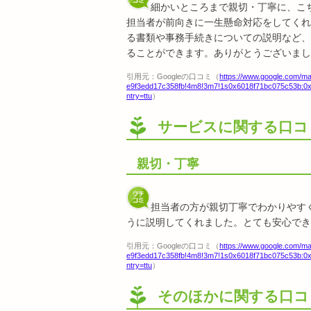
細かいところまで親切・丁寧に、こ
担当者が前向きに一生懸命対応をしてくれ
る書類や事務手続きについての説明など、
ることができます。ありがとうございまし
引用元：Googleの口コミ（
https://www.google.com/
e9f3edd17c358fb!4m8!3m7!1s0x6018f71bc075c53b:0
ntry=ttu
）
サービスに関する口コ
親切・丁寧
担当者の方が親切丁寧でわかりやす
うに説明してくれました。とても安心でき
引用元：Googleの口コミ（
https://www.google.com/
e9f3edd17c358fb!4m8!3m7!1s0x6018f71bc075c53b:0
ntry=ttu
）
そのほかに関する口コ