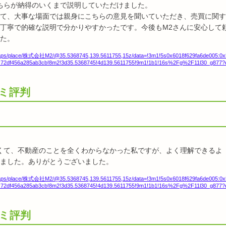
ちらが納得のいくまで説明していただけました。
て、大事な場面では親身にこちらの意見を聞いていただき、売買に関す
丁寧で的確な説明で分かりやすかったです。今後もM2さんに安心して
た。
maps/place/株式会社M2/@35.5368745,139.5611755,15z/data=!3m1!5s0x6018f629fa6de005:0x
x72df456a285ab3cb!8m2!3d35.5368745!4d139.5611755!9m1!1b1!16s%2Fg%2F11l30_g877?
ミ評判
くて、不動産のことを全くわからなかった私ですが、よく理解できるよ
ました。ありがとうございました。
maps/place/株式会社M2/@35.5368745,139.5611755,15z/data=!3m1!5s0x6018f629fa6de005:0x
x72df456a285ab3cb!8m2!3d35.5368745!4d139.5611755!9m1!1b1!16s%2Fg%2F11l30_g877?
ミ評判