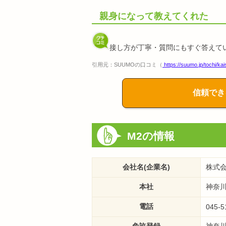
親身になって教えてくれた
接し方が丁寧・質問にもすぐ答えて
引用元：SUUMOの口コミ（
https://suumo.jp/tochi/
信頼でき
M2の情報
会社名(企業名)
株式会
本社
神奈川
電話
045-5
免許登録
神奈川