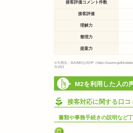
接客評価コメント件数
接客評価
理解力
整理力
提案力
※引用元：SUUMO公式HP（https://suumo.jp/ikkodate/
月19日
M2を利用した人の
接客対応に関する口コ
書類や事務手続きの説明など