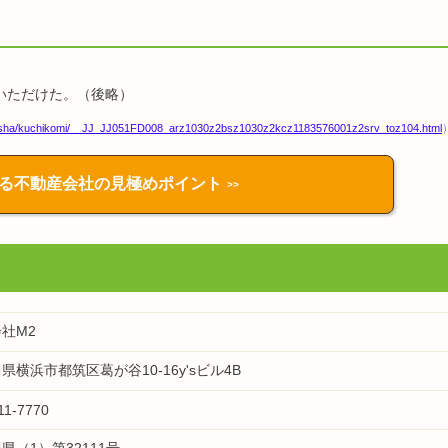
いただけた。（後略）
kaisha/kuchikomi/__JJ_JJ051FD008_arz1030z2bsz1030z2kcz1183576001z2srv_toz104.html
る不動産会社の
見極めポイント
社M2
県横浜市都筑区葛が谷10-16y'sビル4B
11-7770
県（1）第32111号