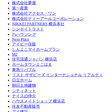
株式会社夢屋
第一産業
株式会社アクセス・ワン
株式会社ティーアールコーポレーション
NIKKEI PARTNERS 横浜本社
シンセイトラスト
J’sハウジング
Next Place
アイビー住販
しんよこマイホームプラン
M2
住宅流通ジャパン 横浜店
ホームタウンよこはま
東急リバブル
リスト サザビーズ インターナショナル リアルティ
日立ホーム
朝日土地建物
シティネット
ナイスの仲介
ハウスメイトショップ 横浜店
住友不動産販売
アイ建設