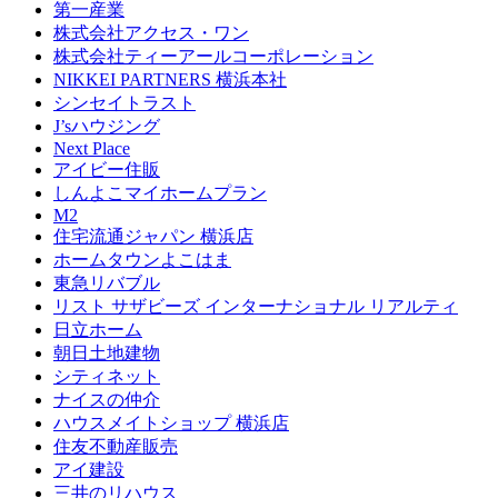
第一産業
株式会社アクセス・ワン
株式会社ティーアールコーポレーション
NIKKEI PARTNERS 横浜本社
シンセイトラスト
J’sハウジング
Next Place
アイビー住販
しんよこマイホームプラン
M2
住宅流通ジャパン 横浜店
ホームタウンよこはま
東急リバブル
リスト サザビーズ インターナショナル リアルティ
日立ホーム
朝日土地建物
シティネット
ナイスの仲介
ハウスメイトショップ 横浜店
住友不動産販売
アイ建設
三井のリハウス