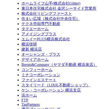
ホームライフ山手(株式会社Glitter)
東日本住宅株式会社 金沢シーサイド営業所
株式会社リビングファースト
住まい広場（株式会社中央住宅）
テクネ売却専門不動産
タクエーホーム
アメイジングプラス
エムイーPLUS横浜株式会社
横浜技研
建新 横浜店
オーシャンズ・プラス
デザイアホーム
Bresto&Company（ヤマダ不動産 横浜泉店）
コンフィーホーム
ミナコーポレーション
ファインエステート
スタイリード（LIXIL不動産ショップ）
ケン・コーポレーション 横浜支店
浜ホーム
FTP
TagPartners