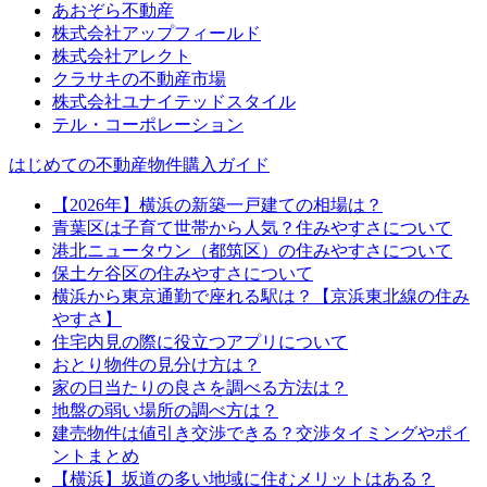
あおぞら不動産
株式会社アップフィールド
株式会社アレクト
クラサキの不動産市場
株式会社ユナイテッドスタイル
テル・コーポレーション
はじめての不動産物件購入ガイド
【2026年】横浜の新築一戸建ての相場は？
青葉区は子育て世帯から人気？住みやすさについて
港北ニュータウン（都筑区）の住みやすさについて
保土ケ谷区の住みやすさについて
横浜から東京通勤で座れる駅は？【京浜東北線の住み
やすさ】
住宅内見の際に役立つアプリについて
おとり物件の見分け方は？
家の日当たりの良さを調べる方法は？
地盤の弱い場所の調べ方は？
建売物件は値引き交渉できる？交渉タイミングやポイ
ントまとめ
【横浜】坂道の多い地域に住むメリットはある？