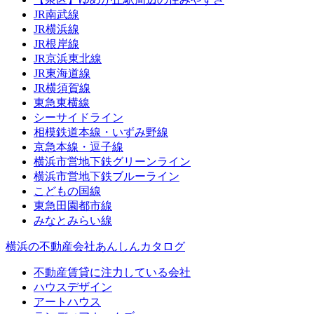
JR南武線
JR横浜線
JR根岸線
JR京浜東北線
JR東海道線
JR横須賀線
東急東横線
シーサイドライン
相模鉄道本線・いずみ野線
京急本線・逗子線
横浜市営地下鉄グリーンライン
横浜市営地下鉄ブルーライン
こどもの国線
東急田園都市線
みなとみらい線
横浜の不動産会社あんしんカタログ
不動産賃貸に注力している会社
ハウスデザイン
アートハウス