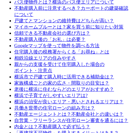
バス便物件とは？横浜のバス便エリアについて
不動産購入前に注意するべき？カーポートの建築確認
について
戸建てとマンションの維持費はどちらが高い？
マイホームブルーとは？家を買う前に知りたい対策
信頼できる不動産会社の選び方は？
不動産購入後の「お礼」は必要？
Googleマップを使って物件を調べる方法
住宅購入後の税務署からくる「お尋ね」とは
相鉄沿線エリアの住みやすさ
親からの支援を受けて住宅購入した場合の
ポイント・注意点
横浜市で戸建て購入時に活用できる補助金は？
家族構成ごとの家の広さ・間取りの目安は？
老後に横浜に住むならどのエリアがおすすめ？
横浜で子育てがしやすいエリアは?
横浜の治安が良いエリア・悪いとされるエリアは？
共働き世帯の住宅ローンの組み方は？
不動産エージェントとは？不動産会社との違いは？
自営業・フリーランスが住宅ローン審査を通るには？
内金とは？不動産購入で必ず払う？
「再建築不可物件」を購入するメリットはある？