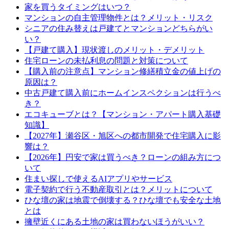
家を買うタイミングはいつ？
マンションの自主管理物件とは？メリット・リスク
シニアの住み替えは戸建てとマンションどちらがい
い？
【戸建て購入】現状渡しのメリット・デメリット
住宅ローンの未払利息の問題と対策について
【購入前の注意点】マンション修繕積立金の値上げの
原因は？
中古戸建て購入前にホームインスペクションは行うべ
き？
エコキューブとは？【マンション・アパート購入基礎
知識】
【2027年】瀬谷区・旭区への都市開発で住宅購入に影
響は？
【2026年】円安で家は買うべき？ローンの組み方につ
いて
住まい探しで使えるAIアプリやサービス
電子契約で行う不動産取引とは？メリットについて
ひな壇の家は地震で倒壊する？ひな壇でも安全な土地
とは
擁壁近くにある土地の家は買わないほうがいい？