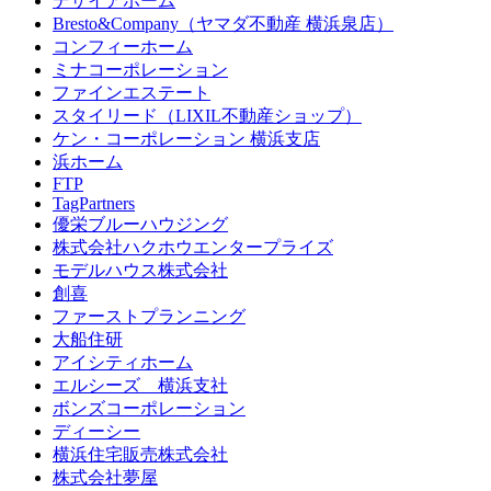
デザイアホーム
Bresto&Company（ヤマダ不動産 横浜泉店）
コンフィーホーム
ミナコーポレーション
ファインエステート
スタイリード（LIXIL不動産ショップ）
ケン・コーポレーション 横浜支店
浜ホーム
FTP
TagPartners
優栄ブルーハウジング
株式会社ハクホウエンタープライズ
モデルハウス株式会社
創喜
ファーストプランニング
大船住研
アイシティホーム
エルシーズ 横浜支社
ボンズコーポレーション
ディーシー
横浜住宅販売株式会社
株式会社夢屋