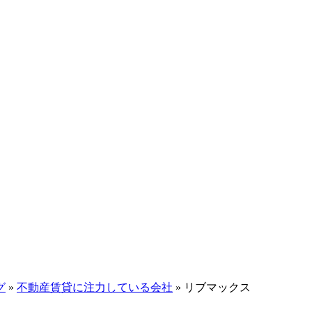
グ
»
不動産賃貸に注力している会社
»
リブマックス