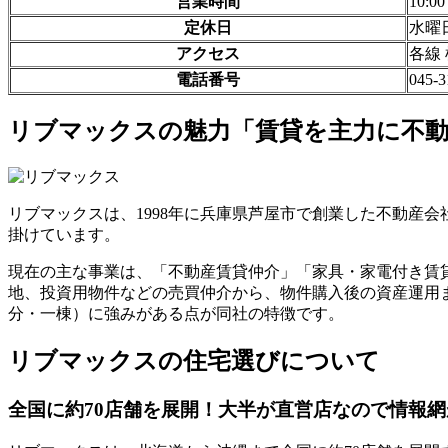
営業時間
10:0
定休日
水曜
アクセス
各線
電話番号
045-3
リブマックスの魅力「賃貸を主力に不動
リブマックスは、1998年に兵庫県芦屋市で創業した不動産
掛けています。
現在の主な事業は、「不動産賃貸仲介」「家具・家電付き賃
地、投資用物件などの売買仲介から、物件購入後の資産運用
分・一棟）に強みがある点が同社の特徴です。
リブマックスの住宅選びについて
全国に約70店舗を展開！大半が直営店なので情報網