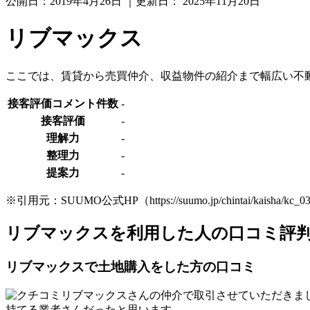
公開日：
2019年4月26日
｜更新日：
2025年11月20日
リブマックス
ここでは、賃貸から売買仲介、収益物件の紹介まで幅広い不
接客評価コメント件数
-
接客評価
-
理解力
-
整理力
-
提案力
-
※引用元：SUUMO公式HP（https://suumo.jp/chintai/kaisha/k
リブマックスを利用した人の口コミ評
リブマックスで土地購入をした方の口コミ
リブマックスさんの仲介で取引させていただきま
持てる業者さんだったと思います。