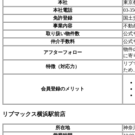
本社
東京都
本社電話
03-35
免許登録
国土交
事業内容
不動
取り扱い物件数
公式
仲介手数料
公式
物件
アフターフォロー
に寄
リブ
特徴（対応力）
ため
会員登録のメリット
リブマックス横浜駅前店
所在地
神奈川