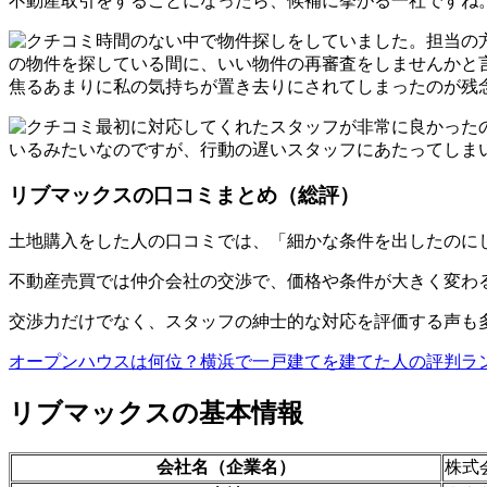
不動産取引をすることになったら、候補に挙がる一社ですね
時間のない中で物件探しをしていました。担当の
の物件を探している間に、いい物件の再審査をしませんかと
焦るあまりに私の気持ちが置き去りにされてしまったのが残
最初に対応してくれたスタッフが非常に良かった
いるみたいなのですが、行動の遅いスタッフにあたってしま
リブマックスの口コミまとめ（総評）
土地購入をした人の口コミでは、「細かな条件を出したのに
不動産売買では仲介会社の交渉で、価格や条件が大きく変わ
交渉力だけでなく、スタッフの紳士的な対応を評価する声も
オープンハウスは何位？横浜で一戸建てを建てた人の評判ラ
リブマックスの基本情報
会社名（企業名）
株式