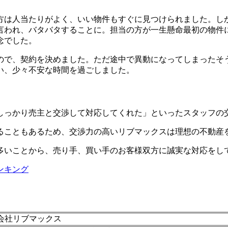
。
方は人当たりがよく、いい物件もすぐに見つけられました。し
言われ、バタバタすることに。担当の方が一生懸命最初の物件
念でした。
ので、契約を決めました。ただ途中で異動になってしまったそ
い、少々不安な時間を過ごしました。
しっかり売主と交渉して対応してくれた」といったスタッフの
ることもあるため、交渉力の高いリブマックスは理想の不動産
多いことから、売り手、買い手のお客様双方に誠実な対応をし
ンキング
会社リブマックス