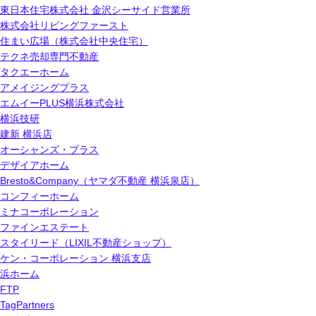
東日本住宅株式会社 金沢シーサイド営業所
株式会社リビングファースト
住まい広場（株式会社中央住宅）
テクネ売却専門不動産
タクエーホーム
アメイジングプラス
エムイーPLUS横浜株式会社
横浜技研
建新 横浜店
オーシャンズ・プラス
デザイアホーム
Bresto&Company（ヤマダ不動産 横浜泉店）
コンフィーホーム
ミナコーポレーション
ファインエステート
スタイリード（LIXIL不動産ショップ）
ケン・コーポレーション 横浜支店
浜ホーム
FTP
TagPartners