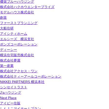
優栄ブルーハウジング
株式会社ハクホウエンタープライズ
モデルハウス株式会社
創喜
ファーストプランニング
大船住研
アイシティホーム
エルシーズ 横浜支社
ボンズコーポレーション
ディーシー
横浜住宅販売株式会社
株式会社夢屋
第一産業
株式会社アクセス・ワン
株式会社ティーアールコーポレーション
NIKKEI PARTNERS 横浜本社
シンセイトラスト
J’sハウジング
Next Place
アイビー住販
しんよこマイホームプラン