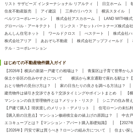
リスト サザビーズ インターナショナル リアルティ
日立ホーム
住友不動産販売
アイ建設
三井のリハウス
横浜スタイル
ベルツコーポレーション
株式会社アスカホーム
LAND WITH株
グローバル・アーキテクト
リンクス・アセットパートナーズ株式会
あんしん住宅ネット
ワールドクロス
べステート
株式会社ハ
株式会社アリア
あおぞら不動産
株式会社アップフィールド
テル・コーポレーション
はじめての不動産物件購入ガイド
【2026年】横浜の新築一戸建ての相場は？
青葉区は子育て世帯から
保土ケ谷区の住みやすさについて
横浜から東京通勤で座れる駅は？【
おとり物件の見分け方は？
家の日当たりの良さを調べる方法は？
建売物件は値引き交渉できる？交渉タイミングやポイントまとめ
【
マンションの自主管理物件とは？メリット・リスク
シニアの住み替
【戸建て購入】現状渡しのメリット・デメリット
住宅ローンの未払
【購入前の注意点】マンション修繕積立金の値上げの原因は？
中古
エコキューブとは？【マンション・アパート購入基礎知識】
【202
【2026年】円安で家は買うべき？ローンの組み方について
住まい探し