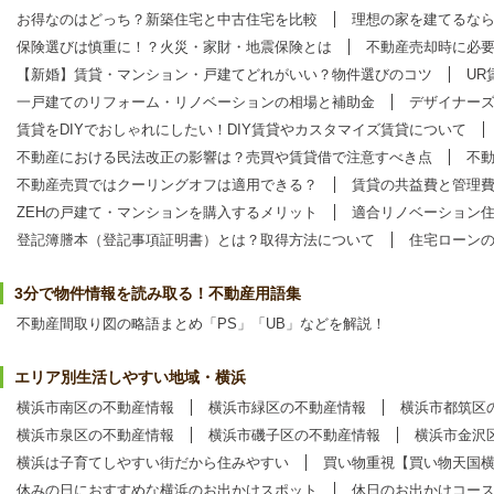
お得なのはどっち？新築住宅と中古住宅を比較
理想の家を建てるな
保険選びは慎重に！？火災・家財・地震保険とは
不動産売却時に必
【新婚】賃貸・マンション・戸建てどれがいい？物件選びのコツ
UR
一戸建てのリフォーム・リノベーションの相場と補助金
デザイナー
賃貸をDIYでおしゃれにしたい！DIY賃貸やカスタマイズ賃貸について
不動産における民法改正の影響は？売買や賃貸借で注意すべき点
不
不動産売買ではクーリングオフは適用できる？
賃貸の共益費と管理
ZEHの戸建て・マンションを購入するメリット
適合リノベーション
登記簿謄本（登記事項証明書）とは？取得方法について
住宅ローン
3分で物件情報を読み取る！不動産用語集
不動産間取り図の略語まとめ「PS」「UB」などを解説！
エリア別生活しやすい地域・横浜
横浜市南区の不動産情報
横浜市緑区の不動産情報
横浜市都筑区
横浜市泉区の不動産情報
横浜市磯子区の不動産情報
横浜市金沢
横浜は子育てしやすい街だから住みやすい
買い物重視【買い物天国
休みの日におすすめな横浜のお出かけスポット
休日のお出かけコー