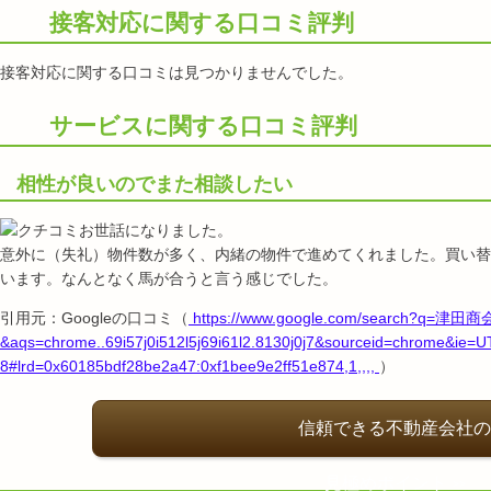
接客対応に関する口コミ評判
接客対応に関する口コミは見つかりませんでした。
サービスに関する口コミ評判
相性が良いのでまた相談したい
お世話になりました。
意外に（失礼）物件数が多く、内緒の物件で進めてくれました。買い替
います。なんとなく馬が合うと言う感じでした。
引用元：Googleの口コミ（
https://www.google.com/search?q=
&aqs=chrome..69i57j0i512l5j69i61l2.8130j0j7&sourceid=chrome&ie=U
8#lrd=0x60185bdf28be2a47:0xf1bee9e2ff51e874,1,,,,
）
信頼できる不動産会社の
見極めポイント