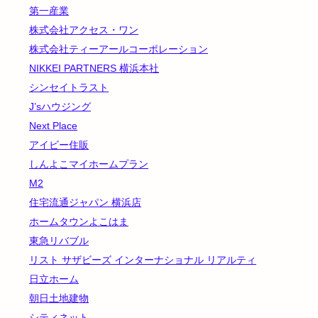
第一産業
株式会社アクセス・ワン
株式会社ティーアールコーポレーション
NIKKEI PARTNERS 横浜本社
シンセイトラスト
J’sハウジング
Next Place
アイビー住販
しんよこマイホームプラン
M2
住宅流通ジャパン 横浜店
ホームタウンよこはま
東急リバブル
リスト サザビーズ インターナショナル リアルティ
日立ホーム
朝日土地建物
シティネット