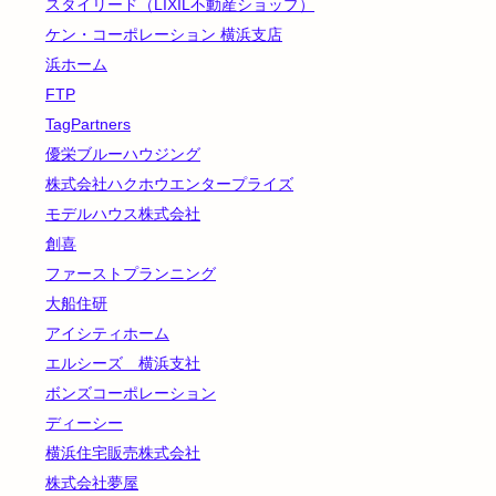
スタイリード（LIXIL不動産ショップ）
ケン・コーポレーション 横浜支店
浜ホーム
FTP
TagPartners
優栄ブルーハウジング
株式会社ハクホウエンタープライズ
モデルハウス株式会社
創喜
ファーストプランニング
大船住研
アイシティホーム
エルシーズ 横浜支社
ボンズコーポレーション
ディーシー
横浜住宅販売株式会社
株式会社夢屋