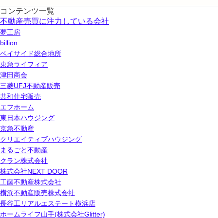
コンテンツ一覧
不動産売買に注力している会社
夢工房
billion
ベイサイド総合地所
東急ライフィア
津田商会
三菱UFJ不動産販売
共和住宅販売
エフホーム
東日本ハウジング
京急不動産
クリエイティブハウジング
まるごと不動産
クラン株式会社
株式会社NEXT DOOR
工藤不動産株式会社
横浜不動産販売株式会社
長谷工リアルエステート横浜店
ホームライフ山手(株式会社Glitter)