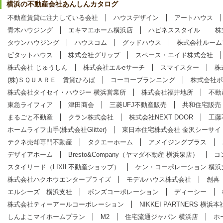
横浜の不動産会社あんしんカタログ
不動産賃貸に注力している会社
ハウスデザイン
アートハウス
青木ハウジング
エキマエホーム横浜店
ハピネススタイル
株
タウンハウジング
ハウスコム
グッドハウス
株式会社ルーム
ピタットハウス
株式会社グリップ
スペース・エイド株式会社
株式会社 じゅうしん
株式会社エルeサーチ
スマイスター
株
(株)ＳＱＵＡＲＥ 賃貸ひろば
コーヨープランニング
株式会社ポ
株式会社タイセイ・ハウジー 横浜営業所
株式会社福井地所
不動
東急ライフィア
津田商会
三菱UFJ不動産販売
共和住宅販売
まるごと不動産
クラン株式会社
株式会社NEXT DOOR
工藤
ホームライフ山手(株式会社Glitter)
東日本住宅株式会社 金沢シーサイ
テクネ売却専門不動産
タクエーホーム
アメイジングプラス
デザイアホーム
Bresto&Company（ヤマダ不動産 横浜泉店）
コ
スタイリード（LIXIL不動産ショップ）
ケン・コーポレーション 横浜
株式会社ハクホウエンタープライズ
モデルハウス株式会社
創喜
エルシーズ 横浜支社
ボンズコーポレーション
ディーシー
株式会社ティーアールコーポレーション
NIKKEI PARTNERS 横浜本
しんよこマイホームプラン
M2
住宅流通ジャパン 横浜店
ホ