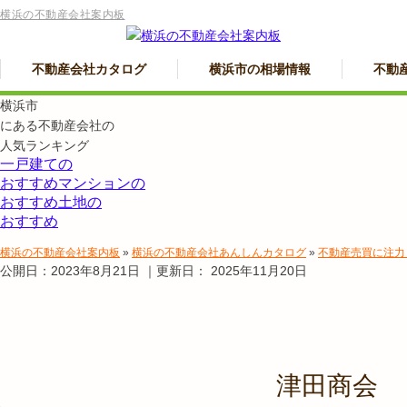
横浜の不動産会社案内板
不動産会社カタログ
横浜市の相場情報
不動
横浜市
にある
不動産会社の
人気ランキング
一戸建ての
おすすめ
マンションの
おすすめ
土地の
おすすめ
横浜の不動産会社案内板
»
横浜の不動産会社あんしんカタログ
»
不動産売買に注力
公開日：
2023年8月21日
｜更新日：
2025年11月20日
津田商会