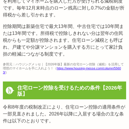
を利用してマイホームを購入した方が受けられる減税制度
です。毎年12月末時点のローン残高に対し0.7%の金額が所
得税から差し引かれます。
控除期間は新築住宅で最大13年間、中古住宅では10年間ま
たは13年間です。所得税で控除しきれない分は翌年の住民
税からも一定額が控除されます。住宅ローン減税とも呼ば
れ、戸建てや分譲マンションを購入する方にとって家計負
担の軽減につながる制度です。
参照元：ハウジングメッセ｜【2026年版】最新の住宅ローン控除（減税）を活用して
理想のマイホームを手に入れよう！（
https://www.housing-messe.com/column/5560
3/
）
住宅ローン控除を受けるための条件【2026年
版】
令和8年度の税制改正により、住宅ローン控除の適用条件が
一部見直されました。2026年以降に入居する場合の主な条
件は以下のとおりです。