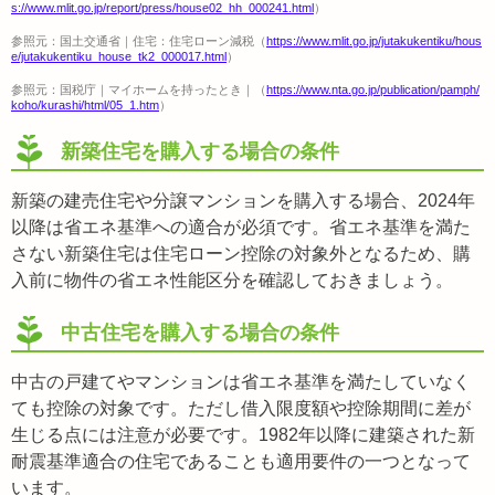
s://www.mlit.go.jp/report/press/house02_hh_000241.html
）
参照元：国土交通省｜住宅：住宅ローン減税（
https://www.mlit.go.jp/jutakukentiku/hous
e/jutakukentiku_house_tk2_000017.html
）
参照元：国税庁｜マイホームを持ったとき｜（
https://www.nta.go.jp/publication/pamph/
koho/kurashi/html/05_1.htm
）
新築住宅を購入する場合の条件
新築の建売住宅や分譲マンションを購入する場合、2024年
以降は省エネ基準への適合が必須です。省エネ基準を満た
さない新築住宅は住宅ローン控除の対象外となるため、購
入前に物件の省エネ性能区分を確認しておきましょう。
中古住宅を購入する場合の条件
中古の戸建てやマンションは省エネ基準を満たしていなく
ても控除の対象です。ただし借入限度額や控除期間に差が
生じる点には注意が必要です。1982年以降に建築された新
耐震基準適合の住宅であることも適用要件の一つとなって
います。