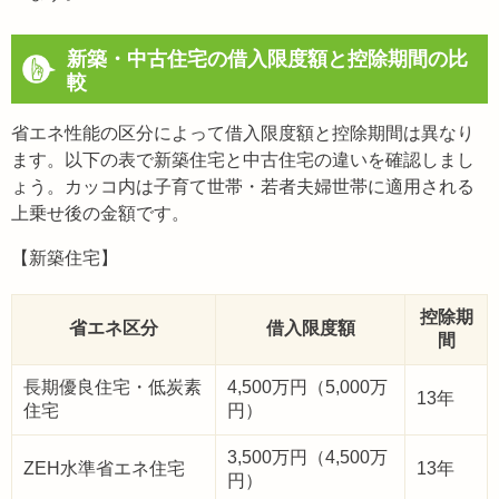
新築・中古住宅の借入限度額と控除期間の比
較
省エネ性能の区分によって借入限度額と控除期間は異なり
ます。以下の表で新築住宅と中古住宅の違いを確認しまし
ょう。カッコ内は子育て世帯・若者夫婦世帯に適用される
上乗せ後の金額です。
【新築住宅】
控除期
省エネ区分
借入限度額
間
長期優良住宅・低炭素
4,500万円（5,000万
13年
住宅
円）
3,500万円（4,500万
ZEH水準省エネ住宅
13年
円）