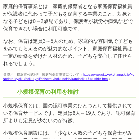
家庭的保育事業とは、家庭的保育者となる家庭保育福祉員
が保護者に代わって子どもを保育する事業のこと。対象と
なる子どもは0～2歳児であり、保護者が就労や病気などで
保育できない場合に利用可能です。
なお、保育は定員3～5人のため、家庭的な雰囲気で子ども
をみてもらえるのが魅力的なポイント。家庭保育福祉員は
一定の研修を受けた人材のため、子どもを安心して任せら
れるでしょう。
参照元：横浜市公式HP｜家庭的保育事業について（
https://www.city.yokohama.lg.jp/ko
sodate-kyoiku/hoiku-yoji/shisetsu/hoikuseido/kateihoiku-fukushiin.html
）
小規模保育の利用を検討
小規模保育とは、国の認可事業のひとつとして提供されて
いる保育サービスです。定員は6人～19人であり、認可保育
所よりも定員が少ないのが特徴。
小規模保育施設には、「少ない人数の子どもを保育士がみ