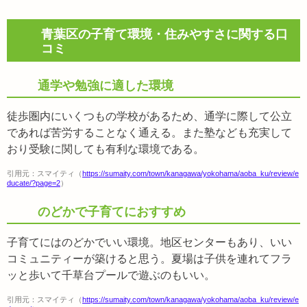
青葉区の子育て環境・住みやすさに関する口
コミ
通学や勉強に適した環境
徒歩圏内にいくつもの学校があるため、通学に際して公立
であれば苦労することなく通える。また塾なども充実して
おり受験に関しても有利な環境である。
引用元：スマイティ（
https://sumaity.com/town/kanagawa/yokohama/aoba_ku/review/e
ducate/?page=2
）
のどかで子育てにおすすめ
子育てにはのどかでいい環境。地区センターもあり、いい
コミュニティーが築けると思う。夏場は子供を連れてフラ
ッと歩いて千草台プールで遊ぶのもいい。
引用元：スマイティ（
https://sumaity.com/town/kanagawa/yokohama/aoba_ku/review/e