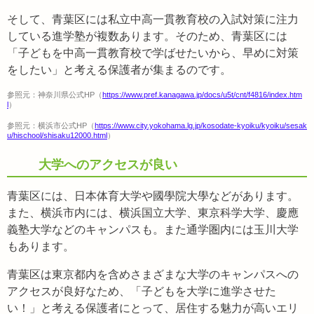
そして、青葉区には私立中高一貫教育校の入試対策に注力
している進学塾が複数あります。そのため、青葉区には
「子どもを中高一貫教育校で学ばせたいから、早めに対策
をしたい」と考える保護者が集まるのです。
参照元：神奈川県公式HP（
https://www.pref.kanagawa.jp/docs/u5t/cnt/f4816/index.htm
l
）
参照元：横浜市公式HP（
https://www.city.yokohama.lg.jp/kosodate-kyoiku/kyoiku/sesak
u/hischool/shisaku12000.html
）
大学へのアクセスが良い
青葉区には、日本体育大学や國學院大學などがあります。
また、横浜市内には、横浜国立大学、東京科学大学、慶應
義塾大学などのキャンパスも。また通学圏内には玉川大学
もあります。
青葉区は東京都内を含めさまざまな大学のキャンパスへの
アクセスが良好なため、「子どもを大学に進学させた
い！」と考える保護者にとって、居住する魅力が高いエリ