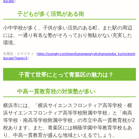
ducate/
）
子どもが多く活気がある街
小中学校が多く、子供が多い活気のある町。また駅の周辺
には、一通り有名な塾がそろっており無駄がない充実した
環境。
引用元：スマイティ（
https://sumaity.com/town/kanagawa/yokohama/aoba_ku/review/e
ducate/?page=3
）
子育て世帯にとって青葉区の魅力は？
中高一貫教育校の対策塾が多い
横浜市には、「横浜サイエンスフロンティア高等学校・横
浜サイエンスフロンティア高等学校附属中学校」と「南高
等学校・南高等学校附属中学校」の市立中高一貫教育校が2
校あります。また、青葉区には桐蔭学園中等教育学校もあ
り、中高一貫教育が盛んな地域といえるでしょう。