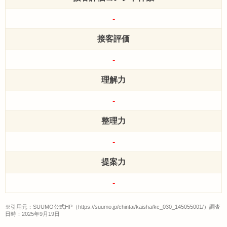
-
接客評価
-
理解力
-
整理力
-
提案力
-
※引用元：SUUMO公式HP（https://suumo.jp/chintai/kaisha/kc_030_145055001/）調査
日時：2025年9月19日