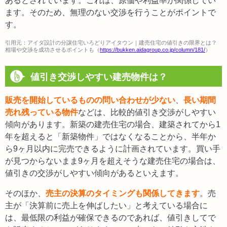
あるとされています。これは、原価や利益率が関係してい
ます。そのため、無理のない交渉を行うことがポイントで
す。
引用元：アイダ設計の分譲住宅いろどりアイタウン｜建売住宅の値引きの限界とは？
相場や交渉を成功させるポイントも（
https://bukken.aidagroup.co.jp/column/181/
）
値引き交渉しやすい建売物件は？
販売を開始しているものの問い合わせが少ない
、
長い期間
売れ残っている物件
などは、比較的値引き交渉がしやすい
傾向があります。新築の建売住宅の場合、建築されてから1
年を超えると「新築物件」ではなくなることから、半年か
ら9ヶ月以内に完売できるように計画されています。買い手
が見つからないまま9ヶ月を超えそうな建売住宅の場合は、
値引きの交渉がしやすい傾向があるといえます。
そのほか、
売主の決算のタイミングも関係してきます
。売
主が「決算前に売上を伸ばしたい」と考えている場合に
は、最低限の利益が確保できるのであれば、値引きしてで