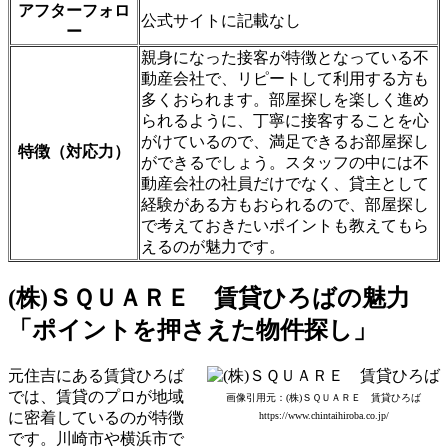
アフターフォロ
公式サイトに記載なし
ー
親身になった接客が特徴となっている不
動産会社で、リピートして利用する方も
多くおられます。部屋探しを楽しく進め
られるように、丁寧に接客することを心
がけているので、満足できるお部屋探し
特徴（対応力）
ができるでしょう。スタッフの中には不
動産会社の社員だけでなく、貸主として
経験がある方もおられるので、部屋探し
で考えておきたいポイントも教えてもら
えるのが魅力です。
(株)ＳＱＵＡＲＥ 賃貸ひろばの魅力
「ポイントを押さえた物件探し」
元住吉にある賃貸ひろば
では、賃貸のプロが地域
画像引用元：(株)ＳＱＵＡＲＥ 賃貸ひろば
に密着しているのが特徴
https://www.chintaihiroba.co.jp/
です。川崎市や横浜市で