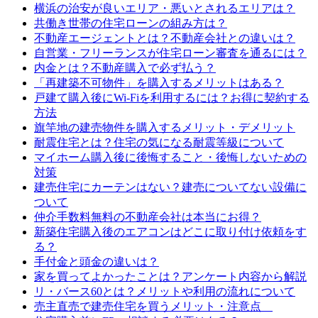
横浜の治安が良いエリア・悪いとされるエリアは？
共働き世帯の住宅ローンの組み方は？
不動産エージェントとは？不動産会社との違いは？
自営業・フリーランスが住宅ローン審査を通るには？
内金とは？不動産購入で必ず払う？
「再建築不可物件」を購入するメリットはある？
戸建て購入後にWi-Fiを利用するには？お得に契約する
方法
旗竿地の建売物件を購入するメリット・デメリット
耐震住宅とは？住宅の気になる耐震等級について
マイホーム購入後に後悔すること・後悔しないための
対策
建売住宅にカーテンはない？建売についてない設備に
ついて
仲介手数料無料の不動産会社は本当にお得？
新築住宅購入後のエアコンはどこに取り付け依頼をす
る？
手付金と頭金の違いは？
家を買ってよかったことは？アンケート内容から解説
リ・バース60とは？メリットや利用の流れについて
売主直売で建売住宅を買うメリット・注意点