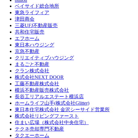
billion
ベイサイド総合地所
東急ライフィア
津田商会
三菱UFJ不動産販売
共和住宅販売
エフホーム
東日本ハウジング
京急不動産
クリエイティブハウジング
まるごと不動産
クラン株式会社
株式会社NEXT DOOR
工藤不動産株式会社
横浜不動産販売株式会社
長谷工リアルエステート横浜店
ホームライフ山手(株式会社Glitter)
東日本住宅株式会社 金沢シーサイド営業所
株式会社リビングファースト
住まい広場（株式会社中央住宅）
テクネ売却専門不動産
タクエーホーム