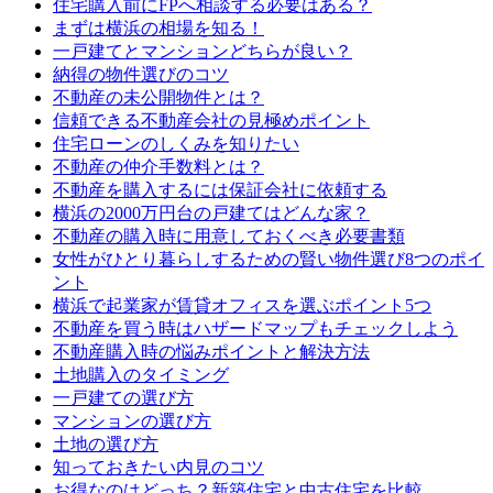
住宅購入前にFPへ相談する必要はある？
まずは横浜の相場を知る！
一戸建てとマンションどちらが良い？
納得の物件選びのコツ
不動産の未公開物件とは？
信頼できる不動産会社の見極めポイント
住宅ローンのしくみを知りたい
不動産の仲介手数料とは？
不動産を購入するには保証会社に依頼する
横浜の2000万円台の戸建てはどんな家？
不動産の購入時に用意しておくべき必要書類
女性がひとり暮らしするための賢い物件選び8つのポイ
ント
横浜で起業家が賃貸オフィスを選ぶポイント5つ
不動産を買う時はハザードマップもチェックしよう
不動産購入時の悩みポイントと解決方法
土地購入のタイミング
一戸建ての選び方
マンションの選び方
土地の選び方
知っておきたい内見のコツ
お得なのはどっち？新築住宅と中古住宅を比較