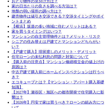
おとり物件の見分け方は？
家の日当たりの良さを調べる方法は？
地盤の弱い場所の調べ方は？
建売物件は値引き交渉できる？交渉タイミングやポイ
ントまとめ
【横浜】坂道の多い地域に住むメリットはある？
家を買うタイミングはいつ？
マンションの自主管理物件とは？メリット・リスク
シニアの住み替えは戸建てとマンションどちらがい
い？
【戸建て購入】現状渡しのメリット・デメリット
住宅ローンの未払利息の問題と対策について
【購入前の注意点】マンション修繕積立金の値上げの
原因は？
中古戸建て購入前にホームインスペクションは行うべ
き？
エコキューブとは？【マンション・アパート購入基礎
知識】
【2027年】瀬谷区・旭区への都市開発で住宅購入に影
響は？
【2026年】円安で家は買うべき？ローンの組み方につ
いて