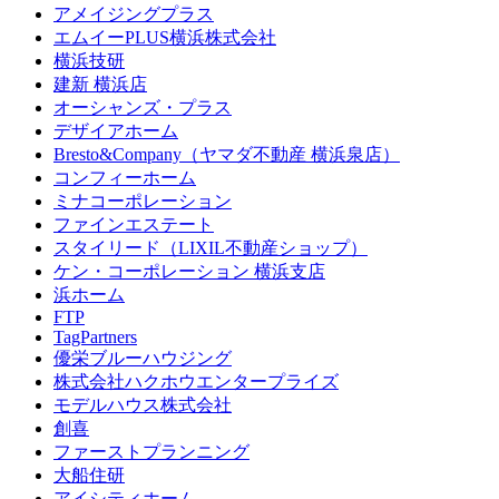
アメイジングプラス
エムイーPLUS横浜株式会社
横浜技研
建新 横浜店
オーシャンズ・プラス
デザイアホーム
Bresto&Company（ヤマダ不動産 横浜泉店）
コンフィーホーム
ミナコーポレーション
ファインエステート
スタイリード（LIXIL不動産ショップ）
ケン・コーポレーション 横浜支店
浜ホーム
FTP
TagPartners
優栄ブルーハウジング
株式会社ハクホウエンタープライズ
モデルハウス株式会社
創喜
ファーストプランニング
大船住研
アイシティホーム