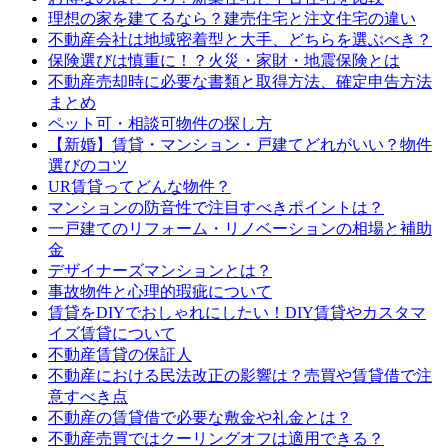
理想の家を建てるなら？建売住宅と注文住宅の違い
不動産会社は地域密着型と大手、どちらを選ぶべき？
保険選びは慎重に！？火災・家財・地震保険とは
不動産売却時に必要な書類と取得方法、確定申告方法
まとめ
ペット可・相談可物件の探し方
【新婚】賃貸・マンション・戸建てどれがいい？物件
選びのコツ
UR賃貸ってどんな物件？
マンションの防音性で注目すべきポイントは？
一戸建てのリフォーム・リノベーションの相場と補助
金
デザイナーズマンションとは？
事故物件と心理的瑕疵について
賃貸をDIYでおしゃれにしたい！DIY賃貸やカスタマ
イズ賃貸について
不動産賃貸の保証人
不動産における民法改正の影響は？売買や賃貸借で注
意すべき点
不動産の賃貸借で必要な敷金や礼金とは？
不動産売買ではクーリングオフは適用できる？