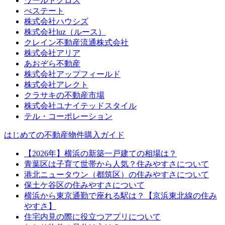
ワールドクロス
べステート
株式会社ハウシズ
株式会社luz（ルース）
クレイン不動産流通株式会社
株式会社アリア
あおぞら不動産
株式会社アップフィールド
株式会社アレクト
クラサキの不動産市場
株式会社ユナイテッドスタイル
テル・コーポレーション
はじめての不動産物件購入ガイド
【2026年】横浜の新築一戸建ての相場は？
青葉区は子育て世帯から人気？住みやすさについて
港北ニュータウン（都筑区）の住みやすさについて
保土ケ谷区の住みやすさについて
横浜から東京通勤で座れる駅は？【京浜東北線の住み
やすさ】
住宅内見の際に役立つアプリについて