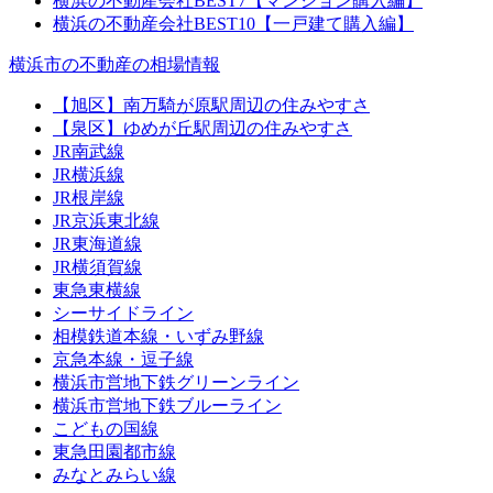
横浜の不動産会社BEST7【マンション購入編】
横浜の不動産会社BEST10【一戸建て購入編】
横浜市の不動産の相場情報
【旭区】南万騎が原駅周辺の住みやすさ
【泉区】ゆめが丘駅周辺の住みやすさ
JR南武線
JR横浜線
JR根岸線
JR京浜東北線
JR東海道線
JR横須賀線
東急東横線
シーサイドライン
相模鉄道本線・いずみ野線
京急本線・逗子線
横浜市営地下鉄グリーンライン
横浜市営地下鉄ブルーライン
こどもの国線
東急田園都市線
みなとみらい線