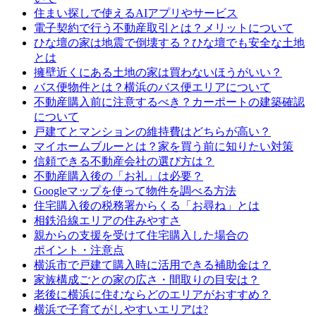
住まい探しで使えるAIアプリやサービス
電子契約で行う不動産取引とは？メリットについて
ひな壇の家は地震で倒壊する？ひな壇でも安全な土地
とは
擁壁近くにある土地の家は買わないほうがいい？
バス便物件とは？横浜のバス便エリアについて
不動産購入前に注意するべき？カーポートの建築確認
について
戸建てとマンションの維持費はどちらが高い？
マイホームブルーとは？家を買う前に知りたい対策
信頼できる不動産会社の選び方は？
不動産購入後の「お礼」は必要？
Googleマップを使って物件を調べる方法
住宅購入後の税務署からくる「お尋ね」とは
相鉄沿線エリアの住みやすさ
親からの支援を受けて住宅購入した場合の
ポイント・注意点
横浜市で戸建て購入時に活用できる補助金は？
家族構成ごとの家の広さ・間取りの目安は？
老後に横浜に住むならどのエリアがおすすめ？
横浜で子育てがしやすいエリアは?