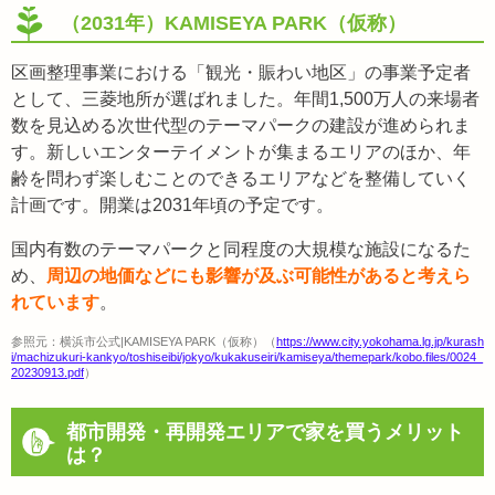
（2031年）KAMISEYA PARK（仮称）
区画整理事業における「観光・賑わい地区」の事業予定者
として、三菱地所が選ばれました。年間1,500万人の来場者
数を見込める次世代型のテーマパークの建設が進められま
す。新しいエンターテイメントが集まるエリアのほか、年
齢を問わず楽しむことのできるエリアなどを整備していく
計画です。開業は2031年頃の予定です。
国内有数のテーマパークと同程度の大規模な施設になるた
め、
周辺の地価などにも影響が及ぶ可能性があると考えら
れています
。
参照元：横浜市公式|KAMISEYA PARK（仮称）（
https://www.city.yokohama.lg.jp/kurash
i/machizukuri-kankyo/toshiseibi/jokyo/kukakuseiri/kamiseya/themepark/kobo.files/0024_
20230913.pdf
）
都市開発・再開発エリアで家を買うメリット
は？