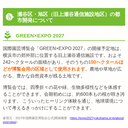
瀬谷区・旭区（旧上瀬谷通信施設地区）の都
市開発について
GREEN×EXPO 2027
国際園芸博覧会「GREEN×EXPO 2027」の開催予定地は、
横浜市の郊外部に位置する旧上瀬谷通信施設です。およそ
242ヘクタールの面積があり、そのうちの
100ヘクタールほ
どが博覧会用の区域として使用されます
。農地や草地が広
がる、豊かな自然資本が残る土地です。
博覧会では、四季折々の花や緑、生物多様性などを体感す
ることができます。会期初めには、約600本もの桜が咲き誇
ります。 こういったヒーリング体験を通じ、地球環境につ
いて考えるきっかけにすることができます。
参照元：2027年国際園芸博覧会公式|開催概要（
https://expo2027yokohama.or.jp/about/
overview/
）