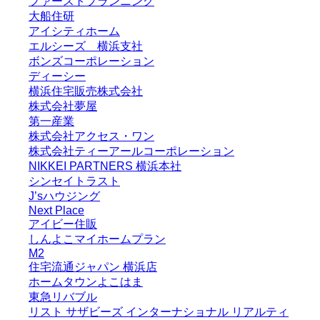
ファーストプランニング
大船住研
アイシティホーム
エルシーズ 横浜支社
ボンズコーポレーション
ディーシー
横浜住宅販売株式会社
株式会社夢屋
第一産業
株式会社アクセス・ワン
株式会社ティーアールコーポレーション
NIKKEI PARTNERS 横浜本社
シンセイトラスト
J’sハウジング
Next Place
アイビー住販
しんよこマイホームプラン
M2
住宅流通ジャパン 横浜店
ホームタウンよこはま
東急リバブル
リスト サザビーズ インターナショナル リアルティ