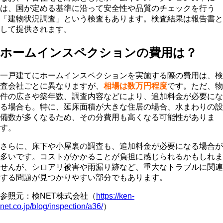
は、国が定める基準に沿って安全性や品質のチェックを行う
「建物状況調査」という検査もあります。検査結果は報告書と
して提供されます。
ホームインスペクションの費用は？
一戸建てにホームインスペクションを実施する際の費用は、検
査会社ごとに異なりますが、
相場は数万円程度
です。ただ、物
件の広さや築年数、調査内容などにより、追加料金が必要にな
る場合も。特に、延床面積が大きな住居の場合、水まわりの設
備数が多くなるため、その分費用も高くなる可能性がありま
す。
さらに、床下や小屋裏の調査も、追加料金が必要になる場合が
多いです。コストがかかることが負担に感じられるかもしれま
せんが、シロアリ被害や雨漏り跡など、重大なトラブルに関連
する問題が見つかりやすい部分でもあります。
参照元：検NET株式会社（
https://ken-
net.co.jp/blog/inspection/a36/
）