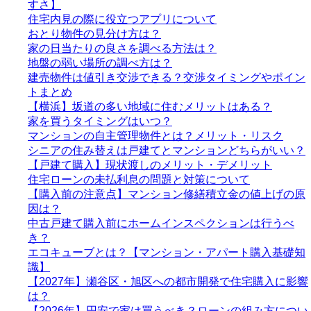
すさ】
住宅内見の際に役立つアプリについて
おとり物件の見分け方は？
家の日当たりの良さを調べる方法は？
地盤の弱い場所の調べ方は？
建売物件は値引き交渉できる？交渉タイミングやポイン
トまとめ
【横浜】坂道の多い地域に住むメリットはある？
家を買うタイミングはいつ？
マンションの自主管理物件とは？メリット・リスク
シニアの住み替えは戸建てとマンションどちらがいい？
【戸建て購入】現状渡しのメリット・デメリット
住宅ローンの未払利息の問題と対策について
【購入前の注意点】マンション修繕積立金の値上げの原
因は？
中古戸建て購入前にホームインスペクションは行うべ
き？
エコキューブとは？【マンション・アパート購入基礎知
識】
【2027年】瀬谷区・旭区への都市開発で住宅購入に影響
は？
【2026年】円安で家は買うべき？ローンの組み方につい