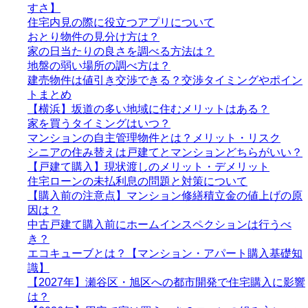
すさ】
住宅内見の際に役立つアプリについて
おとり物件の見分け方は？
家の日当たりの良さを調べる方法は？
地盤の弱い場所の調べ方は？
建売物件は値引き交渉できる？交渉タイミングやポイン
トまとめ
【横浜】坂道の多い地域に住むメリットはある？
家を買うタイミングはいつ？
マンションの自主管理物件とは？メリット・リスク
シニアの住み替えは戸建てとマンションどちらがいい？
【戸建て購入】現状渡しのメリット・デメリット
住宅ローンの未払利息の問題と対策について
【購入前の注意点】マンション修繕積立金の値上げの原
因は？
中古戸建て購入前にホームインスペクションは行うべ
き？
エコキューブとは？【マンション・アパート購入基礎知
識】
【2027年】瀬谷区・旭区への都市開発で住宅購入に影響
は？