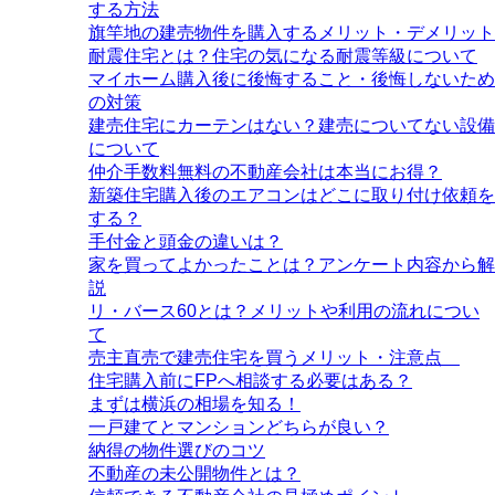
する方法
旗竿地の建売物件を購入するメリット・デメリット
耐震住宅とは？住宅の気になる耐震等級について
マイホーム購入後に後悔すること・後悔しないため
の対策
建売住宅にカーテンはない？建売についてない設備
について
仲介手数料無料の不動産会社は本当にお得？
新築住宅購入後のエアコンはどこに取り付け依頼を
する？
手付金と頭金の違いは？
家を買ってよかったことは？アンケート内容から解
説
リ・バース60とは？メリットや利用の流れについ
て
売主直売で建売住宅を買うメリット・注意点
住宅購入前にFPへ相談する必要はある？
まずは横浜の相場を知る！
一戸建てとマンションどちらが良い？
納得の物件選びのコツ
不動産の未公開物件とは？