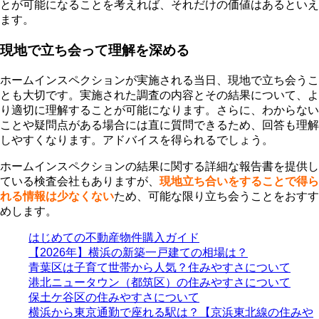
とが可能になることを考えれば、それだけの価値はあるといえ
ます。
現地で立ち会って理解を深める
ホームインスペクションが実施される当日、現地で立ち会うこ
とも大切です。実施された調査の内容とその結果について、よ
り適切に理解することが可能になります。さらに、わからない
ことや疑問点がある場合には直に質問できるため、回答も理解
しやすくなります。アドバイスを得られるでしょう。
ホームインスペクションの結果に関する詳細な報告書を提供し
ている検査会社もありますが、
現地立ち合いをすることで得ら
れる情報は少なくない
ため、可能な限り立ち会うことをおすす
めします。
はじめての不動産物件購入ガイド
【2026年】横浜の新築一戸建ての相場は？
青葉区は子育て世帯から人気？住みやすさについて
港北ニュータウン（都筑区）の住みやすさについて
保土ケ谷区の住みやすさについて
横浜から東京通勤で座れる駅は？【京浜東北線の住みや