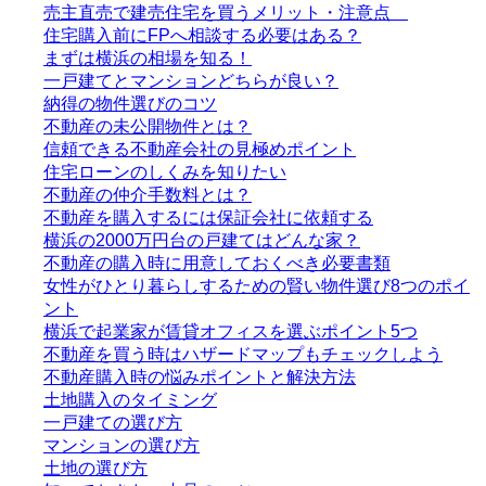
売主直売で建売住宅を買うメリット・注意点
住宅購入前にFPへ相談する必要はある？
まずは横浜の相場を知る！
一戸建てとマンションどちらが良い？
納得の物件選びのコツ
不動産の未公開物件とは？
信頼できる不動産会社の見極めポイント
住宅ローンのしくみを知りたい
不動産の仲介手数料とは？
不動産を購入するには保証会社に依頼する
横浜の2000万円台の戸建てはどんな家？
不動産の購入時に用意しておくべき必要書類
女性がひとり暮らしするための賢い物件選び8つのポイ
ント
横浜で起業家が賃貸オフィスを選ぶポイント5つ
不動産を買う時はハザードマップもチェックしよう
不動産購入時の悩みポイントと解決方法
土地購入のタイミング
一戸建ての選び方
マンションの選び方
土地の選び方