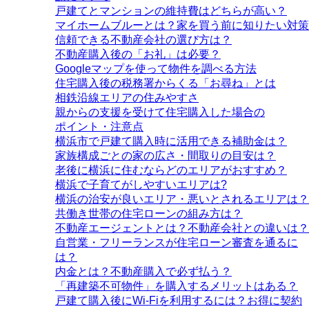
戸建てとマンションの維持費はどちらが高い？
マイホームブルーとは？家を買う前に知りたい対策
信頼できる不動産会社の選び方は？
不動産購入後の「お礼」は必要？
Googleマップを使って物件を調べる方法
住宅購入後の税務署からくる「お尋ね」とは
相鉄沿線エリアの住みやすさ
親からの支援を受けて住宅購入した場合の
ポイント・注意点
横浜市で戸建て購入時に活用できる補助金は？
家族構成ごとの家の広さ・間取りの目安は？
老後に横浜に住むならどのエリアがおすすめ？
横浜で子育てがしやすいエリアは?
横浜の治安が良いエリア・悪いとされるエリアは？
共働き世帯の住宅ローンの組み方は？
不動産エージェントとは？不動産会社との違いは？
自営業・フリーランスが住宅ローン審査を通るに
は？
内金とは？不動産購入で必ず払う？
「再建築不可物件」を購入するメリットはある？
戸建て購入後にWi-Fiを利用するには？お得に契約