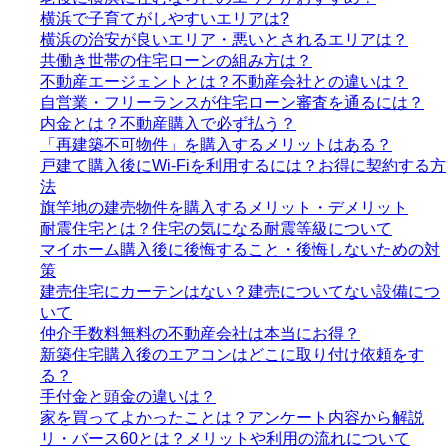
横浜で子育てがしやすいエリアは?
横浜の治安が良いエリア・悪いとされるエリアは？
共働き世帯の住宅ローンの組み方は？
不動産エージェントとは？不動産会社との違いは？
自営業・フリーランスが住宅ローン審査を通るには？
内金とは？不動産購入で必ず払う？
「再建築不可物件」を購入するメリットはある？
戸建て購入後にWi-Fiを利用するには？お得に契約する方
法
旗竿地の建売物件を購入するメリット・デメリット
耐震住宅とは？住宅の気になる耐震等級について
マイホーム購入後に後悔すること・後悔しないための対
策
建売住宅にカーテンはない？建売についてない設備につ
いて
仲介手数料無料の不動産会社は本当にお得？
新築住宅購入後のエアコンはどこに取り付け依頼をす
る？
手付金と頭金の違いは？
家を買ってよかったことは？アンケート内容から解説
リ・バース60とは？メリットや利用の流れについて