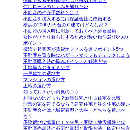
信頼できる不動産会社の見極めポイント
住宅ローンのしくみを知りたい
不動産の仲介手数料とは？
不動産を購入するには保証会社に依頼する
横浜の2000万円台の戸建てはどんな家？
不動産の購入時に用意しておくべき必要書類
女性がひとり暮らしするための賢い物件選び8つの
ポイント
横浜で起業家が賃貸オフィスを選ぶポイント5つ
不動産を買う時はハザードマップもチェックしよう
不動産購入時の悩みポイントと解決方法
土地購入のタイミング
一戸建ての選び方
マンションの選び方
土地の選び方
知っておきたい内見のコツ
お得なのはどっち？新築住宅と中古住宅を比較
理想の家を建てるなら？建売住宅と注文住宅の違い
不動産会社は地域密着型と大手、どちらを選ぶべ
き？
保険選びは慎重に！？火災・家財・地震保険とは
不動産売却時に必要な書類と取得方法、確定申告方