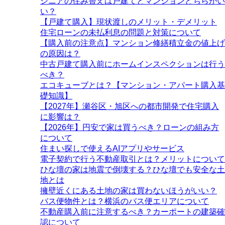
シニアの住み替えは戸建てとマンションどちらがい
い？
【戸建て購入】現状渡しのメリット・デメリット
住宅ローンの未払利息の問題と対策について
【購入前の注意点】マンション修繕積立金の値上げ
の原因は？
中古戸建て購入前にホームインスペクションは行う
べき？
エコキューブとは？【マンション・アパート購入基
礎知識】
【2027年】瀬谷区・旭区への都市開発で住宅購入
に影響は？
【2026年】円安で家は買うべき？ローンの組み方
について
住まい探しで使えるAIアプリやサービス
電子契約で行う不動産取引とは？メリットについて
ひな壇の家は地震で倒壊する？ひな壇でも安全な土
地とは
擁壁近くにある土地の家は買わないほうがいい？
バス便物件とは？横浜のバス便エリアについて
不動産購入前に注意するべき？カーポートの建築確
認について