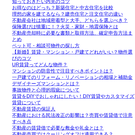
知っておきたい内見のコツ
お得なのはどっち？新築住宅と中古住宅を比較
理想の家を建てるなら？建売住宅と注文住宅の違い
不動産会社は地域密着型と大手、どちらを選ぶべき？
保険選びは慎重に！？火災・家財・地震保険とは
不動産売却時に必要な書類と取得方法、確定申告方法ま
とめ
ペット可・相談可物件の探し方
【新婚】賃貸・マンション・戸建てどれがいい？物件選
びのコツ
UR賃貸ってどんな物件？
マンションの防音性で注目すべきポイントは？
一戸建てのリフォーム・リノベーションの相場と補助金
デザイナーズマンションとは？
事故物件と心理的瑕疵について
賃貸をDIYでおしゃれにしたい！DIY賃貸やカスタマイズ
賃貸について
不動産賃貸の保証人
不動産における民法改正の影響は？売買や賃貸借で注意
すべき点
不動産の賃貸借で必要な敷金や礼金とは？
不動産売買ではクーリングオフは適用できる？