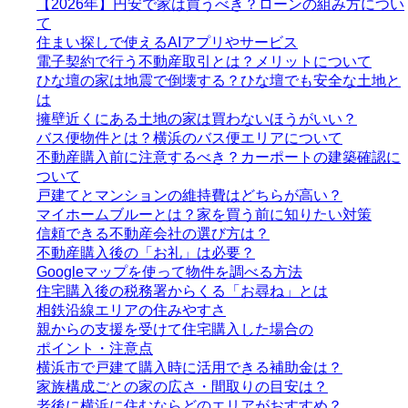
【2026年】円安で家は買うべき？ローンの組み方につい
て
住まい探しで使えるAIアプリやサービス
電子契約で行う不動産取引とは？メリットについて
ひな壇の家は地震で倒壊する？ひな壇でも安全な土地と
は
擁壁近くにある土地の家は買わないほうがいい？
バス便物件とは？横浜のバス便エリアについて
不動産購入前に注意するべき？カーポートの建築確認に
ついて
戸建てとマンションの維持費はどちらが高い？
マイホームブルーとは？家を買う前に知りたい対策
信頼できる不動産会社の選び方は？
不動産購入後の「お礼」は必要？
Googleマップを使って物件を調べる方法
住宅購入後の税務署からくる「お尋ね」とは
相鉄沿線エリアの住みやすさ
親からの支援を受けて住宅購入した場合の
ポイント・注意点
横浜市で戸建て購入時に活用できる補助金は？
家族構成ごとの家の広さ・間取りの目安は？
老後に横浜に住むならどのエリアがおすすめ？