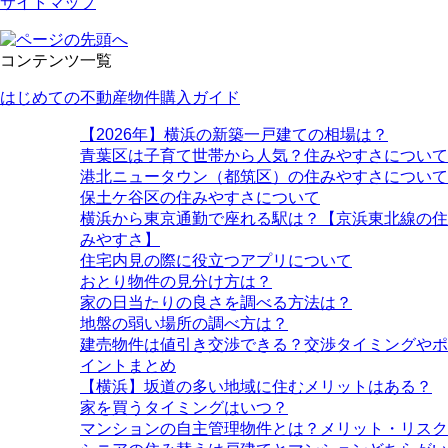
サイトマップ
コンテンツ一覧
はじめての不動産物件購入ガイド
【2026年】横浜の新築一戸建ての相場は？
青葉区は子育て世帯から人気？住みやすさについて
港北ニュータウン（都筑区）の住みやすさについて
保土ケ谷区の住みやすさについて
横浜から東京通勤で座れる駅は？【京浜東北線の住
みやすさ】
住宅内見の際に役立つアプリについて
おとり物件の見分け方は？
家の日当たりの良さを調べる方法は？
地盤の弱い場所の調べ方は？
建売物件は値引き交渉できる？交渉タイミングやポ
イントまとめ
【横浜】坂道の多い地域に住むメリットはある？
家を買うタイミングはいつ？
マンションの自主管理物件とは？メリット・リスク