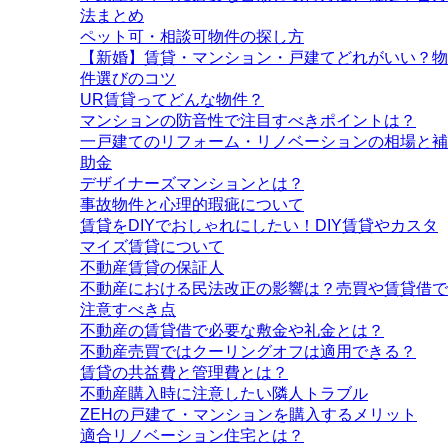
法まとめ
ペット可・相談可物件の探し方
【新婚】賃貸・マンション・戸建てどれがいい？物
件選びのコツ
UR賃貸ってどんな物件？
マンションの防音性で注目すべきポイントは？
一戸建てのリフォーム・リノベーションの相場と補
助金
デザイナーズマンションとは？
事故物件と心理的瑕疵について
賃貸をDIYでおしゃれにしたい！DIY賃貸やカスタ
マイズ賃貸について
不動産賃貸の保証人
不動産における民法改正の影響は？売買や賃貸借で
注意すべき点
不動産の賃貸借で必要な敷金や礼金とは？
不動産売買ではクーリングオフは適用できる？
賃貸の共益費と管理費とは？
不動産購入時に注意したい隣人トラブル
ZEHの戸建て・マンションを購入するメリット
適合リノベーション住宅とは？