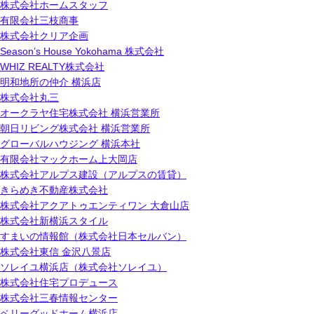
株式会社ホームスタッフ
有限会社三枝商事
株式会社クリア企画
Season’s House Yokohama 株式会社
WHIZ REALTY株式会社
明和地所の仲介 横浜店
株式会社丸三
オークラヤ住宅株式会社 横浜営業所
朝日リビング株式会社 横浜営業所
グローバルハウジング 横浜本社
有限会社マックホーム上大岡店
株式会社アルプス建設（アルプスの賃貸）
きらめき不動産株式会社
株式会社アクアトゥエンティワン 大倉山店
株式会社新横浜スタイル
すまいの情報館（株式会社日本セルバン）
株式会社東信 金沢八景店
ソレイユ横浜店（株式会社ソレイユ）
株式会社住宅プロデュース
株式会社三春情報センター
ベリーグッドホーム横浜店