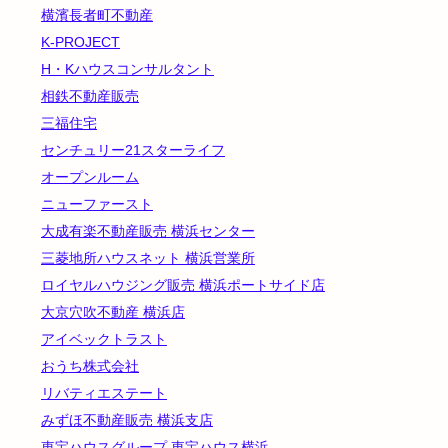
横濱長者町不動産
K-PROJECT
H・Kハウスコンサルタント
相鉄不動産販売
三福住宅
センチュリー21スターライフ
オープンルーム
ニューファースト
大成有楽不動産販売 横浜センター
三菱地所ハウスネット 横浜営業所
ロイヤルハウジング販売 横浜ポートサイド店
大京穴吹不動産 横浜店
アイベックトラスト
おうち株式会社
リバティエステート
みずほ不動産販売 横浜支店
東宝ハウスグループ 東宝ハウス横浜