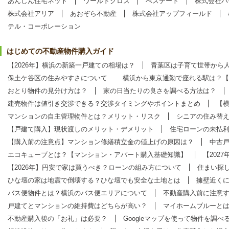
あんしん住宅ネット
ワールドクロス
べステート
株式会社ハ
株式会社アリア
あおぞら不動産
株式会社アップフィールド
テル・コーポレーション
はじめての不動産物件購入ガイド
【2026年】横浜の新築一戸建ての相場は？
青葉区は子育て世帯から
保土ケ谷区の住みやすさについて
横浜から東京通勤で座れる駅は？【
おとり物件の見分け方は？
家の日当たりの良さを調べる方法は？
建売物件は値引き交渉できる？交渉タイミングやポイントまとめ
【
マンションの自主管理物件とは？メリット・リスク
シニアの住み替
【戸建て購入】現状渡しのメリット・デメリット
住宅ローンの未払
【購入前の注意点】マンション修繕積立金の値上げの原因は？
中古
エコキューブとは？【マンション・アパート購入基礎知識】
【202
【2026年】円安で家は買うべき？ローンの組み方について
住まい探し
ひな壇の家は地震で倒壊する？ひな壇でも安全な土地とは
擁壁近く
バス便物件とは？横浜のバス便エリアについて
不動産購入前に注意
戸建てとマンションの維持費はどちらが高い？
マイホームブルーと
不動産購入後の「お礼」は必要？
Googleマップを使って物件を調べ