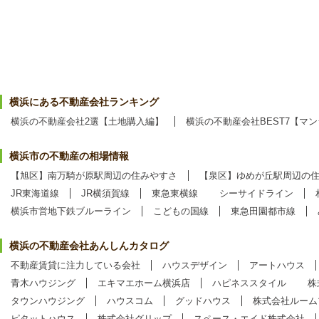
横浜にある不動産会社ランキング
横浜の不動産会社2選【土地購入編】
横浜の不動産会社BEST7【マ
横浜市の不動産の相場情報
【旭区】南万騎が原駅周辺の住みやすさ
【泉区】ゆめが丘駅周辺の
JR東海道線
JR横須賀線
東急東横線
シーサイドライン
横浜市営地下鉄ブルーライン
こどもの国線
東急田園都市線
横浜の不動産会社あんしんカタログ
不動産賃貸に注力している会社
ハウスデザイン
アートハウス
青木ハウジング
エキマエホーム横浜店
ハピネススタイル
株
タウンハウジング
ハウスコム
グッドハウス
株式会社ルーム
ピタットハウス
株式会社グリップ
スペース・エイド株式会社