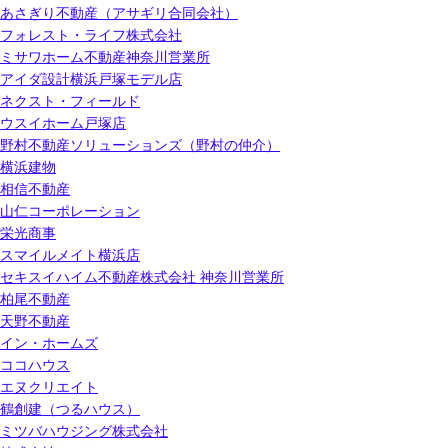
あさぎり不動産（アサギリ合同会社）
フォレスト・ライフ株式会社
ミサワホーム不動産神奈川営業所
アイダ設計横浜戸塚モデル店
ネクスト・フィールド
ウスイホーム戸塚店
野村不動産ソリューションズ（野村の仲介）
横浜建物
相信不動産
山仁コーポレーション
栄光商事
スマイルメイト横浜店
セキスイハイム不動産株式会社 神奈川営業所
柏尾不動産
天野不動産
イン・ホームズ
ココハウス
エヌクリエイト
鶴創建（つるハウス）
ミツバハウジング株式会社