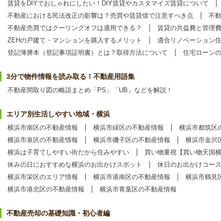
賃貸をDIYでおしゃれにしたい！DIY賃貸やカスタマイズ賃貸について
不動産における民法改正の影響は？売買や賃貸借で注意すべき点
不
不動産売買ではクーリングオフは適用できる？
賃貸の共益費と管理
ZEHの戸建て・マンションを購入するメリット
適合リノベーション
登記簿謄本（登記事項証明書）とは？取得方法について
住宅ローン
3分で物件情報を読み取る！不動産用語集
不動産間取り図の略語まとめ「PS」「UB」などを解説！
エリア別生活しやすい地域・横浜
横浜市南区の不動産情報
横浜市緑区の不動産情報
横浜市都筑区
横浜市泉区の不動産情報
横浜市磯子区の不動産情報
横浜市金沢
横浜は子育てしやすい街だから住みやすい
買い物重視【買い物天国
休みの日におすすめな横浜のお出かけスポット
休日のお出かけコー
横浜市栄区のエリア情報
横浜市港南区の不動産情報
横浜市鶴見
横浜市港北区の不動産情報
横浜市青葉区の不動産情報
不動産売却の基礎知識・初心者編