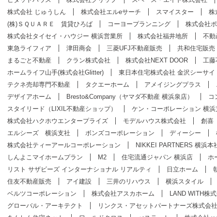
株式会社 じゅうしん
株式会社エルeサーチ
スマイスター
株
(株)ＳＱＵＡＲＥ 賃貸ひろば
コーヨープランニング
株式会社ポ
株式会社タイセイ・ハウジー 横浜営業所
株式会社福井地所
不動
東急ライフィア
津田商会
三菱UFJ不動産販売
共和住宅販売
まるごと不動産
クラン株式会社
株式会社NEXT DOOR
工藤
ホームライフ山手(株式会社Glitter)
東日本住宅株式会社 金沢シーサイ
テクネ売却専門不動産
タクエーホーム
アメイジングプラス
デザイアホーム
Bresto&Company（ヤマダ不動産 横浜泉店）
コ
スタイリード（LIXIL不動産ショップ）
ケン・コーポレーション 横浜
株式会社ハクホウエンタープライズ
モデルハウス株式会社
創喜
エルシーズ 横浜支社
ボンズコーポレーション
ディーシー
株式会社ティーアールコーポレーション
NIKKEI PARTNERS 横浜本
しんよこマイホームプラン
M2
住宅流通ジャパン 横浜店
ホ
リスト サザビーズ インターナショナル リアルティ
日立ホーム
住友不動産販売
アイ建設
三井のリハウス
横浜スタイル
ベルツコーポレーション
株式会社アスカホーム
LAND WITH株
グローバル・アーキテクト
リンクス・アセットパートナーズ株式会