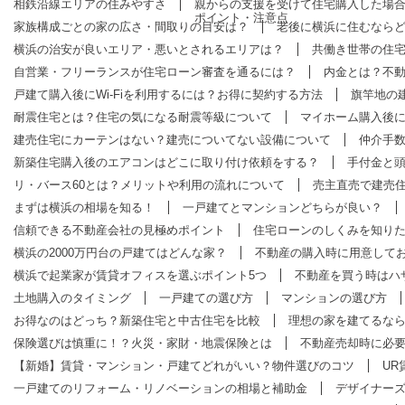
相鉄沿線エリアの住みやすさ
親からの支援を受けて住宅購入した場
ポイント・注意点
家族構成ごとの家の広さ・間取りの目安は？
老後に横浜に住むなら
横浜の治安が良いエリア・悪いとされるエリアは？
共働き世帯の住
自営業・フリーランスが住宅ローン審査を通るには？
内金とは？不
戸建て購入後にWi-Fiを利用するには？お得に契約する方法
旗竿地の
耐震住宅とは？住宅の気になる耐震等級について
マイホーム購入後
建売住宅にカーテンはない？建売についてない設備について
仲介手
新築住宅購入後のエアコンはどこに取り付け依頼をする？
手付金と
リ・バース60とは？メリットや利用の流れについて
売主直売で建売
まずは横浜の相場を知る！
一戸建てとマンションどちらが良い？
信頼できる不動産会社の見極めポイント
住宅ローンのしくみを知り
横浜の2000万円台の戸建てはどんな家？
不動産の購入時に用意して
横浜で起業家が賃貸オフィスを選ぶポイント5つ
不動産を買う時はハ
土地購入のタイミング
一戸建ての選び方
マンションの選び方
お得なのはどっち？新築住宅と中古住宅を比較
理想の家を建てるな
保険選びは慎重に！？火災・家財・地震保険とは
不動産売却時に必
【新婚】賃貸・マンション・戸建てどれがいい？物件選びのコツ
UR
一戸建てのリフォーム・リノベーションの相場と補助金
デザイナー