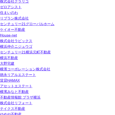
株式会社クラリコ
ゼロアシスト
住まいのわ
リブラン株式会社
センチュリー21グローバルホーム
ケイオー不動産
House-net
株式会社ラビックス
横浜仲介ニジュウゴ
センチュリー21横浜元町不動産
横浜不動産
大野宅建
横濱コーポレーション株式会社
徳永リアルエステート
賃貸HAMAX
アセットエステート
横濱みなと不動産
不動産情報館 プラザ横浜
株式会社リフォート
テイクス不動産
ゆめや不動産