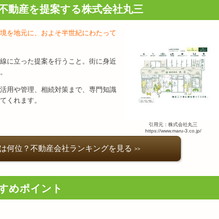
不動産を提案する株式会社丸三
境を地元に、およそ半世紀にわたって
線に立った提案を行うこと。街に身近
。
活用や管理、相続対策まで、専門知識
てくれます。
引用元：株式会社丸三
https://www.maru-3.co.jp/
は何位？不動産会社ランキングを見る
すめポイント