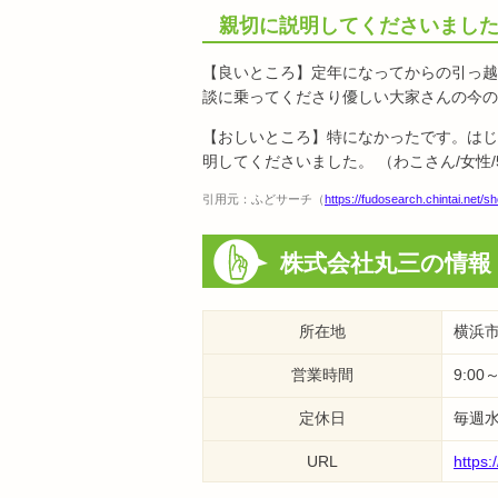
親切に説明してくださいまし
【良いところ】定年になってからの引っ越
談に乗ってくださり優しい大家さんの今の
【おしいところ】特になかったです。はじ
明してくださいました。 （わこさん/女性/
引用元：ふどサーチ（
https://fudosearch.chintai.net/
株式会社丸三の情報
所在地
横浜市
営業時間
9:00～
定休日
毎週水
URL
https: