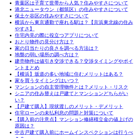
青葉区は子育て世帯から人気？住みやすさについて
港北ニュータウン（都筑区）の住みやすさについて
保土ケ谷区の住みやすさについて
横浜から東京通勤で座れる駅は？【京浜東北線の住み
やすさ】
住宅内見の際に役立つアプリについて
おとり物件の見分け方は？
家の日当たりの良さを調べる方法は？
地盤の弱い場所の調べ方は？
建売物件は値引き交渉できる？交渉タイミングやポイ
ントまとめ
【横浜】坂道の多い地域に住むメリットはある？
家を買うタイミングはいつ？
マンションの自主管理物件とは？メリット・リスク
シニアの住み替えは戸建てとマンションどちらがい
い？
【戸建て購入】現状渡しのメリット・デメリット
住宅ローンの未払利息の問題と対策について
【購入前の注意点】マンション修繕積立金の値上げの
原因は？
中古戸建て購入前にホームインスペクションは行うべ