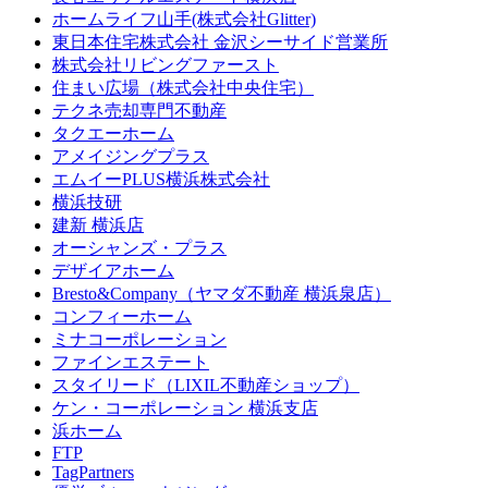
ホームライフ山手(株式会社Glitter)
東日本住宅株式会社 金沢シーサイド営業所
株式会社リビングファースト
住まい広場（株式会社中央住宅）
テクネ売却専門不動産
タクエーホーム
アメイジングプラス
エムイーPLUS横浜株式会社
横浜技研
建新 横浜店
オーシャンズ・プラス
デザイアホーム
Bresto&Company（ヤマダ不動産 横浜泉店）
コンフィーホーム
ミナコーポレーション
ファインエステート
スタイリード（LIXIL不動産ショップ）
ケン・コーポレーション 横浜支店
浜ホーム
FTP
TagPartners