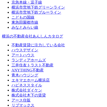
京急本線・逗子線
横浜市営地下鉄グリーンライン
横浜市営地下鉄ブルーライン
こどもの国線
東急田園都市線
みなとみらい線
横浜の不動産会社あんしんカタログ
不動産賃貸に注力している会社
ハウスデザイン
アートハウス
ランディアホームズ
三井住友トラスト不動産
ANYTHING不動産
青木ハウジング
エキマエホーム横浜店
ハピネススタイル
株式会社ダイケン
株式会社木下の賃貸
アース住販
リブマックス