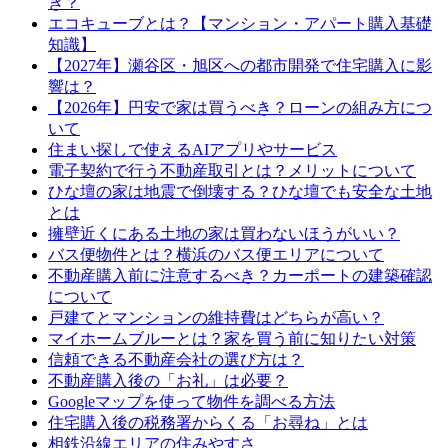
き？
エコキューブとは？【マンション・アパート購入基礎
知識】
【2027年】瀬谷区・旭区への都市開発で住宅購入に影
響は？
【2026年】円安で家は買うべき？ローンの組み方につ
いて
住まい探しで使えるAIアプリやサービス
電子契約で行う不動産取引とは？メリットについて
ひな壇の家は地震で倒壊する？ひな壇でも安全な土地
とは
擁壁近くにある土地の家は買わないほうがいい？
バス便物件とは？横浜のバス便エリアについて
不動産購入前に注意するべき？カーポートの建築確認
について
戸建てとマンションの維持費はどちらが高い？
マイホームブルーとは？家を買う前に知りたい対策
信頼できる不動産会社の選び方は？
不動産購入後の「お礼」は必要？
Googleマップを使って物件を調べる方法
住宅購入後の税務署からくる「お尋ね」とは
相鉄沿線エリアの住みやすさ