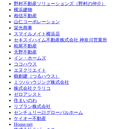
野村不動産ソリューションズ（野村の仲介）
横浜建物
相信不動産
山仁コーポレーション
栄光商事
スマイルメイト横浜店
セキスイハイム不動産株式会社 神奈川営業所
柏尾不動産
天野不動産
イン・ホームズ
ココハウス
エヌクリエイト
鶴創建（つるハウス）
ミツバハウジング株式会社
株式会社クラリコ
ゼロアシスト
住まいのわ
リブラン株式会社
センチュリー21グローバルホーム
ケイオー不動産
House-net