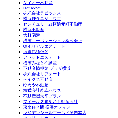
ケイオー不動産
House-net
株式会社ラビックス
横浜仲介ニジュウゴ
センチュリー21横浜元町不動産
横浜不動産
大野宅建
横濱コーポレーション株式会社
徳永リアルエステート
賃貸HAMAX
アセットエステート
横濱みなと不動産
不動産情報館 プラザ横浜
株式会社リフォート
テイクス不動産
ゆめや不動産
株式会社鈴幸ハウス
不動産屋太平プラン
フィールズ青葉台不動産会社
東京住空間 横浜オフィス
レジデンシャルゴールド関内本店