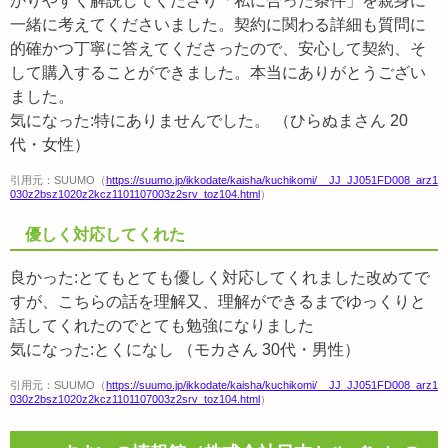
かりやすく解説してくださり「私に合った条件」を親身に
一緒に考えてくださいました。契約に関わる詳細も質問に
的確かつ丁寧に答えてくださったので、安心して契約、そ
して購入することができました。本当にありがとうござい
ました。
気になった:特にありませんでした。 （ひらぬまさん 20
代・女性）
引用元：SUUMO（
https://suumo.jp/ikkodate/kaisha/kuchikomi/__JJ_JJ051FD008_arz1
030z2bsz1020z2kcz1101107003z2srv_toz104.html
）
優しく対応してくれた
良かった:とてもとても優しく対応してくれました改めてで
すが、こちらの話を理解又、理解ができるまでゆっくりと
話してくれたのでとても勉強になりました
気になった:とくになし （モカさん 30代・男性）
引用元：SUUMO（
https://suumo.jp/ikkodate/kaisha/kuchikomi/__JJ_JJ051FD008_arz1
030z2bsz1020z2kcz1101107003z2srv_toz104.html
）