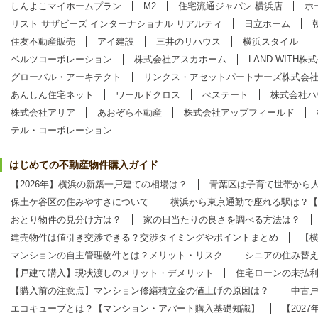
しんよこマイホームプラン
M2
住宅流通ジャパン 横浜店
ホ
リスト サザビーズ インターナショナル リアルティ
日立ホーム
住友不動産販売
アイ建設
三井のリハウス
横浜スタイル
ベルツコーポレーション
株式会社アスカホーム
LAND WITH株
グローバル・アーキテクト
リンクス・アセットパートナーズ株式会
あんしん住宅ネット
ワールドクロス
べステート
株式会社ハ
株式会社アリア
あおぞら不動産
株式会社アップフィールド
テル・コーポレーション
はじめての不動産物件購入ガイド
【2026年】横浜の新築一戸建ての相場は？
青葉区は子育て世帯から
保土ケ谷区の住みやすさについて
横浜から東京通勤で座れる駅は？【
おとり物件の見分け方は？
家の日当たりの良さを調べる方法は？
建売物件は値引き交渉できる？交渉タイミングやポイントまとめ
【
マンションの自主管理物件とは？メリット・リスク
シニアの住み替
【戸建て購入】現状渡しのメリット・デメリット
住宅ローンの未払
【購入前の注意点】マンション修繕積立金の値上げの原因は？
中古
エコキューブとは？【マンション・アパート購入基礎知識】
【202