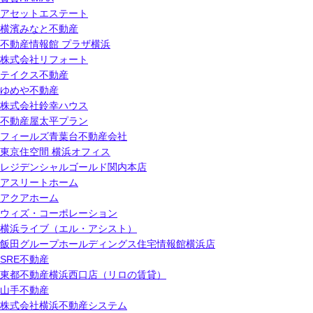
アセットエステート
横濱みなと不動産
不動産情報館 プラザ横浜
株式会社リフォート
テイクス不動産
ゆめや不動産
株式会社鈴幸ハウス
不動産屋太平プラン
フィールズ青葉台不動産会社
東京住空間 横浜オフィス
レジデンシャルゴールド関内本店
アスリートホーム
アクアホーム
ウィズ・コーポレーション
横浜ライブ（エル・アシスト）
飯田グループホールディングス住宅情報館横浜店
SRE不動産
東都不動産横浜西口店（リロの賃貸）
山手不動産
株式会社横浜不動産システム