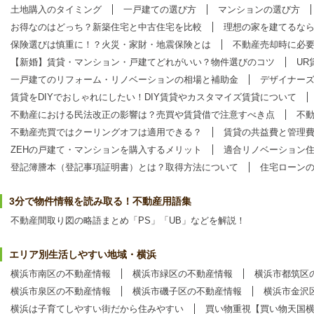
土地購入のタイミング
一戸建ての選び方
マンションの選び方
お得なのはどっち？新築住宅と中古住宅を比較
理想の家を建てるな
保険選びは慎重に！？火災・家財・地震保険とは
不動産売却時に必
【新婚】賃貸・マンション・戸建てどれがいい？物件選びのコツ
UR
一戸建てのリフォーム・リノベーションの相場と補助金
デザイナー
賃貸をDIYでおしゃれにしたい！DIY賃貸やカスタマイズ賃貸について
不動産における民法改正の影響は？売買や賃貸借で注意すべき点
不
不動産売買ではクーリングオフは適用できる？
賃貸の共益費と管理
ZEHの戸建て・マンションを購入するメリット
適合リノベーション
登記簿謄本（登記事項証明書）とは？取得方法について
住宅ローン
3分で物件情報を読み取る！不動産用語集
不動産間取り図の略語まとめ「PS」「UB」などを解説！
エリア別生活しやすい地域・横浜
横浜市南区の不動産情報
横浜市緑区の不動産情報
横浜市都筑区
横浜市泉区の不動産情報
横浜市磯子区の不動産情報
横浜市金沢
横浜は子育てしやすい街だから住みやすい
買い物重視【買い物天国