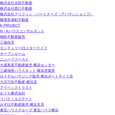
株式会社太田不動産
株式会社西口不動産
株式会社グリフィン・パートナーズ（アパマンショップ）
横濱長者町不動産
K-PROJECT
H・Kハウスコンサルタント
相鉄不動産販売
三福住宅
センチュリー21スターライフ
オープンルーム
ニューファースト
大成有楽不動産販売 横浜センター
三菱地所ハウスネット 横浜営業所
ロイヤルハウジング販売 横浜ポートサイド店
大京穴吹不動産 横浜店
アイベックトラスト
おうち株式会社
リバティエステート
みずほ不動産販売 横浜支店
東宝ハウスグループ 東宝ハウス横浜