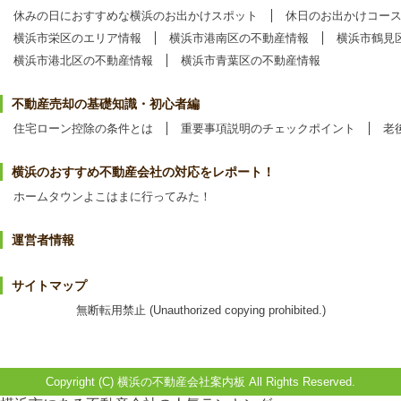
休みの日におすすめな横浜のお出かけスポット
休日のお出かけコー
横浜市栄区のエリア情報
横浜市港南区の不動産情報
横浜市鶴見
横浜市港北区の不動産情報
横浜市青葉区の不動産情報
不動産売却の基礎知識・初心者編
住宅ローン控除の条件とは
重要事項説明のチェックポイント
老
横浜のおすすめ不動産会社の対応をレポート！
ホームタウンよこはまに行ってみた！
運営者情報
サイトマップ
無断転用禁止 (Unauthorized copying prohibited.)
Copyright (C)
横浜の不動産会社案内板
All Rights Reserved.