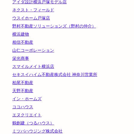
アイダ設計横浜戸塚モデル店
ネクスト・フィールド
ウスイホーム戸塚店
野村不動産ソリューションズ（野村の仲介）
横浜建物
相信不動産
山仁コーポレーション
栄光商事
スマイルメイト横浜店
セキスイハイム不動産株式会社 神奈川営業所
柏尾不動産
天野不動産
イン・ホームズ
ココハウス
エヌクリエイト
鶴創建（つるハウス）
ミツバハウジング株式会社