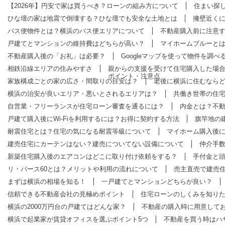
【2026年】円安で家は買うべき？ローンの組み方について
住まい探し
ひな壇の家は地震で倒壊する？ひな壇でも安全な土地とは
擁壁近く
バス便物件とは？横浜のバス便エリアについて
不動産購入前に注意
戸建てとマンションの維持費はどちらが高い？
マイホームブルーと
不動産購入後の「お礼」は必要？
Googleマップを使って物件を調べ
相鉄沿線エリアの住みやすさ
親からの支援を受けて住宅購入した場
ポイント・注意点
家族構成ごとの家の広さ・間取りの目安は？
老後に横浜に住むなら
横浜の治安が良いエリア・悪いとされるエリアは？
共働き世帯の住
自営業・フリーランスが住宅ローン審査を通るには？
内金とは？不
戸建て購入後にWi-Fiを利用するには？お得に契約する方法
旗竿地の
耐震住宅とは？住宅の気になる耐震等級について
マイホーム購入後
建売住宅にカーテンはない？建売についてない設備について
仲介手
新築住宅購入後のエアコンはどこに取り付け依頼をする？
手付金と
リ・バース60とは？メリットや利用の流れについて
売主直売で建売
まずは横浜の相場を知る！
一戸建てとマンションどちらが良い？
信頼できる不動産会社の見極めポイント
住宅ローンのしくみを知り
横浜の2000万円台の戸建てはどんな家？
不動産の購入時に用意して
横浜で起業家が賃貸オフィスを選ぶポイント5つ
不動産を買う時はハ