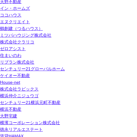
天野不動産
イン・ホームズ
ココハウス
エヌクリエイト
鶴創建（つるハウス）
ミツバハウジング株式会社
株式会社クラリコ
ゼロアシスト
住まいのわ
リブラン株式会社
センチュリー21グローバルホーム
ケイオー不動産
House-net
株式会社ラビックス
横浜仲介ニジュウゴ
センチュリー21横浜元町不動産
横浜不動産
大野宅建
横濱コーポレーション株式会社
徳永リアルエステート
賃貸HAMAX