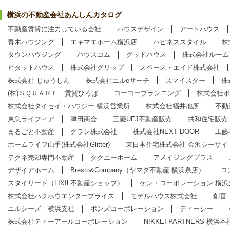
横浜の不動産会社あんしんカタログ
不動産賃貸に注力している会社
ハウスデザイン
アートハウス
青木ハウジング
エキマエホーム横浜店
ハピネススタイル
株
タウンハウジング
ハウスコム
グッドハウス
株式会社ルーム
ピタットハウス
株式会社グリップ
スペース・エイド株式会社
株式会社 じゅうしん
株式会社エルeサーチ
スマイスター
株
(株)ＳＱＵＡＲＥ 賃貸ひろば
コーヨープランニング
株式会社ポ
株式会社タイセイ・ハウジー 横浜営業所
株式会社福井地所
不動
東急ライフィア
津田商会
三菱UFJ不動産販売
共和住宅販売
まるごと不動産
クラン株式会社
株式会社NEXT DOOR
工藤
ホームライフ山手(株式会社Glitter)
東日本住宅株式会社 金沢シーサイ
テクネ売却専門不動産
タクエーホーム
アメイジングプラス
デザイアホーム
Bresto&Company（ヤマダ不動産 横浜泉店）
コ
スタイリード（LIXIL不動産ショップ）
ケン・コーポレーション 横浜
株式会社ハクホウエンタープライズ
モデルハウス株式会社
創喜
エルシーズ 横浜支社
ボンズコーポレーション
ディーシー
株式会社ティーアールコーポレーション
NIKKEI PARTNERS 横浜本