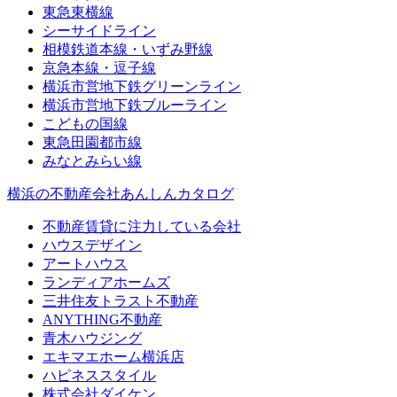
東急東横線
シーサイドライン
相模鉄道本線・いずみ野線
京急本線・逗子線
横浜市営地下鉄グリーンライン
横浜市営地下鉄ブルーライン
こどもの国線
東急田園都市線
みなとみらい線
横浜の不動産会社あんしんカタログ
不動産賃貸に注力している会社
ハウスデザイン
アートハウス
ランディアホームズ
三井住友トラスト不動産
ANYTHING不動産
青木ハウジング
エキマエホーム横浜店
ハピネススタイル
株式会社ダイケン