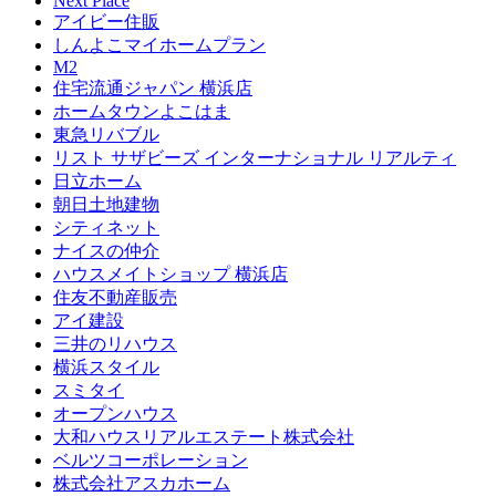
Next Place
アイビー住販
しんよこマイホームプラン
M2
住宅流通ジャパン 横浜店
ホームタウンよこはま
東急リバブル
リスト サザビーズ インターナショナル リアルティ
日立ホーム
朝日土地建物
シティネット
ナイスの仲介
ハウスメイトショップ 横浜店
住友不動産販売
アイ建設
三井のリハウス
横浜スタイル
スミタイ
オープンハウス
大和ハウスリアルエステート株式会社
ベルツコーポレーション
株式会社アスカホーム