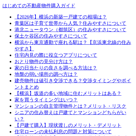
はじめての不動産物件購入ガイド
【2026年】横浜の新築一戸建ての相場は？
青葉区は子育て世帯から人気？住みやすさについて
港北ニュータウン（都筑区）の住みやすさについて
保土ケ谷区の住みやすさについて
横浜から東京通勤で座れる駅は？【京浜東北線の住み
やすさ】
住宅内見の際に役立つアプリについて
おとり物件の見分け方は？
家の日当たりの良さを調べる方法は？
地盤の弱い場所の調べ方は？
建売物件は値引き交渉できる？交渉タイミングやポイ
ントまとめ
【横浜】坂道の多い地域に住むメリットはある？
家を買うタイミングはいつ？
マンションの自主管理物件とは？メリット・リスク
シニアの住み替えは戸建てとマンションどちらがい
い？
【戸建て購入】現状渡しのメリット・デメリット
住宅ローンの未払利息の問題と対策について