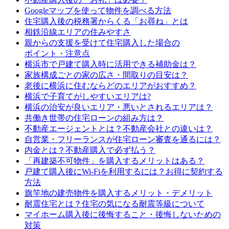
Googleマップを使って物件を調べる方法
住宅購入後の税務署からくる「お尋ね」とは
相鉄沿線エリアの住みやすさ
親からの支援を受けて住宅購入した場合の
ポイント・注意点
横浜市で戸建て購入時に活用できる補助金は？
家族構成ごとの家の広さ・間取りの目安は？
老後に横浜に住むならどのエリアがおすすめ？
横浜で子育てがしやすいエリアは?
横浜の治安が良いエリア・悪いとされるエリアは？
共働き世帯の住宅ローンの組み方は？
不動産エージェントとは？不動産会社との違いは？
自営業・フリーランスが住宅ローン審査を通るには？
内金とは？不動産購入で必ず払う？
「再建築不可物件」を購入するメリットはある？
戸建て購入後にWi-Fiを利用するには？お得に契約する
方法
旗竿地の建売物件を購入するメリット・デメリット
耐震住宅とは？住宅の気になる耐震等級について
マイホーム購入後に後悔すること・後悔しないための
対策