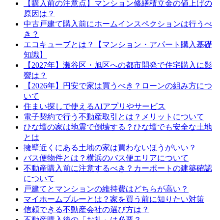
【購入前の注意点】マンション修繕積立金の値上げの
原因は？
中古戸建て購入前にホームインスペクションは行うべ
き？
エコキューブとは？【マンション・アパート購入基礎
知識】
【2027年】瀬谷区・旭区への都市開発で住宅購入に影
響は？
【2026年】円安で家は買うべき？ローンの組み方につ
いて
住まい探しで使えるAIアプリやサービス
電子契約で行う不動産取引とは？メリットについて
ひな壇の家は地震で倒壊する？ひな壇でも安全な土地
とは
擁壁近くにある土地の家は買わないほうがいい？
バス便物件とは？横浜のバス便エリアについて
不動産購入前に注意するべき？カーポートの建築確認
について
戸建てとマンションの維持費はどちらが高い？
マイホームブルーとは？家を買う前に知りたい対策
信頼できる不動産会社の選び方は？
不動産購入後の「お礼」は必要？