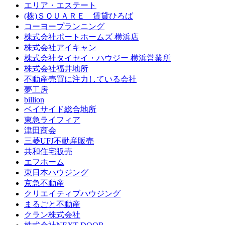
エリア・エステート
(株)ＳＱＵＡＲＥ 賃貸ひろば
コーヨープランニング
株式会社ポートホームズ 横浜店
株式会社アイキャン
株式会社タイセイ・ハウジー 横浜営業所
株式会社福井地所
不動産売買に注力している会社
夢工房
billion
ベイサイド総合地所
東急ライフィア
津田商会
三菱UFJ不動産販売
共和住宅販売
エフホーム
東日本ハウジング
京急不動産
クリエイティブハウジング
まるごと不動産
クラン株式会社