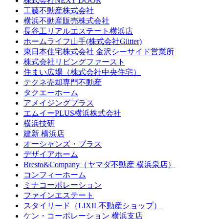
株式会社NEXT DOOR
工藤不動産株式会社
横浜不動産販売株式会社
長谷工リアルエステート横浜店
ホームライフ山手(株式会社Glitter)
東日本住宅株式会社 金沢シーサイド営業所
株式会社リビングファースト
住まい広場（株式会社中央住宅）
テクネ売却専門不動産
タクエーホーム
アメイジングプラス
エムイーPLUS横浜株式会社
横浜技研
建新 横浜店
オーシャンズ・プラス
デザイアホーム
Bresto&Company（ヤマダ不動産 横浜泉店）
コンフィーホーム
ミナコーポレーション
ファインエステート
スタイリード（LIXIL不動産ショップ）
ケン・コーポレーション 横浜支店