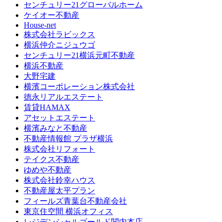
センチュリー21グローバルホーム
ケイオー不動産
House-net
株式会社ラビックス
横浜仲介ニジュウゴ
センチュリー21横浜元町不動産
横浜不動産
大野宅建
横濱コーポレーション株式会社
徳永リアルエステート
賃貸HAMAX
アセットエステート
横濱みなと不動産
不動産情報館 プラザ横浜
株式会社リフォート
テイクス不動産
ゆめや不動産
株式会社鈴幸ハウス
不動産屋太平プラン
フィールズ青葉台不動産会社
東京住空間 横浜オフィス
レジデンシャルゴールド関内本店