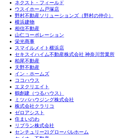
ネクスト・フィールド
ウスイホーム戸塚店
野村不動産ソリューションズ（野村の仲介）
横浜建物
相信不動産
山仁コーポレーション
栄光商事
スマイルメイト横浜店
セキスイハイム不動産株式会社 神奈川営業所
柏尾不動産
天野不動産
イン・ホームズ
ココハウス
エヌクリエイト
鶴創建（つるハウス）
ミツバハウジング株式会社
株式会社クラリコ
ゼロアシスト
住まいのわ
リブラン株式会社
センチュリー21グローバルホーム