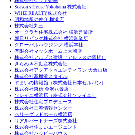
株式会社クリア企画
Season’s House Yokohama 株式会社
WHIZ REALTY株式会社
明和地所の仲介 横浜店
株式会社丸三
オークラヤ住宅株式会社 横浜営業所
朝日リビング株式会社 横浜営業所
グローバルハウジング 横浜本社
有限会社マックホーム上大岡店
株式会社アルプス建設（アルプスの賃貸）
きらめき不動産株式会社
株式会社アクアトゥエンティワン 大倉山店
株式会社新横浜スタイル
すまいの情報館（株式会社日本セルバン）
株式会社東信 金沢八景店
ソレイユ横浜店（株式会社ソレイユ）
株式会社住宅プロデュース
株式会社三春情報センター
ベリーグッドホーム横浜店
リアルパートナーズ株式会社
株式会社住まいエージェント
株式会社ハッピーハウス