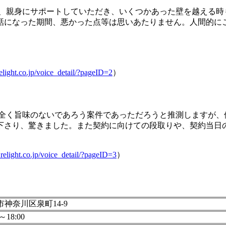
が、親身にサポートしていただき、いくつかあった壁を越える時
話になった期間、悪かった点等は思いあたりません。人間的に
elight.co.jp/voice_detail/?pageID=2
）
は全く旨味のないであろう案件であっただろうと推測しますが、
下さり、驚きました。また契約に向けての段取りや、契約当日
relight.co.jp/voice_detail/?pageID=3
）
市神奈川区泉町14-9
0～18:00