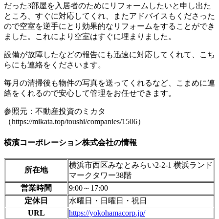
だった
3
部屋を入居者のためにリフォームしたいと申し出た
ところ、すぐに対応してくれ、またアドバイスもくださった
ので空室を逆手にとり効果的なリフォームをすることができ
ました。これにより空室はすぐに埋まりました。
設備が故障したなどの報告にも迅速に対応してくれて、こち
らにも連絡をくださいます。
毎月の清掃後も物件の写真を送ってくれるなど、こまめに連
絡をくれるので安心して管理をお任せできます。
参照元：不動産投資のミカタ
（https://mikata.top/toushi/companies/1506）
横濱コーポレーション株式会社の情報
横浜市西区みなとみらい2-2-1 横浜ランド
所在地
マークタワー38階
営業時間
9:00～17:00
定休日
水曜日・日曜日・祝日
URL
https://yokohamacorp.jp/