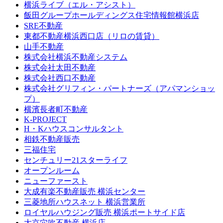
横浜ライブ（エル・アシスト）
飯田グループホールディングス住宅情報館横浜店
SRE不動産
東都不動産横浜西口店（リロの賃貸）
山手不動産
株式会社横浜不動産システム
株式会社太田不動産
株式会社西口不動産
株式会社グリフィン・パートナーズ（アパマンショッ
プ）
横濱長者町不動産
K-PROJECT
H・Kハウスコンサルタント
相鉄不動産販売
三福住宅
センチュリー21スターライフ
オープンルーム
ニューファースト
大成有楽不動産販売 横浜センター
三菱地所ハウスネット 横浜営業所
ロイヤルハウジング販売 横浜ポートサイド店
大京穴吹不動産 横浜店