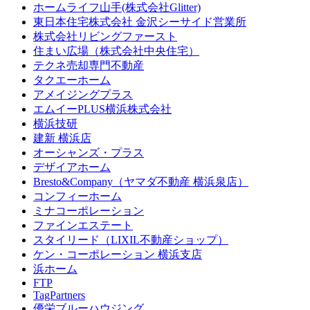
ホームライフ山手(株式会社Glitter)
東日本住宅株式会社 金沢シーサイド営業所
株式会社リビングファースト
住まい広場（株式会社中央住宅）
テクネ売却専門不動産
タクエーホーム
アメイジングプラス
エムイーPLUS横浜株式会社
横浜技研
建新 横浜店
オーシャンズ・プラス
デザイアホーム
Bresto&Company（ヤマダ不動産 横浜泉店）
コンフィーホーム
ミナコーポレーション
ファインエステート
スタイリード（LIXIL不動産ショップ）
ケン・コーポレーション 横浜支店
浜ホーム
FTP
TagPartners
優栄ブルーハウジング