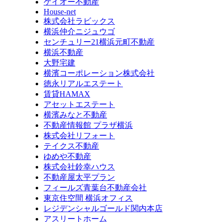
ケイオー不動産
House-net
株式会社ラビックス
横浜仲介ニジュウゴ
センチュリー21横浜元町不動産
横浜不動産
大野宅建
横濱コーポレーション株式会社
徳永リアルエステート
賃貸HAMAX
アセットエステート
横濱みなと不動産
不動産情報館 プラザ横浜
株式会社リフォート
テイクス不動産
ゆめや不動産
株式会社鈴幸ハウス
不動産屋太平プラン
フィールズ青葉台不動産会社
東京住空間 横浜オフィス
レジデンシャルゴールド関内本店
アスリートホーム