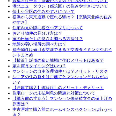
青葉区は子育て世帯から人気？住みやすさについて
港北ニュータウン（都筑区）の住みやすさについて
保土ケ谷区の住みやすさについて
横浜から東京通勤で座れる駅は？【京浜東北線の住み
やすさ】
住宅内見の際に役立つアプリについて
おとり物件の見分け方は？
家の日当たりの良さを調べる方法は？
地盤の弱い場所の調べ方は？
建売物件は値引き交渉できる？交渉タイミングやポイ
ントまとめ
【横浜】坂道の多い地域に住むメリットはある？
家を買うタイミングはいつ？
マンションの自主管理物件とは？メリット・リスク
シニアの住み替えは戸建てとマンションどちらがい
い？
【戸建て購入】現状渡しのメリット・デメリット
住宅ローンの未払利息の問題と対策について
【購入前の注意点】マンション修繕積立金の値上げの
原因は？
中古戸建て購入前にホームインスペクションは行うべ
き？