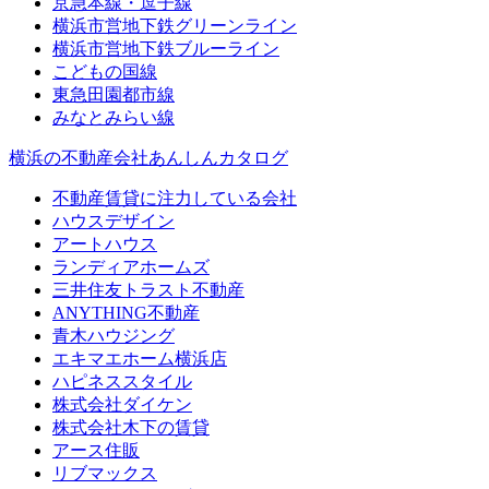
京急本線・逗子線
横浜市営地下鉄グリーンライン
横浜市営地下鉄ブルーライン
こどもの国線
東急田園都市線
みなとみらい線
横浜の不動産会社あんしんカタログ
不動産賃貸に注力している会社
ハウスデザイン
アートハウス
ランディアホームズ
三井住友トラスト不動産
ANYTHING不動産
青木ハウジング
エキマエホーム横浜店
ハピネススタイル
株式会社ダイケン
株式会社木下の賃貸
アース住販
リブマックス