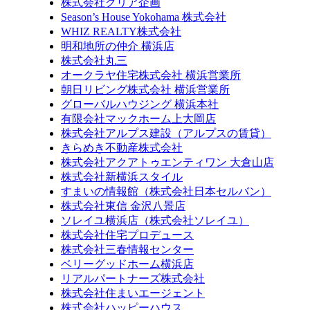
株式会社クリア企画
Season’s House Yokohama 株式会社
WHIZ REALTY株式会社
明和地所の仲介 横浜店
株式会社丸三
オークラヤ住宅株式会社 横浜営業所
朝日リビング株式会社 横浜営業所
グローバルハウジング 横浜本社
有限会社マックホーム上大岡店
株式会社アルプス建設（アルプスの賃貸）
きらめき不動産株式会社
株式会社アクアトゥエンティワン 大倉山店
株式会社新横浜スタイル
すまいの情報館（株式会社日本セルバン）
株式会社東信 金沢八景店
ソレイユ横浜店（株式会社ソレイユ）
株式会社住宅プロデュース
株式会社三春情報センター
ベリーグッドホーム横浜店
リアルパートナーズ株式会社
株式会社住まいエージェント
株式会社ハッピーハウス