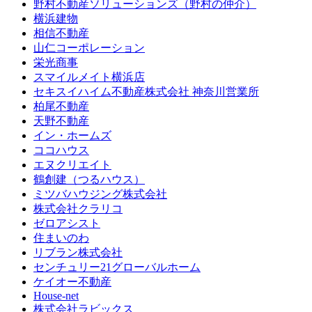
野村不動産ソリューションズ（野村の仲介）
横浜建物
相信不動産
山仁コーポレーション
栄光商事
スマイルメイト横浜店
セキスイハイム不動産株式会社 神奈川営業所
柏尾不動産
天野不動産
イン・ホームズ
ココハウス
エヌクリエイト
鶴創建（つるハウス）
ミツバハウジング株式会社
株式会社クラリコ
ゼロアシスト
住まいのわ
リブラン株式会社
センチュリー21グローバルホーム
ケイオー不動産
House-net
株式会社ラビックス