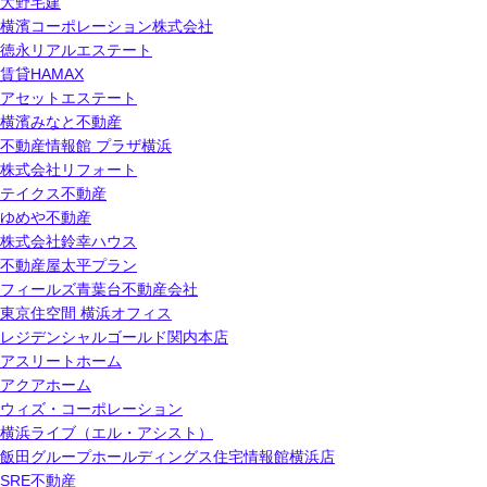
大野宅建
横濱コーポレーション株式会社
徳永リアルエステート
賃貸HAMAX
アセットエステート
横濱みなと不動産
不動産情報館 プラザ横浜
株式会社リフォート
テイクス不動産
ゆめや不動産
株式会社鈴幸ハウス
不動産屋太平プラン
フィールズ青葉台不動産会社
東京住空間 横浜オフィス
レジデンシャルゴールド関内本店
アスリートホーム
アクアホーム
ウィズ・コーポレーション
横浜ライブ（エル・アシスト）
飯田グループホールディングス住宅情報館横浜店
SRE不動産