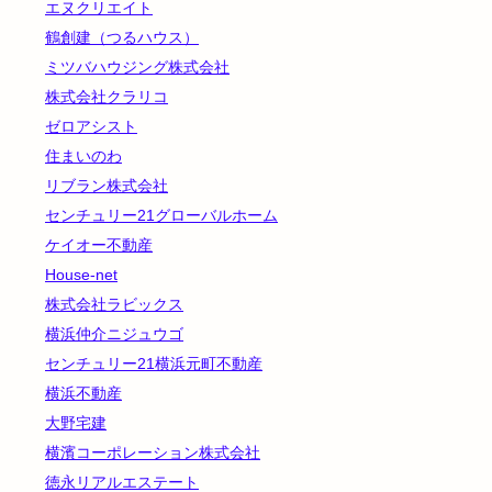
エヌクリエイト
鶴創建（つるハウス）
ミツバハウジング株式会社
株式会社クラリコ
ゼロアシスト
住まいのわ
リブラン株式会社
センチュリー21グローバルホーム
ケイオー不動産
House-net
株式会社ラビックス
横浜仲介ニジュウゴ
センチュリー21横浜元町不動産
横浜不動産
大野宅建
横濱コーポレーション株式会社
徳永リアルエステート