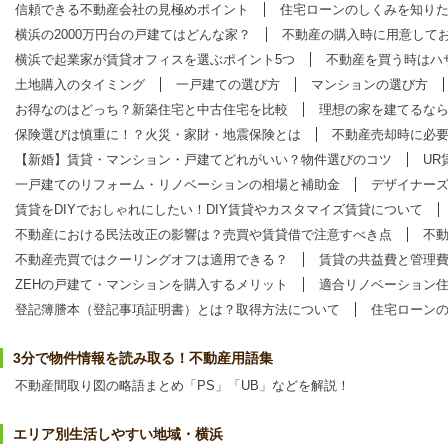
信頼できる不動産会社の見極めポイント
住宅ローンのしくみを知り
横浜の2000万円台の戸建てはどんな家？
不動産の購入時に用意して
横浜で起業家が賃貸オフィスを選ぶポイント5つ
不動産を買う時はハ
土地購入のタイミング
一戸建ての選び方
マンションの選び方
お得なのはどっち？新築住宅と中古住宅を比較
理想の家を建てるな
保険選びは慎重に！？火災・家財・地震保険とは
不動産売却時に必
【新婚】賃貸・マンション・戸建てどれがいい？物件選びのコツ
UR
一戸建てのリフォーム・リノベーションの相場と補助金
デザイナー
賃貸をDIYでおしゃれにしたい！DIY賃貸やカスタマイズ賃貸について
不動産における民法改正の影響は？売買や賃貸借で注意すべき点
不
不動産売買ではクーリングオフは適用できる？
賃貸の共益費と管理
ZEHの戸建て・マンションを購入するメリット
適合リノベーション
登記簿謄本（登記事項証明書）とは？取得方法について
住宅ローン
3分で物件情報を読み取る！不動産用語集
不動産間取り図の略語まとめ「PS」「UB」などを解説！
エリア別生活しやすい地域・横浜