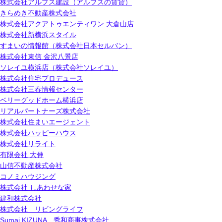
株式会社アルプス建設（アルプスの賃貸）
きらめき不動産株式会社
株式会社アクアトゥエンティワン 大倉山店
株式会社新横浜スタイル
すまいの情報館（株式会社日本セルバン）
株式会社東信 金沢八景店
ソレイユ横浜店（株式会社ソレイユ）
株式会社住宅プロデュース
株式会社三春情報センター
ベリーグッドホーム横浜店
リアルパートナーズ株式会社
株式会社住まいエージェント
株式会社ハッピーハウス
株式会社リライト
有限会社 大伸
山信不動産株式会社
コノミハウジング
株式会社 しあわせな家
建和株式会社
株式会社 リビングライフ
Sumai KIZUNA 秀和商事株式会社