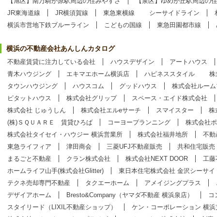
【旭区】南万騎が原駅周辺の住みやすさ
【泉区】ゆめが丘駅周辺の
JR東海道線
JR横須賀線
東急東横線
シーサイドライン
横浜市営地下鉄ブルーライン
こどもの国線
東急田園都市線
横浜の不動産会社あんしんカタログ
不動産賃貸に注力している会社
ハウスデザイン
アートハウス
青木ハウジング
エキマエホーム横浜店
ハピネススタイル
株
タウンハウジング
ハウスコム
グッドハウス
株式会社ルーム
ピタットハウス
株式会社グリップ
スペース・エイド株式会社
株式会社 じゅうしん
株式会社エルeサーチ
スマイスター
株
(株)ＳＱＵＡＲＥ 賃貸ひろば
コーヨープランニング
株式会社ポ
株式会社タイセイ・ハウジー 横浜営業所
株式会社福井地所
不動
東急ライフィア
津田商会
三菱UFJ不動産販売
共和住宅販売
まるごと不動産
クラン株式会社
株式会社NEXT DOOR
工藤
ホームライフ山手(株式会社Glitter)
東日本住宅株式会社 金沢シーサイ
テクネ売却専門不動産
タクエーホーム
アメイジングプラス
デザイアホーム
Bresto&Company（ヤマダ不動産 横浜泉店）
コ
スタイリード（LIXIL不動産ショップ）
ケン・コーポレーション 横浜