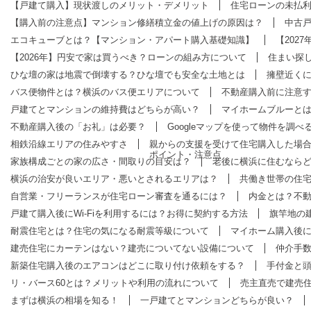
【戸建て購入】現状渡しのメリット・デメリット
住宅ローンの未払
【購入前の注意点】マンション修繕積立金の値上げの原因は？
中古
エコキューブとは？【マンション・アパート購入基礎知識】
【202
【2026年】円安で家は買うべき？ローンの組み方について
住まい探し
ひな壇の家は地震で倒壊する？ひな壇でも安全な土地とは
擁壁近く
バス便物件とは？横浜のバス便エリアについて
不動産購入前に注意
戸建てとマンションの維持費はどちらが高い？
マイホームブルーと
不動産購入後の「お礼」は必要？
Googleマップを使って物件を調べ
相鉄沿線エリアの住みやすさ
親からの支援を受けて住宅購入した場
ポイント・注意点
家族構成ごとの家の広さ・間取りの目安は？
老後に横浜に住むなら
横浜の治安が良いエリア・悪いとされるエリアは？
共働き世帯の住
自営業・フリーランスが住宅ローン審査を通るには？
内金とは？不
戸建て購入後にWi-Fiを利用するには？お得に契約する方法
旗竿地の
耐震住宅とは？住宅の気になる耐震等級について
マイホーム購入後
建売住宅にカーテンはない？建売についてない設備について
仲介手
新築住宅購入後のエアコンはどこに取り付け依頼をする？
手付金と
リ・バース60とは？メリットや利用の流れについて
売主直売で建売
まずは横浜の相場を知る！
一戸建てとマンションどちらが良い？