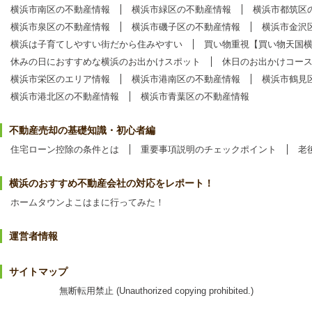
横浜市南区の不動産情報
横浜市緑区の不動産情報
横浜市都筑区
横浜市泉区の不動産情報
横浜市磯子区の不動産情報
横浜市金沢
横浜は子育てしやすい街だから住みやすい
買い物重視【買い物天国
休みの日におすすめな横浜のお出かけスポット
休日のお出かけコー
横浜市栄区のエリア情報
横浜市港南区の不動産情報
横浜市鶴見
横浜市港北区の不動産情報
横浜市青葉区の不動産情報
不動産売却の基礎知識・初心者編
住宅ローン控除の条件とは
重要事項説明のチェックポイント
老
横浜のおすすめ不動産会社の対応をレポート！
ホームタウンよこはまに行ってみた！
運営者情報
サイトマップ
無断転用禁止 (Unauthorized copying prohibited.)