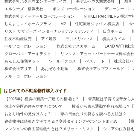
株式会社ハクホウエンタープライズ
モデルハウス株式会社
創喜
エルシーズ 横浜支社
ボンズコーポレーション
ディーシー
株式会社ティーアールコーポレーション
NIKKEI PARTNERS 横浜本
しんよこマイホームプラン
M2
住宅流通ジャパン 横浜店
ホ
リスト サザビーズ インターナショナル リアルティ
日立ホーム
住友不動産販売
アイ建設
三井のリハウス
横浜スタイル
ベルツコーポレーション
株式会社アスカホーム
LAND WITH株
グローバル・アーキテクト
リンクス・アセットパートナーズ株式会
あんしん住宅ネット
ワールドクロス
べステート
株式会社ハ
株式会社アリア
あおぞら不動産
株式会社アップフィールド
テル・コーポレーション
はじめての不動産物件購入ガイド
【2026年】横浜の新築一戸建ての相場は？
青葉区は子育て世帯から
保土ケ谷区の住みやすさについて
横浜から東京通勤で座れる駅は？【
おとり物件の見分け方は？
家の日当たりの良さを調べる方法は？
建売物件は値引き交渉できる？交渉タイミングやポイントまとめ
【
マンションの自主管理物件とは？メリット・リスク
シニアの住み替