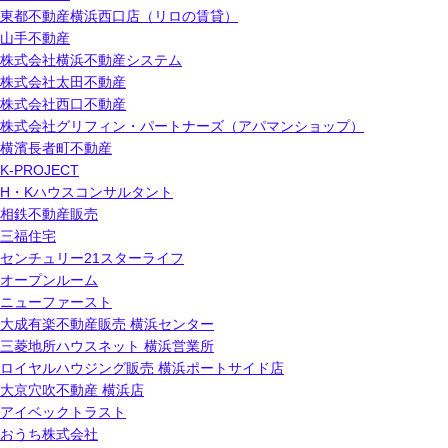
東都不動産横浜西口店（リロの賃貸）
山手不動産
株式会社横浜不動産システム
株式会社太田不動産
株式会社西口不動産
株式会社グリフィン・パートナーズ（アパマンショップ）
横濱長者町不動産
K-PROJECT
H・Kハウスコンサルタント
相鉄不動産販売
三福住宅
センチュリー21スターライフ
オープンルーム
ニューファースト
大成有楽不動産販売 横浜センター
三菱地所ハウスネット 横浜営業所
ロイヤルハウジング販売 横浜ポートサイド店
大京穴吹不動産 横浜店
アイベックトラスト
おうち株式会社