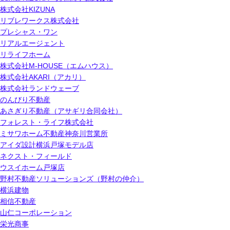
株式会社KIZUNA
リブレワークス株式会社
プレシャス・ワン
リアルエージェント
リライフホーム
株式会社M-HOUSE（エムハウス）
株式会社AKARI（アカリ）
株式会社ランドウェーブ
のんびり不動産
あさぎり不動産（アサギリ合同会社）
フォレスト・ライフ株式会社
ミサワホーム不動産神奈川営業所
アイダ設計横浜戸塚モデル店
ネクスト・フィールド
ウスイホーム戸塚店
野村不動産ソリューションズ（野村の仲介）
横浜建物
相信不動産
山仁コーポレーション
栄光商事