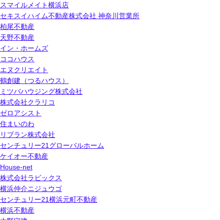
スマイルメイト横浜店
セキスイハイム不動産株式会社 神奈川営業所
柏尾不動産
天野不動産
イン・ホームズ
ココハウス
エヌクリエイト
鶴創建（つるハウス）
ミツバハウジング株式会社
株式会社クラリコ
ゼロアシスト
住まいのわ
リブラン株式会社
センチュリー21グローバルホーム
ケイオー不動産
House-net
株式会社ラビックス
横浜仲介ニジュウゴ
センチュリー21横浜元町不動産
横浜不動産