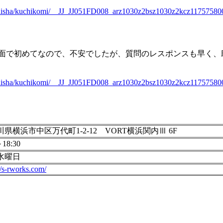
i/kaisha/kuchikomi/__JJ_JJ051FD008_arz1030z2bsz1030z2kcz11757580
な面で初めてなので、不安でしたが、質問のレスポンスも早く、
i/kaisha/kuchikomi/__JJ_JJ051FD008_arz1030z2bsz1030z2kcz11757580
県横浜市中区万代町1-2-12 VORT横浜関内Ⅲ 6F
～18:30
水曜日
//s-rworks.com/