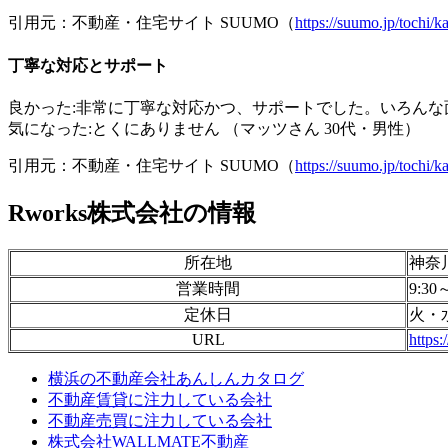
引用元：不動産・住宅サイト SUUMO（
https://suumo.jp/toch
丁寧な対応とサポート
良かった:非常に丁寧な対応かつ、サポートでした。いろん
気になった:とくにありません （マッツさん 30代・男性）
引用元：不動産・住宅サイト SUUMO（
https://suumo.jp/toch
Rworks株式会社の情報
所在地
神奈川
営業時間
9:30
定休日
火・
URL
https:
横浜の不動産会社あんしんカタログ
不動産賃貸に注力している会社
不動産売買に注力している会社
株式会社WALLMATE不動産