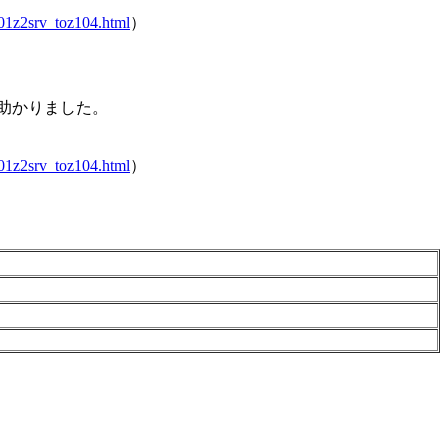
01z2srv_toz104.html
）
助かりました。
01z2srv_toz104.html
）