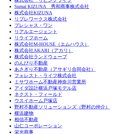
株式会社 リビングライフ
Sumai KIZUNA 秀和商事株式会社
株式会社KIZUNA
リブレワークス株式会社
プレシャス・ワン
リアルエージェント
リライフホーム
株式会社M-HOUSE（エムハウス）
株式会社AKARI（アカリ）
株式会社ランドウェーブ
のんびり不動産
あさぎり不動産（アサギリ合同会社）
フォレスト・ライフ株式会社
ミサワホーム不動産神奈川営業所
アイダ設計横浜戸塚モデル店
ネクスト・フィールド
ウスイホーム戸塚店
野村不動産ソリューションズ（野村の仲介）
横浜建物
相信不動産
山仁コーポレーション
栄光商事