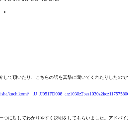
・・
紹介して頂いたり、こちらの話を真摯に聞いてくれたりしたので
i/kaisha/kuchikomi/__JJ_JJ051FD008_arz1030z2bsz1030z2kcz11757580
つ一つに対してわかりやすく説明をしてもらいました。アドバイ